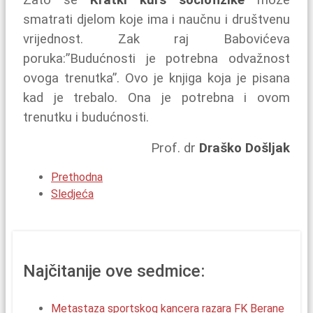
Zato se
Kratki kurs sociofizike
može
smatrati djelom koje ima i naučnu i društvenu
vrijednost. Zak raj Babovićeva
poruka:”Budućnosti je potrebna odvažnost
ovoga trenutka”. Ovo je knjiga koja je pisana
kad je trebalo. Ona je potrebna i ovom
trenutku i budućnosti.
Prof. dr
Draško Došljak
Prethodna
Sledjeća
Najčitanije ove sedmice:
Metastaza sportskog kancera razara FK Berane