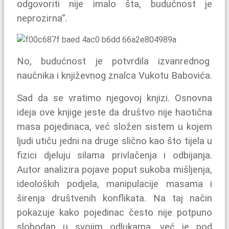
odgovoriti nije imalo šta, budućnost je
neprozirna”.
No, budućnost je potvrdila izvanrednog
naučnika i književnog znalca Vukotu Babovića.
Sad da se vratimo njegovoj knjizi. Osnovna
ideja ove knjige jeste da društvo nije haotična
masa pojedinaca, već složen sistem u kojem
ljudi utiču jedni na druge slično kao što tijela u
fizici djeluju silama privlačenja i odbijanja.
Autor analizira pojave poput sukoba mišljenja,
ideoloških podjela, manipulacije masama i
širenja društvenih konflikata. Na taj način
pokazuje kako pojedinac često nije potpuno
slobodan u svojim odlukama, već je pod