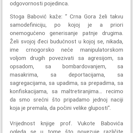
odgovornosti pojedinca.
Stoga Babović kaže: “ Crna Gora želi takvu
samodefiniciju, po kojoj je a priori
onemogućeno generisanje patnje drugima.
Želi svojoj đeci budućnost u kojoj se, nikada,
ime crnogorsko neće manipulatorskom
voljom drugih povezivati sa agresijom, sa
opsadom, sa bombardovanjem, sa
masakrima, sa deportacijama, sa
sagregacijama, sa upadima, sa prepadima, sa
konfiskacijama, sa maltretiranjima… recimo
da smo srećni što pripadamo jednoj naciji
koja je premala, da počini velike gluposti”.
Vrijednost knjige prof. Vukote Babovića
ogleda se u tome što povezuje različite