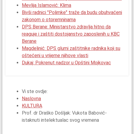
Mevlija Islamović: Klima
Bivši radnici "Polimke" traže da budu obuhvaćeni
zakonom o otpremninama
DPS Berane: Ministarstvo zdravlja hitno da
reaguje i zaštiti dostojanstvo zaposlenih u KBC
Berane
Magdelinić: DPS glumi zaštitnike radnika koji su
oštećeni u vrijeme njihove vlasti
Dukaj: Pokrenut nadzor u Opštini Mojkovac
Vi ste ovdje:
Naslovna
KULTURA
Prof. dr Draško Došljak: Vukota Babović-
istaknuti intelektualac svog vremena