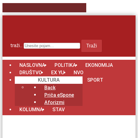
traži...
Traži
NASLOVNA
POLITIKA
EKONOMIJA
DRUŠTVO
EX YU
NVO
KULTURA
SPORT
Back
Priča eSpone
Aforizmi
KOLUMNA
STAV