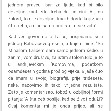
jednom pravcu, bar za ljude, kad bi bilo
dovoljno znati šta treba da se čini. Ali, na
žalost, to nije dovoljno. Imai h dosta koji znaju
šta treba, a čine samo ono štoim se sviđa”.
Kad već govorimo o Laliću, prisjećamo se i
jednog Babovićevog eseja, u kojem piše: “Sa
Mihailom Lalićem sam samo jednom śedio, u
zanimljivom društvu, za istim stolom.Bilo je to
u andrijevičkim ‘Komovima’, početkom
osamdesetih godina prošlog vijeka. Bijaše čuo
da imam u svojoj biografiji, prije tridesete,
neke, nazovimo ih tako, vrijedne rezultate.
Zato je komentarisao, tobož u ozbiljnoj formi
pitanja: ‘A šta ćeš poslije, kad se život oduži’?
Ovaj komentar mi je onda prijao, ali se