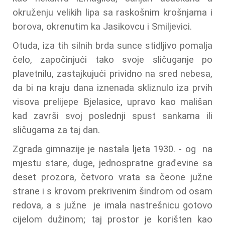
okruženju velikih lipa sa raskošnim krošnjama i
borova, okrenutim ka Jasikovcu i Smiljevici.
Otuda, iza tih silnih brda sunce stidljivo pomalja
čelo, započinjući tako svoje sličuganje po
plavetnilu, zastajkujući prividno na sred nebesa,
da bi na kraju dana iznenada skliznulo iza prvih
visova prelijepe Bjelasice, upravo kao mališan
kad završi svoj poslednji spust sankama ili
sličugama za taj dan.
Zgrada gimnazije je nastala ljeta 1930. - og na
mjestu stare, duge, jednospratne građevine sa
deset prozora, četvoro vrata sa čeone južne
strane i s krovom prekrivenim šindrom od osam
redova, a s južne je imala nastrešnicu gotovo
cijelom dužinom; taj prostor je korišten kao