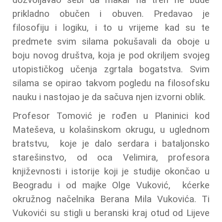
dozvoljavao sebi da makar na tren ne bude
prikladno obučen i obuven. Predavao je
filosofiju i logiku, i to u vrijeme kad su te
predmete svim silama pokušavali da oboje u
boju novog društva, koja je pod okriljem svojeg
utopističkog učenja zgrtala bogatstva. Svim
silama se opirao takvom pogledu na filosofsku
nauku i nastojao je da sačuva njen izvorni oblik.
Profesor Tomović je rođen u Planinici kod
Mateševa, u kolašinskom okrugu, u uglednom
bratstvu, koje je dalo serdara i bataljonsko
starešinstvo, od oca Velimira, profesora
književnosti i istorije koji je studije okončao u
Beogradu i od majke Olge Vuković, kćerke
okružnog načelnika Berana Mila Vukovića. Ti
Vukovići su stigli u beranski kraj otud od Lijeve