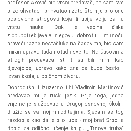
profesor Aković bio vrsni predavač, pa sam sve
brzo shvatao i prihvatao i zato što nije bilo one
poslovične strogosti koja ti ubije volju za tu
vrstu nauke. Dok je većina đaka
zlopupotrebljavala njegovu dobrotu i mirnoću
praveći razne nestašluke na časovima, bio sam
miran upravo tada i otud i sve to. Na časovima
strogih predavača isti ti su bili mirni kao
djevojčice, upravo kako zna da bude često i
izvan škole, u običnom životu.
Dobrodušni i izuzetno tihi Vladimir Martinović
predavao mi je ruski jezik. Prije toga, jedno
vrijeme je službovao u Drugoj osnovnoj školi i
družio se sa mojim roditeljima. Sjećam se tog
razdoblja kao da je bilo juče - moj brat Srbo je
dobio za odlično učenje knjigu ,,Trnova truba“