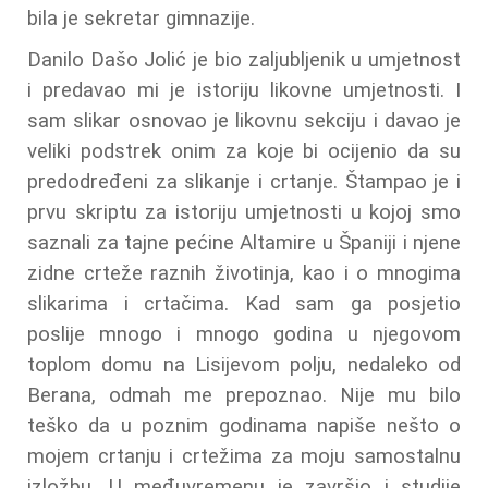
bila je sekretar gimnazije.
Danilo Dašo Jolić je bio zaljubljenik u umjetnost
i predavao mi je istoriju likovne umjetnosti. I
sam slikar osnovao je likovnu sekciju i davao je
veliki podstrek onim za koje bi ocijenio da su
predodređeni za slikanje i crtanje. Štampao je i
prvu skriptu za istoriju umjetnosti u kojoj smo
saznali za tajne pećine Altamire u Španiji i njene
zidne crteže raznih životinja, kao i o mnogima
slikarima i crtačima. Kad sam ga posjetio
poslije mnogo i mnogo godina u njegovom
toplom domu na Lisijevom polju, nedaleko od
Berana, odmah me prepoznao. Nije mu bilo
teško da u poznim godinama napiše nešto o
mojem crtanju i crtežima za moju samostalnu
izložbu. U međuvremenu je završio i studije