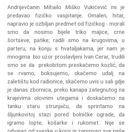
Andrijevčanin Mihailo Miško Vukićević mi je
predavao fizičko vaspitanje. Omalen, hitar,
napravio je ozbiljan predmet od fizičkog - morali
smo da nosimo bijele triko majice, crne
šortseve, patike; radili smo na krugovima, u
parteru, na konju s hvataljakama, jer nam je
mnogima bio uzor proslavljeni Ivan Cerar, trudili
smo se da prekobitom preskačemo kozlić, da
se rvamo, boksujemo, skačemo udalj na
zaletištu kod radionice, skačemo uvis u sali gdje
je danas zbornica, preko kanapa zategnutog na
krajevima olovnim utegama i doskačemo na
tanku staru strunjaču, da sprintamo na
šljunkovitoj stazi pored bolničke ograde, da
igramo lopte, košarke i rukomet. Nije se
odvajao od sveske u kojoj je zapisivao sve naše