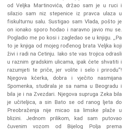
od Veljka Martinovića, držao sam je u ruci i
silazio sam niz stepenice iz pravca ulaza u
fiskulturnu salu. Sustigao sam Vlada, pošto je
on ionako sporo hodao i naravno javio mu se.
Pogladio me po kosi i zagledao se u knjigu. ,,Pa
to je knjiga od mojeg rođenog brata Veljka koji
živi i radi na Cetinju. Iako ste vas trojica odrasli
u raznim gradskim ulicama, ipak ćete shvatiti i
razumjeti te priče, jer volite i selo i prirodu“!
Njegova kćerka, dobra i vječito nasmijana
Spomenka, studirala je sa nama u Beogradu i
bila je i na Zvezdari. Njegova supruga Zeka bila
je učiteljica, a sin Bato se od ranog ljeta do
Preobraženja nije micao sa limske plaže u
blizini. Jednom prilikom, kad sam putovao
čuvenim vozom od Bijelog Polja prema