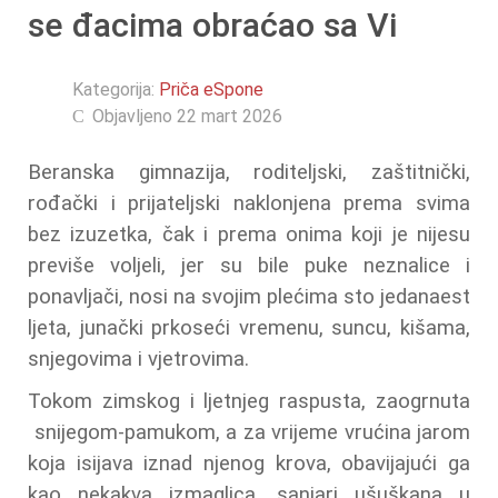
se đacima obraćao sa Vi
Kategorija:
Priča eSpone
Objavljeno 22 mart 2026
Beranska gimnazija, roditeljski, zaštitnički,
rođački i prijateljski naklonjena prema svima
bez izuzetka, čak i prema onima koji je nijesu
previše voljeli, jer su bile puke neznalice i
ponavljači, nosi na svojim plećima sto jedanaest
ljeta, junački prkoseći vremenu, suncu, kišama,
snjegovima i vjetrovima.
Tokom zimskog i ljetnjeg raspusta, zaogrnuta
snijegom-pamukom, a za vrijeme vrućina jarom
koja isijava iznad njenog krova, obavijajući ga
kao nekakva izmaglica, sanjari ušuškana u