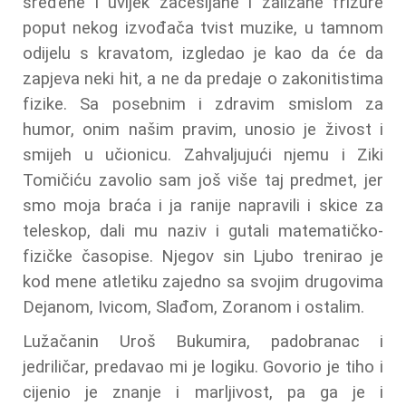
sređene i uvijek začešljane i zalizane frizure
poput nekog izvođača tvist muzike, u tamnom
odijelu s kravatom, izgledao je kao da će da
zapjeva neki hit, a ne da predaje o zakonitistima
fizike. Sa posebnim i zdravim smislom za
humor, onim našim pravim, unosio je živost i
smijeh u učionicu. Zahvaljujući njemu i Ziki
Tomičiću zavolio sam još više taj predmet, jer
smo moja braća i ja ranije napravili i skice za
teleskop, dali mu naziv i gutali matematičko-
fizičke časopise. Njegov sin Ljubo trenirao je
kod mene atletiku zajedno sa svojim drugovima
Dejanom, Ivicom, Slađom, Zoranom i ostalim.
Lužačanin Uroš Bukumira, padobranac i
jedriličar, predavao mi je logiku. Govorio je tiho i
cijenio je znanje i marljivost, pa ga je i