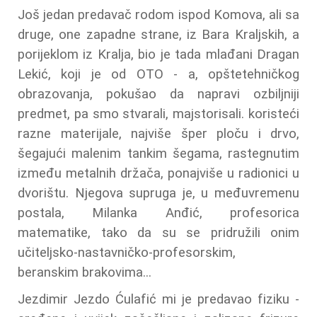
Još jedan predavač rodom ispod Komova, ali sa
druge, one zapadne strane, iz Bara Kraljskih, a
porijeklom iz Kralja, bio je tada mlađani Dragan
Lekić, koji je od OTO - a, opštetehničkog
obrazovanja, pokušao da napravi ozbiljniji
predmet, pa smo stvarali, majstorisali. koristeći
razne materijale, najviše šper ploču i drvo,
šegajući malenim tankim šegama, rastegnutim
između metalnih držača, ponajviše u radionici u
dvorištu. Njegova supruga je, u međuvremenu
postala, Milanka Anđić, profesorica
matematike, tako da su se pridružili onim
učiteljsko-nastavničko-profesorskim,
beranskim brakovima...
Jezdimir Jezdo Ćulafić mi je predavao fiziku -