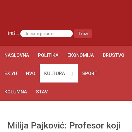
traži...
Traži
NASLOVNA
POLITIKA
EKONOMIJA
DRUŠTVO
EX YU
NVO
KULTURA
SPORT
KOLUMNA
STAV
Milija Pajković: Profesor koji