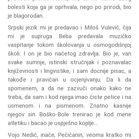
bolesti koja ga je oprhvala, nego po prirodi, bio
je blagorodan.
Srpski jezik mi je predavao i Miloš Vulević, čija
mi je supruga Beba predavala muzičko
vaspitanje tokom školovanja u osmogodišnjoj
školi. I on je bio načetog zdravlja. Bio je, van
svake sumnje, istinski stručnjak i poznavalac
književnosti i lingvistike, i sam docnije pisac, a
takođe i pravičan u ocjenjivanju. Da li da
spomenem, a da ne zazvuči onako kako ne
treba, da sam i kod njega imao čiste petice i na
usmenom i na pismenom. Znatno kasnije
njegov sin Boško-Bole trenirao je kod mene
atletiku i bacao je uspješno koplje...
Vojo Nedić, inače, Pečičanin, veoma kratko mi