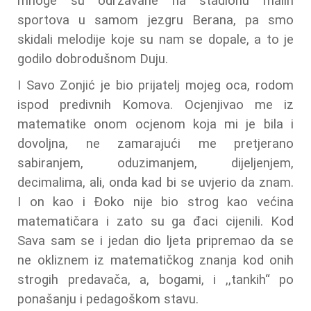
mnoge su održavane na stadionu malih
sportova u samom jezgru Berana, pa smo
skidali melodije koje su nam se dopale, a to je
godilo dobrodušnom Duju.
I Savo Zonjić je bio prijatelj mojeg oca, rodom
ispod predivnih Komova. Ocjenjivao me iz
matematike onom ocjenom koja mi je bila i
dovoljna, ne zamarajući me pretjerano
sabiranjem, oduzimanjem, dijeljenjem,
decimalima, ali, onda kad bi se uvjerio da znam.
I on kao i Đoko nije bio strog kao većina
matematičara i zato su ga đaci cijenili. Kod
Sava sam se i jedan dio ljeta pripremao da se
ne okliznem iz matematičkog znanja kod onih
strogih predavača, a, bogami, i ,,tankih“ po
ponašanju i pedagoškom stavu.