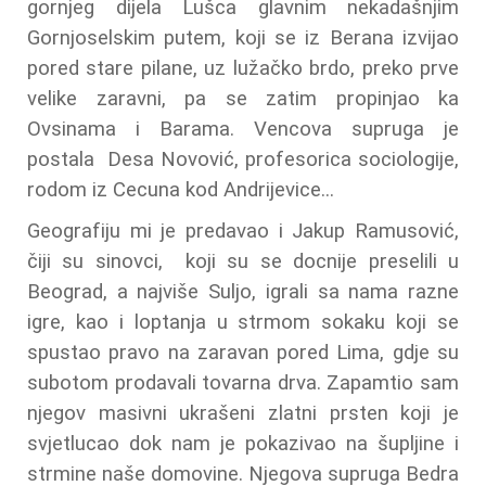
gornjeg dijela Lušca glavnim nekadašnjim
Gornjoselskim putem, koji se iz Berana izvijao
pored stare pilane, uz lužačko brdo, preko prve
velike zaravni, pa se zatim propinjao ka
Ovsinama i Barama. Vencova supruga je
postala Desa Novović, profesorica sociologije,
rodom iz Cecuna kod Andrijevice...
Geografiju mi je predavao i Jakup Ramusović,
čiji su sinovci, koji su se docnije preselili u
Beograd, a najviše Suljo, igrali sa nama razne
igre, kao i loptanja u strmom sokaku koji se
spustao pravo na zaravan pored Lima, gdje su
subotom prodavali tovarna drva. Zapamtio sam
njegov masivni ukrašeni zlatni prsten koji je
svjetlucao dok nam je pokazivao na šupljine i
strmine naše domovine. Njegova supruga Bedra