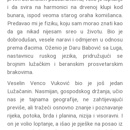
i da svira na harmonici na drvenoj klupi kod
bunara, ispod veoma starog oraha komišanca.
Predavao mi je fiziku, koju sam morao znati kao
da ga nikad nijesam sreo u životu. Bio je
dobrodušan, vesele naravi i odmjeren u odnosu
prema đacima. Oženio je Daru Babović sa Luga,
nastavnicu ruskog jezika, pridružujući se
brojnim lužačkim i beranskim prosvetarskim
brakovima.
Veselin Venco Vuković bio je još jedan
Lužačanin. Nasmijan, gospodskog držanja, učio
nas je tajnama geografije, ne zahtijevajući
previše, ali tražeći osnovno znanje i poznavanje
rijeka, potoka, brda i planina, nizija i visoravni. I
on je volio loptanje, a išao je pješke na posao iz