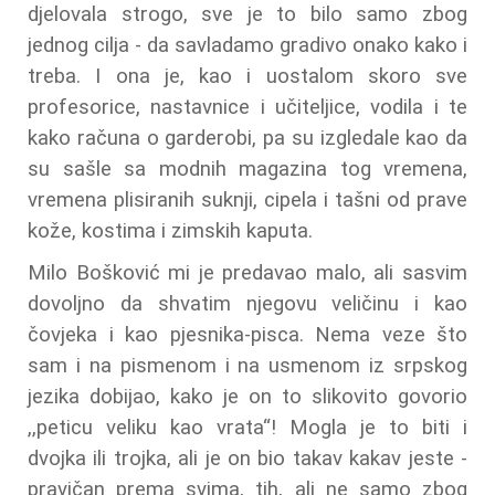
djelovala strogo, sve je to bilo samo zbog
jednog cilja - da savladamo gradivo onako kako i
treba. I ona je, kao i uostalom skoro sve
profesorice, nastavnice i učiteljice, vodila i te
kako računa o garderobi, pa su izgledale kao da
su sašle sa modnih magazina tog vremena,
vremena plisiranih suknji, cipela i tašni od prave
kože, kostima i zimskih kaputa.
Milo Bošković mi je predavao malo, ali sasvim
dovoljno da shvatim njegovu veličinu i kao
čovjeka i kao pjesnika-pisca. Nema veze što
sam i na pismenom i na usmenom iz srpskog
jezika dobijao, kako je on to slikovito govorio
,,peticu veliku kao vrata“! Mogla je to biti i
dvojka ili trojka, ali je on bio takav kakav jeste -
pravičan prema svima, tih, ali ne samo zbog