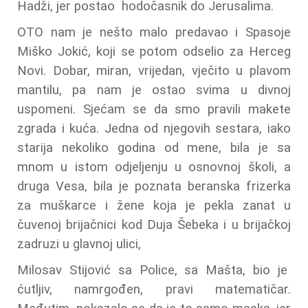
Hadži, jer postao hodočasnik do Jerusalima.
OTO nam je nešto malo predavao i Spasoje
Miško Jokić, koji se potom odselio za Herceg
Novi. Dobar, miran, vrijedan, vječito u plavom
mantilu, pa nam je ostao svima u divnoj
uspomeni. Sjećam se da smo pravili makete
zgrada i kuća. Jedna od njegovih sestara, iako
starija nekoliko godina od mene, bila je sa
mnom u istom odjeljenju u osnovnoj školi, a
druga Vesa, bila je poznata beranska frizerka
za muškarce i žene koja je pekla zanat u
čuvenoj brijačnici kod Duja Šebeka i u brijačkoj
zadruzi u glavnoj ulici,
Milosav Stijović sa Police, sa Mašta, bio je
ćutljiv, namrgođen, pravi matematičar.