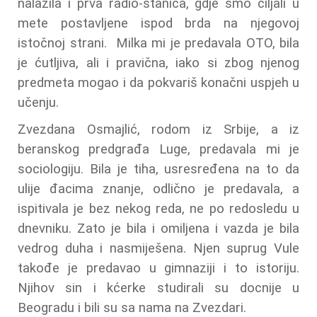
nalazila i prva radio-stanica, gdje smo ciljali u
mete postavljene ispod brda na njegovoj
istočnoj strani. Milka mi je predavala OTO, bila
je ćutljiva, ali i pravična, iako si zbog njenog
predmeta mogao i da pokvariš konačni uspjeh u
učenju.
Zvezdana Osmajlić, rodom iz Srbije, a iz
beranskog predgrađa Luge, predavala mi je
sociologiju. Bila je tiha, usresređena na to da
ulije đacima znanje, odlično je predavala, a
ispitivala je bez nekog reda, ne po redosledu u
dnevniku. Zato je bila i omiljena i vazda je bila
vedrog duha i nasmiješena. Njen suprug Vule
takođe je predavao u gimnaziji i to istoriju.
Njihov sin i kćerke studirali su docnije u
Beogradu i bili su sa nama na Zvezdari.