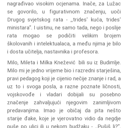
nagrađivao visokim ocjenama. Inače, za Lužac
se govorilo, u figurativnom značenju, uoči
Drugog svjetskog rata - ,,trides' kuća, trides'
ministara“. I uistinu, ne samo tada, nego i poslije
rata mogao se podičiti velikim brojem
školovanih i intelektualaca, a među njima je bilo
i dosta učitelja, nastavnika i profesora.
Milo, Mileta i Milka Knežević bili su iz Budimlje.
Milo mi je jedno vrijeme bio i razredni starješina,
pravi pedagog koji je cijenio nečije znanje i rad, a
uz to i svoga posla, a razne poznate ličnosti,
vojskovođe i vladari dobijali su posebno
značenje zahvaljujući njegovim zanimljivom
predavanjima. Imao je običaj da pita nešto
starije đake, koje je vjerovatno vidio da negdje
puše po ulici ili u nekom budžaku - ,,Pušiš li?“.