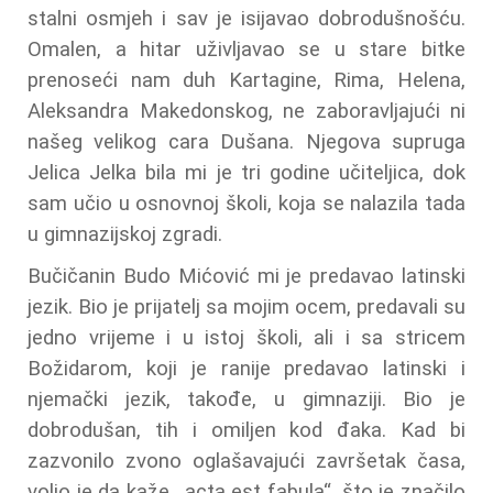
stalni osmjeh i sav je isijavao dobrodušnošću.
Omalen, a hitar uživljavao se u stare bitke
prenoseći nam duh Kartagine, Rima, Helena,
Aleksandra Makedonskog, ne zaboravljajući ni
našeg velikog cara Dušana. Njegova supruga
Jelica Jelka bila mi je tri godine učiteljica, dok
sam učio u osnovnoj školi, koja se nalazila tada
u gimnazijskoj zgradi.
Bučičanin Budo Mićović mi je predavao latinski
jezik. Bio je prijatelj sa mojim ocem, predavali su
jedno vrijeme i u istoj školi, ali i sa stricem
Božidarom, koji je ranije predavao latinski i
njemački jezik, takođe, u gimnaziji. Bio je
dobrodušan, tih i omiljen kod đaka. Kad bi
zazvonilo zvono oglašavajući završetak časa,
volio je da kaže ,,acta est fabula“, što je značilo