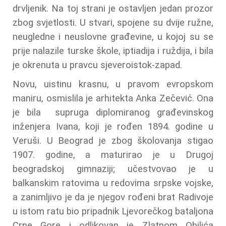
drvljenik. Na toj strani je ostavljen jedan prozor
zbog svjetlosti. U stvari, spojene su dvije ružne,
neugledne i neuslovne građevine, u kojoj su se
prije nalazile turske škole, iptiadija i ruždija, i bila
je okrenuta u pravcu sjeveroistok-zapad.
Novu, uistinu krasnu, u pravom evropskom
maniru, osmislila je arhitekta Anka Zečević. Ona
je bila supruga diplomiranog građevinskog
inženjera Ivana, koji je rođen 1894. godine u
Veruši. U Beograd je zbog školovanja stigao
1907. godine, a maturirao je u Drugoj
beogradskoj gimnaziji; učestvovao je u
balkanskim ratovima u redovima srpske vojske,
a zanimljivo je da je njegov rođeni brat Radivoje
u istom ratu bio pripadnik Ljevorečkog bataljona
Crne Gore i odlikovan je Zlatnom Obilića