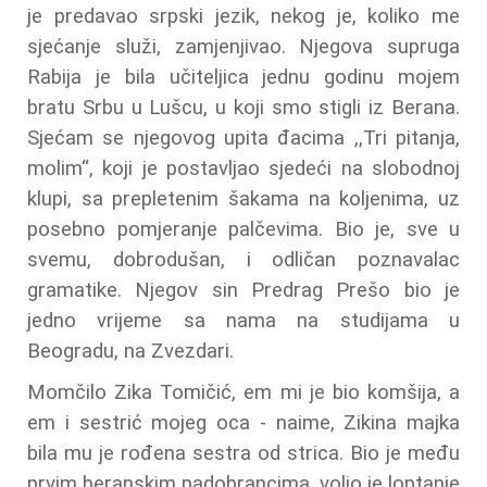
je predavao srpski jezik, nekog je, koliko me
sjećanje služi, zamjenjivao. Njegova supruga
Rabija je bila učiteljica jednu godinu mojem
bratu Srbu u Lušcu, u koji smo stigli iz Berana.
Sjećam se njegovog upita đacima ,,Tri pitanja,
molim“, koji je postavljao sjedeći na slobodnoj
klupi, sa prepletenim šakama na koljenima, uz
posebno pomjeranje palčevima. Bio je, sve u
svemu, dobrodušan, i odličan poznavalac
gramatike. Njegov sin Predrag Prešo bio je
jedno vrijeme sa nama na studijama u
Beogradu, na Zvezdari.
Momčilo Zika Tomičić, em mi je bio komšija, a
em i sestrić mojeg oca - naime, Zikina majka
bila mu je rođena sestra od strica. Bio je među
prvim beranskim padobrancima, volio je loptanje