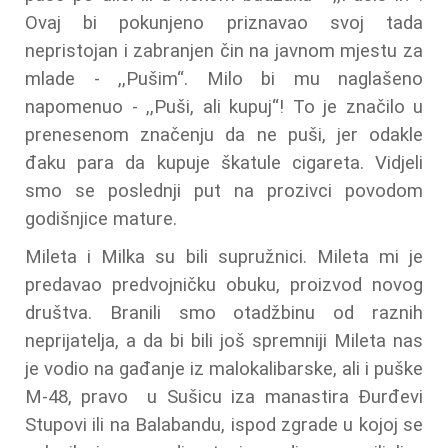
Ovaj bi pokunjeno priznavao svoj tada
nepristojan i zabranjen čin na javnom mjestu za
mlade - ,,Pušim“. Milo bi mu naglašeno
napomenuo - ,,Puši, ali kupuj“! To je značilo u
prenesenom značenju da ne puši, jer odakle
đaku para da kupuje škatule cigareta. Vidjeli
smo se poslednji put na prozivci povodom
godišnjice mature.
Mileta i Milka su bili supružnici. Mileta mi je
predavao predvojničku obuku, proizvod novog
društva. Branili smo otadžbinu od raznih
neprijatelja, a da bi bili još spremniji Mileta nas
je vodio na gađanje iz malokalibarske, ali i puške
M-48, pravo u Sušicu iza manastira Đurđevi
Stupovi ili na Balabandu, ispod zgrade u kojoj se