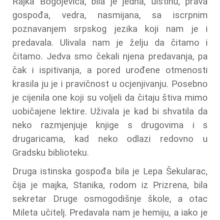
Rajka Bogojevića, bila je jedna, uistinu, prava
gospođa, vedra, nasmijana, sa iscrpnim
poznavanjem srpskog jezika koji nam je i
predavala. Ulivala nam je želju da čitamo i
čitamo. Jedva smo čekali njena predavanja, pa
čak i ispitivanja, a pored urođene otmenosti
krasila ju je i pravičnost u ocjenjivanju. Posebno
je cijenila one koji su voljeli da čitaju štiva mimo
uobičajene lektire. Uživala je kad bi shvatila da
neko razmjenjuje knjige s drugovima i s
drugaricama, kad neko odlazi redovno u
Gradsku biblioteku.
Druga istinska gospođa bila je Lepa Šekularac,
čija je majka, Stanika, rodom iz Prizrena, bila
sekretar Druge osmogodišnje škole, a otac
Mileta učitelj. Predavala nam je hemiju, a iako je