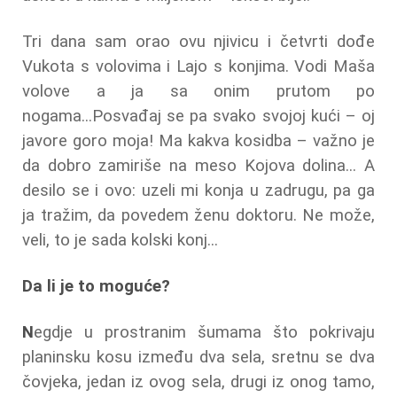
Tri dana sam orao ovu njivicu i četvrti dođe
Vukota s volovima i Lajo s konjima. Vodi Maša
volove a ja sa onim prutom po
nogama...Posvađaj se pa svako svojoj kući – oj
javore goro moja! Ma kakva kosidba – važno je
da dobro zamiriše na meso Kojova dolina... A
desilo se i ovo: uzeli mi konja u zadrugu, pa ga
ja tražim, da povedem ženu doktoru. Ne može,
veli, to je sada kolski konj...
Da li je to moguće?
N
egdje u prostranim šumama što pokrivaju
planinsku kosu između dva sela, sretnu se dva
čovjeka, jedan iz ovog sela, drugi iz onog tamo,