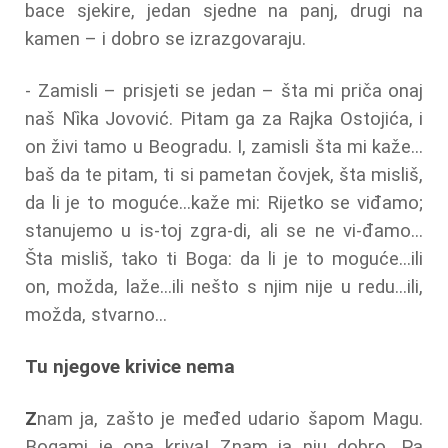
bace sjekire, jedan sjedne na panj, drugi na
kamen – i dobro se izrazgovaraju.
- Zamisli – prisjeti se jedan – šta mi priča onaj
naš Nȉka Jovović. Pitam ga za Rajka Ostojića, i
on živi tamo u Beogradu. I, zamisli šta mi kaže...
baš da te pitam, ti si pametan čovjek, šta misliš,
da li je to moguće...kaže mi: Rijetko se viđamo;
stanujemo u is-toj zgra-di, ali se ne vi-đamo...
Šta misliš, tako ti Boga: da li je to moguće...ili
on, možda, laže...ili nešto s njim nije u redu...ili,
možda, stvarno...
Tu njegove krivice nema
Z
nam ja, zašto je međed udario šapom Magu.
Bogami je ona kriva! Znam ja nju dobro. Pa