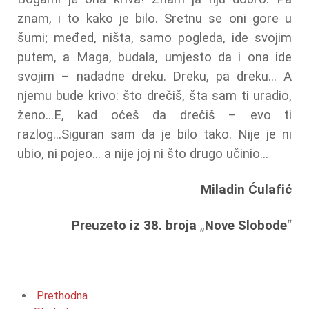
znam, i to kako je bilo. Sretnu se oni gore u
šumi; međed, ništa, samo pogleda, ide svojim
putem, a Maga, budala, umjesto da i ona ide
svojim – nadadne dreku. Dreku, pa dreku... A
njemu bude krivo: što drečiš, šta sam ti uradio,
ženo...E, kad oćeš da drečiš – evo ti
razlog...Siguran sam da je bilo tako. Nije je ni
ubio, ni pojeo... a nije joj ni što drugo učinio...
Miladin Ćulafić
Preuzeto iz 38. broja
„
Nove Slobode
“
Prethodna