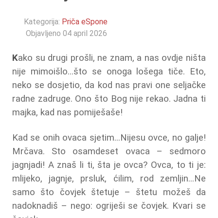
Kategorija:
Priča eSpone
Objavljeno 04 april 2026
K
ako su drugi prošli, ne znam, a nas ovdje ništa
nije mimoišlo...što se onoga lošega tiče. Eto,
neko se dosjetio, da kod nas pravi one seljačke
radne zadruge. Ono što Bog nije rekao. Jadna ti
majka, kad nas pomiješaše!
Kad se onih ovaca sjetim...Nijesu ovce, no galje!
Mrčava. Sto osamdeset ovaca – sedmoro
jagnjadi! A znaš li ti, šta je ovca? Ovca, to ti je:
mlijeko, jagnje, prsluk, ćilim, rod zemljin...Ne
samo što čovjek štetuje – štetu možeš da
nadoknadiš – nego: ogriješi se čovjek. Kvari se