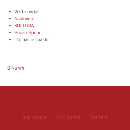
Vi ste ovdje:
Naslovna
KULTURA
Priča eSpone
I to nas je snašlo
Na vrh
Impressum
NVO Spona
Kontakt