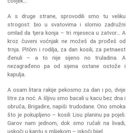
čovjek...
A s druge strane, sprovodili smo tu veliku
strogost: bio u svatovima i slomio zadružni
omlad da tjera konja – tri mjeseca u zatvor... A
kroz čuveni voćnjak ne možeš da prođeš od
trnja. Pìtōm i rodilja, za dan kosili, za petnaest
đenuli – a to nije sijeno no truladina. A
nezagrađeno pa od sijena ostane ostože i
kapulja.
A osam litara rakije pekosmo za dan i po, dvije
litre za noć. A šljivu smo bacali u kacu bez dna i
obruča, Brigadire, napiši trudodane. Ono smoka
što je pokupljeno – kosili Lisu planinu pa pojeli.
Garov nam jednom, dok smo ručali na livadi,
uskoči u kantu s mlijekom – iskoči bijel.