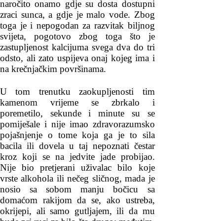
naročito onamo gdje su dosta dostupni
zraci sunca, a gdje je malo vode. Zbog
toga je i nepogodan za razvitak biljnog
svijeta, pogotovo zbog toga što je
zastupljenost kalcijuma svega dva do tri
odsto, ali zato uspijeva onaj kojeg ima i
na krečnjačkim površinama.
U tom trenutku zaokupljenosti tim
kamenom vrijeme se zbrkalo i
poremetilo, sekunde i minute su se
pomiješale i nije imao zdravorazumsko
pojašnjenje o tome koja ga je to sila
bacila ili dovela u taj nepoznati čestar
kroz koji se na jedvite jade probijao.
Nije bio pretjerani uživalac bilo koje
vrste alkohola ili nečeg sličnog, mada je
nosio sa sobom manju bočicu sa
domaćom rakijom da se, ako ustreba,
okrijepi, ali samo gutljajem, ili da mu