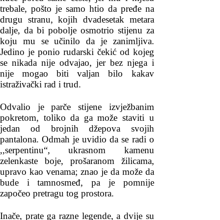
trebale, pošto je samo htio da pređe na
drugu stranu, kojih dvadesetak metara
dalje, da bi pobolje osmotrio stijenu za
koju mu se učinilo da je zanimljiva.
Jedino je ponio rudarski čekić od kojeg
se nikada nije odvajao, jer bez njega i
nije mogao biti valjan bilo kakav
istraživački rad i trud.
Odvalio je parče stijene izvježbanim
pokretom, toliko da ga može staviti u
jedan od brojnih džepova svojih
pantalona. Odmah je uvidio da se radi o
,,serpentinu“, ukrasnom kamenu
zelenkaste boje, prošaranom žilicama,
upravo kao venama; znao je da može da
bude i tamnosmeđ, pa je pomnije
započeo pretragu tog prostora.
Inače, prate ga razne legende, a dvije su