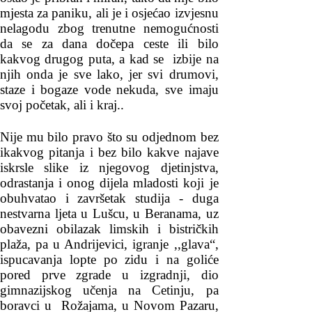
mjesta za paniku, ali je i osjećao izvjesnu
nelagodu zbog trenutne nemogućnosti
da se za dana dočepa ceste ili bilo
kakvog drugog puta, a kad se izbije na
njih onda je sve lako, jer svi drumovi,
staze i bogaze vode nekuda, sve imaju
svoj početak, ali i kraj..
Nije mu bilo pravo što su odjednom bez
ikakvog pitanja i bez bilo kakve najave
iskrsle slike iz njegovog djetinjstva,
odrastanja i onog dijela mladosti koji je
obuhvatao i završetak studija - duga
nestvarna ljeta u Lušcu, u Beranama, uz
obavezni obilazak limskih i bistričkih
plaža, pa u Andrijevici, igranje ,,glava“,
ispucavanja lopte po zidu i na goliće
pored prve zgrade u izgradnji, dio
gimnazijskog učenja na Cetinju, pa
boravci u Rožajama, u Novom Pazaru,