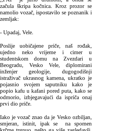
začula škripa kočnica. Kroz prozor se
namolio vozač, ispostavilo se poznanik i
zemljak:
- Upadaj, Vele.
Poslije uobičajene priče, naš rođak,
ujedno neko vrijeme i cimer u
studentskom domu na Zvezdari u
Beogradu, Vesko Vele, diplomirani
inženjer geologije, dugogodišnji
istraživač ukrasnog kamena, ukratko je
pojasnio svojem saputniku kako je
popio kafu u kafani pored puta, kako se
odmorio, izbjegavajući da ispriča onaj
prvi dio priče.
Iako je vozač znao da je Vesko ozbiljan,
smjeran, istinit, ipak se na spomen
krčme trgnuo, nešto ga više zagledavši,