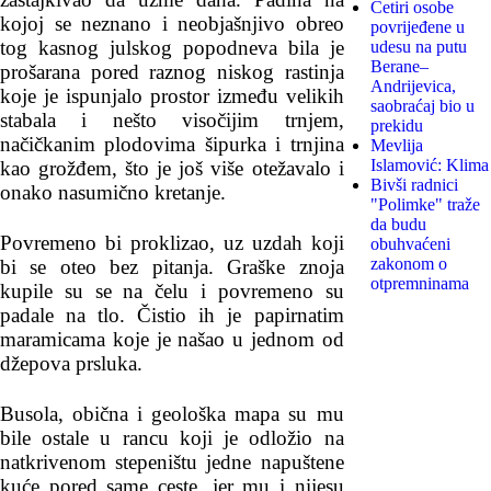
Četiri osobe
kojoj se neznano i neobjašnjivo obreo
povrijeđene u
tog kasnog julskog popodneva bila je
udesu na putu
Berane–
prošarana pored raznog niskog rastinja
Andrijevica,
koje je ispunjalo prostor između velikih
saobraćaj bio u
stabala i nešto visočijim trnjem,
prekidu
načičkanim plodovima šipurka i trnjina
Mevlija
Islamović: Klima
kao grožđem, što je još više otežavalo i
Bivši radnici
onako nasumično kretanje.
"Polimke" traže
da budu
Povremeno bi proklizao, uz uzdah koji
obuhvaćeni
zakonom o
bi se oteo bez pitanja. Graške znoja
otpremninama
kupile su se na čelu i povremeno su
padale na tlo. Čistio ih je papirnatim
maramicama koje je našao u jednom od
džepova prsluka.
Busola, obična i geološka mapa su mu
bile ostale u rancu koji je odložio na
natkrivenom stepeništu jedne napuštene
kuće pored same ceste, jer mu i nijesu