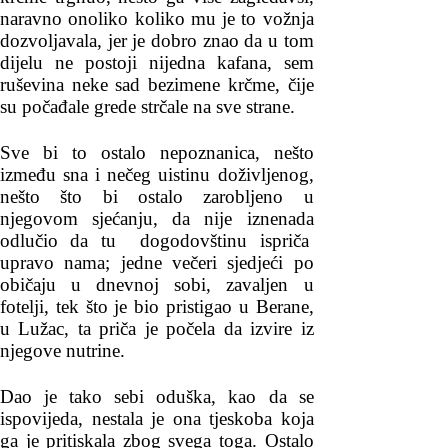
naravno onoliko koliko mu je to vožnja
dozvoljavala, jer je dobro znao da u tom
dijelu ne postoji nijedna kafana, sem
ruševina neke sad bezimene krčme, čije
su počađale grede strčale na sve strane.
Sve bi to ostalo nepoznanica, nešto
između sna i nečeg uistinu doživljenog,
nešto što bi ostalo zarobljeno u
njegovom sjećanju, da nije iznenada
odlučio da tu dogodovštinu ispriča
upravo nama; jedne večeri sjedjeći po
običaju u dnevnoj sobi, zavaljen u
fotelji, tek što je bio pristigao u Berane,
u Lužac, ta priča je počela da izvire iz
njegove nutrine.
Dao je tako sebi oduška, kao da se
ispovijeda, nestala je ona tjeskoba koja
ga je pritiskala zbog svega toga. Ostalo