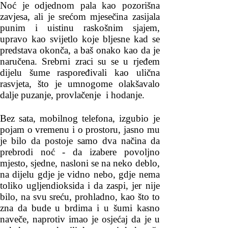
Noć je odjednom pala kao pozorišna
zavjesa, ali je srećom mjesečina zasijala
punim i uistinu raskošnim sjajem,
upravo kao svijetlo koje bljesne kad se
predstava okonča, a baš onako kao da je
naručena. Srebrni zraci su se u rjeđem
dijelu šume raspoređivali kao ulična
rasvjeta, što je umnogome olakšavalo
dalje puzanje, provlačenje i hodanje.
Bez sata, mobilnog telefona, izgubio je
pojam o vremenu i o prostoru, jasno mu
je bilo da postoje samo dva načina da
prebrodi noć - da izabere povoljno
mjesto, sjedne, nasloni se na neko deblo,
na dijelu gdje je vidno nebo, gdje nema
toliko ugljendioksida i da zaspi, jer nije
bilo, na svu sreću, prohladno, kao što to
zna da bude u brdima i u šumi kasno
naveče, naprotiv imao je osjećaj da je u