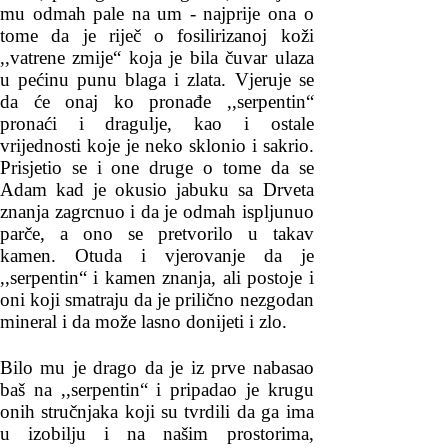
mu odmah pale na um - najprije ona o
tome da je riječ o fosilirizanoj koži
,,vatrene zmije“ koja je bila čuvar ulaza
u pećinu punu blaga i zlata. Vjeruje se
da će onaj ko pronađe ,,serpentin“
pronaći i dragulje, kao i ostale
vrijednosti koje je neko sklonio i sakrio.
Prisjetio se i one druge o tome da se
Adam kad je okusio jabuku sa Drveta
znanja zagrcnuo i da je odmah ispljunuo
parče, a ono se pretvorilo u takav
kamen. Otuda i vjerovanje da je
,,serpentin“ i kamen znanja, ali postoje i
oni koji smatraju da je prilično nezgodan
mineral i da može lasno donijeti i zlo.
Bilo mu je drago da je iz prve nabasao
baš na ,,serpentin“ i pripadao je krugu
onih stručnjaka koji su tvrdili da ga ima
u izobilju i na našim prostorima,