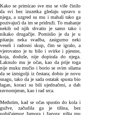
Kako se primicao sve mu se više činilo
da svi bez izuzetka gledaju upravo u
njega, a uzgred su mu i mahali tako ga
pozivajući da im se pridruži. To mahanje
nekih od njih shvatio je samo tako i
nikako drugačije. Pomislio je da je u
pitanju neka svadba, zasigurno neki
veseli i radosni skup, čim se igralo, a
vjerovatno je tu bilo i svirke i pjesme,
koja, doduše, nije dopirala do njega.
Laknulo mu je očas, kao da prije toga
nije muku mučio i borio se svim silama
da se izmigolji iz čestara; dobio je novu
snagu, tako da je sada ostatak spusta bio
lagan, koraci su bili ujednačeni, a dah
ravnomjeran, kao i rad srca.
Međutim, kad se očas spustio do kola i
gužve, začudila ga je tišina, bez
uobičajenog žamora i žagora; ništa mu