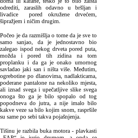
doma ili kafane, teško je to bilo zaista
odrediti, zaraslih odavno u bršljan i
livadice pored okružene drvećem,
šipražjem i ničim drugim.
Počeo je da razmišlja o tome da je sve to
samo sanjao, da je jednostavno bio
zalegao ispod nekog drveta pored puta,
možda i pored tih zidina na tom
proplanku i da ga je onako umornog
savladao jaki san i ništa više. Međutim,
ogrebotine po dlanovima, nadlakticama,
poderane pantalone na nekoliko mjesta,
ali iznad svega i upečatljive slike svega
onoga što ga je bilo spopalo od tog
popodneva do jutra, a nije imalo bilo
kakve veze sa bilo kojim snom, raspršile
su same po sebi takva pojašnjenja.
Tišinu je razbila buka motora - plavkasti
,,FAP“ je jurio drumom, a onda se