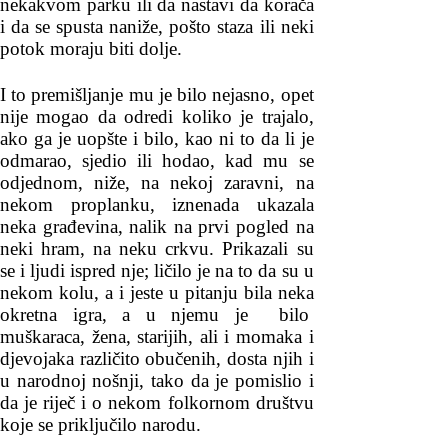
nekakvom parku ili da nastavi da korača
i da se spusta naniže, pošto staza ili neki
potok moraju biti dolje.
I to premišljanje mu je bilo nejasno, opet
nije mogao da odredi koliko je trajalo,
ako ga je uopšte i bilo, kao ni to da li je
odmarao, sjedio ili hodao, kad mu se
odjednom, niže, na nekoj zaravni, na
nekom proplanku, iznenada ukazala
neka građevina, nalik na prvi pogled na
neki hram, na neku crkvu. Prikazali su
se i ljudi ispred nje; ličilo je na to da su u
nekom kolu, a i jeste u pitanju bila neka
okretna igra, a u njemu je bilo
muškaraca, žena, starijih, ali i momaka i
djevojaka različito obučenih, dosta njih i
u narodnoj nošnji, tako da je pomislio i
da je riječ i o nekom folkornom društvu
koje se priključilo narodu.