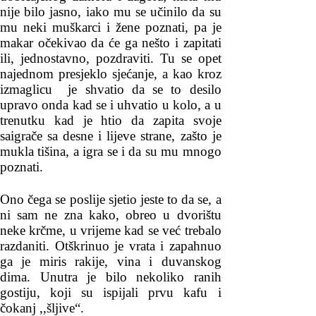
nije bilo jasno, iako mu se učinilo da su
mu neki muškarci i žene poznati, pa je
makar očekivao da će ga nešto i zapitati
ili, jednostavno, pozdraviti. Tu se opet
najednom presjeklo sjećanje, a kao kroz
izmaglicu je shvatio da se to desilo
upravo onda kad se i uhvatio u kolo, a u
trenutku kad je htio da zapita svoje
saigrače sa desne i lijeve strane, zašto je
mukla tišina, a igra se i da su mu mnogo
poznati.
Ono čega se poslije sjetio jeste to da se, a
ni sam ne zna kako, obreo u dvorištu
neke krčme, u vrijeme kad se već trebalo
razdaniti. Otškrinuo je vrata i zapahnuo
ga je miris rakije, vina i duvanskog
dima. Unutra je bilo nekoliko ranih
gostiju, koji su ispijali prvu kafu i
čokanj ,,šljive“.