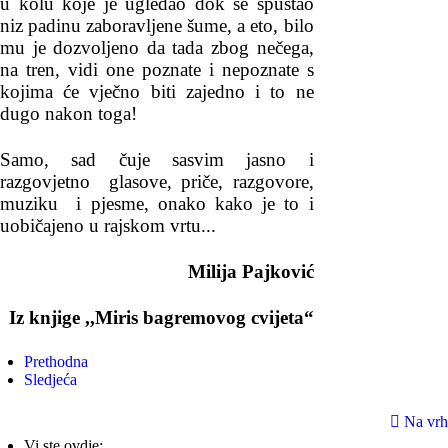
u kolu koje je ugledao dok se spustao
niz padinu zaboravljene šume, a eto, bilo
mu je dozvoljeno da tada zbog nečega,
na tren, vidi one poznate i nepoznate s
kojima će vječno biti zajedno i to ne
dugo nakon toga!
Samo, sad čuje sasvim jasno i
razgovjetno glasove, priče, razgovore,
muziku i pjesme, onako kako je to i
uobičajeno u rajskom vrtu...
Milija Pajković
Iz knjige ,,Miris bagremovog cvijeta“
Prethodna
Sledjeća
Na vrh
Vi ste ovdje: