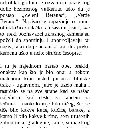
nekoliko godina je ozvaničio naziv tog
dotle bezimenog vulkanita, tako da je
postao ,,Zeleni Beranac“, ,,Verde
Berano“! Napisao je zapažanje o tome,
obrazložio znalački, a i sasvim jasno, sve
to; neki poznavaoci ukrasnog kamena su
počeli da spominju i upotrebljavaju taj
naziv, tako da je beranski krajolik preko
kamena ušao u neke stručne časopise.
I tu je najednom nastao opet prekid,
onakav kao što je bio onaj u nekom
malenom kinu usled pucanja filmske
trake - uglavnom, jutro je uzelo maha i
rastrčalo se na sve strane kad se našao
najednom kraj ceste, sa rancem na
leđima. Unaokolo nije bilo ničeg, što se
tiče bilo kakve kuće, kućice, barake, a
kamo li bilo kakve krčme, sem urušenih
zidina neke građevine, kuće, šumarskog