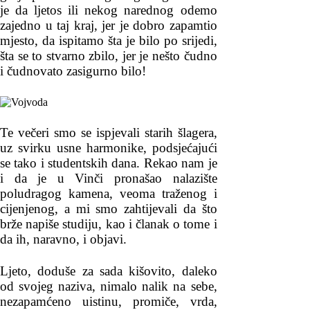
je da ljetos ili nekog narednog odemo
zajedno u taj kraj, jer je dobro zapamtio
mjesto, da ispitamo šta je bilo po srijedi,
šta se to stvarno zbilo, jer je nešto čudno
i čudnovato zasigurno bilo!
Te večeri smo se ispjevali starih šlagera,
uz svirku usne harmonike, podsjećajući
se tako i studentskih dana. Rekao nam je
i da je u Vinči pronašao nalazište
poludragog kamena, veoma traženog i
cijenjenog, a mi smo zahtijevali da što
brže napiše studiju, kao i članak o tome i
da ih, naravno, i objavi.
Ljeto, doduše za sada kišovito, daleko
od svojeg naziva, nimalo nalik na sebe,
nezapamćeno uistinu, promiče, vrda,