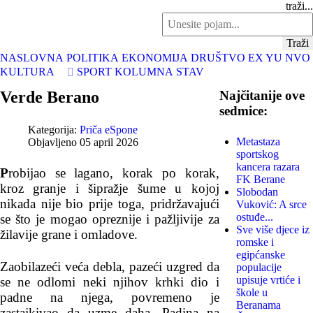
traži...
Traži
NASLOVNA
POLITIKA
EKONOMIJA
DRUŠTVO
EX YU
NVO
KULTURA
SPORT
KOLUMNA
STAV
Verde Berano
Najčitanije ove
sedmice:
Kategorija:
Priča eSpone
Metastaza
Objavljeno 05 april 2026
sportskog
kancera razara
P
robijao se lagano, korak po korak,
FK Berane
kroz granje i šipražje šume u kojoj
Slobodan
nikada nije bio prije toga, pridržavajući
Vuković: A srce
ostuđe...
se što je mogao opreznije i pažljivije za
Sve više djece iz
žilavije grane i omladove.
romske i
egipćanske
Zaobilazeći veća debla, pazeći uzgred da
populacije
upisuje vrtiće i
se ne odlomi neki njihov krhki dio i
škole u
padne na njega, povremeno je
Beranama
zastajkivao da uzme daha. Padina na