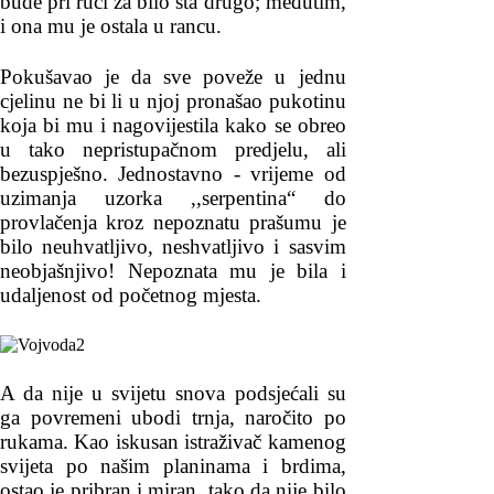
bude pri ruci za bilo šta drugo; međutim,
i ona mu je ostala u rancu.
Pokušavao je da sve poveže u jednu
cjelinu ne bi li u njoj pronašao pukotinu
koja bi mu i nagovijestila kako se obreo
u tako nepristupačnom predjelu, ali
bezuspješno. Jednostavno - vrijeme od
uzimanja uzorka ,,serpentina“ do
provlačenja kroz nepoznatu prašumu je
bilo neuhvatljivo, neshvatljivo i sasvim
neobjašnjivo! Nepoznata mu je bila i
udaljenost od početnog mjesta.
A da nije u svijetu snova podsjećali su
ga povremeni ubodi trnja, naročito po
rukama. Kao iskusan istraživač kamenog
svijeta po našim planinama i brdima,
ostao je pribran i miran, tako da nije bilo