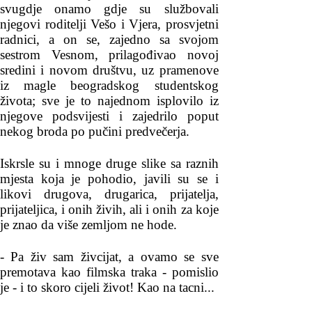
svugdje onamo gdje su službovali
njegovi roditelji Vešo i Vjera, prosvjetni
radnici, a on se, zajedno sa svojom
sestrom Vesnom, prilagođivao novoj
sredini i novom društvu, uz pramenove
iz magle beogradskog studentskog
života; sve je to najednom isplovilo iz
njegove podsvijesti i zajedrilo poput
nekog broda po pučini predvečerja.
Iskrsle su i mnoge druge slike sa raznih
mjesta koja je pohodio, javili su se i
likovi drugova, drugarica, prijatelja,
prijateljica, i onih živih, ali i onih za koje
je znao da više zemljom ne hode.
- Pa živ sam živcijat, a ovamo se sve
premotava kao filmska traka - pomislio
je - i to skoro cijeli život! Kao na tacni...