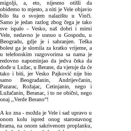
migolji, a, eto, nijesmo otišli da
obiđemo to mjesto, a niti je Vele objavio
bilo šta o svojem nalazištu u Vinči.
Samo je jedan razlog zbog čega je tako
sve ispalo - Vesko, naš dobri i mirni
Vele, nedavno je usnuo u Gospodu, u
Beogradu, gdje je i sahranjen. Teška
bolest ga je slomila za kratko vrijeme, a
u telefonskim razgovorima sa nama je
redovno napominjao da jedva čeka da
dođe u Lužac, u Berane, da vjeruje da će
tako i biti, jer Vesko Pajković nije bio
samo Beograđanin, Andrijevčanin,
Pazarac, Rožajac, Cetinjanin, nego i
Lužačanin, Beranac, i to ne obični, nego
onaj ,,Verde Berano“!
A ko zna - možda je Vele i sad upravo u
onom kolu ispred onog starostavnog
hrama, na onom sakrivenom proplanku,