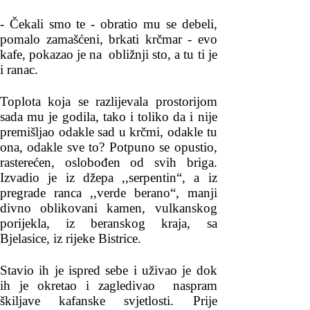
- Čekali smo te - obratio mu se debeli,
pomalo zamašćeni, brkati krčmar - evo
kafe, pokazao je na obližnji sto, a tu ti je
i ranac.
Toplota koja se razlijevala prostorijom
sada mu je godila, tako i toliko da i nije
premišljao odakle sad u krčmi, odakle tu
ona, odakle sve to? Potpuno se opustio,
rasterećen, oslobođen od svih briga.
Izvadio je iz džepa ,,serpentin“, a iz
pregrade ranca ,,verde berano“, manji
divno oblikovani kamen, vulkanskog
porijekla, iz beranskog kraja, sa
Bjelasice, iz rijeke Bistrice.
Stavio ih je ispred sebe i uživao je dok
ih je okretao i zagledivao naspram
škiljave kafanske svjetlosti. Prije