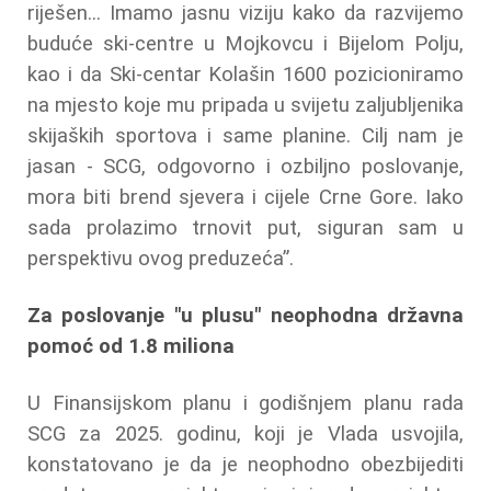
riješen... Imamo jasnu viziju kako da razvijemo
buduće ski-centre u Mojkovcu i Bijelom Polju,
kao i da Ski-centar Kolašin 1600 pozicioniramo
na mjesto koje mu pripada u svijetu zaljubljenika
skijaških sportova i same planine. Cilj nam je
jasan - SCG, odgovorno i ozbiljno poslovanje,
mora biti brend sjevera i cijele Crne Gore. Iako
sada prolazimo trnovit put, siguran sam u
perspektivu ovog preduzeća”.
Za poslovanje "u plusu" neophodna državna
pomoć od 1.8 miliona
U Finansijskom planu i godišnjem planu rada
SCG za 2025. godinu, koji je Vlada usvojila,
konstatovano je da je neophodno obezbijediti