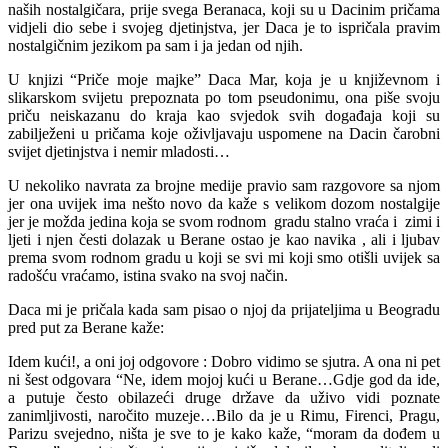
naših nostalgičara, prije svega Beranaca, koji su u Dacinim pričama
vidjeli dio sebe i svojeg djetinjstva, jer Daca je to ispričala pravim
nostalgičnim jezikom pa sam i ja jedan od njih.
U knjizi “Priče moje majke” Daca Mar, koja je u književnom i
slikarskom svijetu prepoznata po tom pseudonimu, ona piše svoju
priču neiskazanu do kraja kao svjedok svih događaja koji su
zabilježeni u pričama koje oživljavaju uspomene na Dacin čarobni
svijet djetinjstva i nemir mladosti…
U nekoliko navrata za brojne medije pravio sam razgovore sa njom
jer ona uvijek ima nešto novo da kaže s velikom dozom nostalgije
jer je možda jedina koja se svom rodnom gradu stalno vraća i zimi i
ljeti i njen česti dolazak u Berane ostao je kao navika , ali i ljubav
prema svom rodnom gradu u koji se svi mi koji smo otišli uvijek sa
radošću vraćamo, istina svako na svoj način.
Daca mi je pričala kada sam pisao o njoj da prijateljima u Beogradu
pred put za Berane kaže:
Idem kući!, a oni joj odgovore : Dobro vidimo se sjutra. A ona ni pet
ni šest odgovara “Ne, idem mojoj kući u Berane…Gdje god da ide,
a putuje često obilazeći druge države da uživo vidi poznate
zanimljivosti, naročito muzeje…Bilo da je u Rimu, Firenci, Pragu,
Parizu svejedno, ništa je sve to je kako kaže, “moram da dođem u