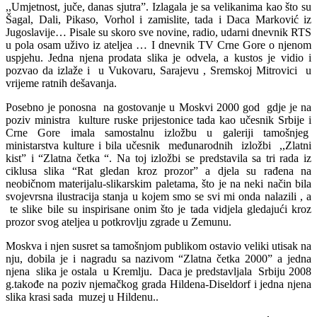
,,Umjetnost, juče, danas sjutra”. Izlagala je sa velikanima kao što su
Šagal, Dali, Pikaso, Vorhol i zamislite, tada i Daca Marković iz
Jugoslavije… Pisale su skoro sve novine, radio, udarni dnevnik RTS
u pola osam uživo iz ateljea … I dnevnik TV Crne Gore o njenom
uspjehu. Jedna njena prodata slika je odvela, a kustos je vidio i
pozvao da izlaže i u Vukovaru, Sarajevu , Sremskoj Mitrovici u
vrijeme ratnih dešavanja.
Posebno je ponosna na gostovanje u Moskvi 2000 god gdje je na
poziv ministra kulture ruske prijestonice tada kao učesnik Srbije i
Crne Gore imala samostalnu izložbu u galeriji tamošnjeg
ministarstva kulture i bila učesnik međunarodnih izložbi ,,Zlatni
kist” i “Zlatna četka “. Na toj izložbi se predstavila sa tri rada iz
ciklusa slika “Rat gledan kroz prozor” a djela su rađena na
neobičnom materijalu-slikarskim paletama, što je na neki način bila
svojevrsna ilustracija stanja u kojem smo se svi mi onda nalazili , a
te slike bile su inspirisane onim što je tada vidjela gledajući kroz
prozor svog ateljea u potkrovlju zgrade u Zemunu.
Moskva i njen susret sa tamošnjom publikom ostavio veliki utisak na
nju, dobila je i nagradu sa nazivom “Zlatna četka 2000” a jedna
njena slika je ostala u Kremlju. Daca je predstavljala Srbiju 2008
g.takođe na poziv njemačkog grada Hildena-Diseldorf i jedna njena
slika krasi sada muzej u Hildenu..