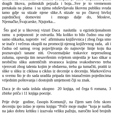
dragih likova, polimskih pejzaža i boja...Sve je to vremenom
pretakala na platna i sa njima oduševljavala likovnu publiku svuda
tamo gdje su stizale njene slike.A stizale su po čitavoj bivšoj
zajedničkoj domovini i mnogo dalje do, Moskve,
Njemačke,Švajcarske, Njujorka...
Što god je u likovnoj vizuri Daca naslutila u egzisticijonalnom
ramu u potpunosti je ostvarila. Ma koliko to bilo čudno ona nije
samo slikarka, naprotiv već afirmisana književnica ( zbog čega smo
se inače i večeras okupili na promociji njenog književnog rada, ali i
čudna od samog svog pojavljivanja do najnovije linije koju tka
poznavajući tanane niti. Ovozemaljske trakavice nepresušnog
zuluma, opsesija tim nesavršenim svijetom smjestila je kao slikar u
neobičnu sliku autentičnih stvaraoca kojima svakodnevno treba
vjerovati zbog talenta kojim je obdarena, treba ga tumačiti, pratiti iz
slike u sliku iz ciklusa u ciklus iz decenije u deceniju. Markovićeva
u svemu što je do sada uradila pripada tim istanačenim pojedincima
vrijednim poštovanja i dostojnih umjetnosti čiji su znak.
Daca je do sada izdala ukupno 20 knjiga, od čega 6 romana, 3
zbirke priča i 11 knjiga poezije.
Prije dvije godine, časopis Komun@, na čijem sam čelu skoro
deceniju ipo izdao je njenu knjigu “Priče moje majke ”koja je naišla
na jako dobru kritiku i izazvala veliku pažnju, naročito kod brojnih