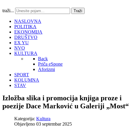
traži...
Traži
NASLOVNA
POLITIKA
EKONOMIJA
DRUŠTVO
EX YU
NVO
KULTURA
Back
Priča eSpone
Aforizmi
SPORT
KOLUMNA
STAV
Izložba slika i promocija knjiga proze i
poezije Dace Marković u Galeriji „Most“
Kategorija:
Kultura
Objavljeno 03 septembar 2025