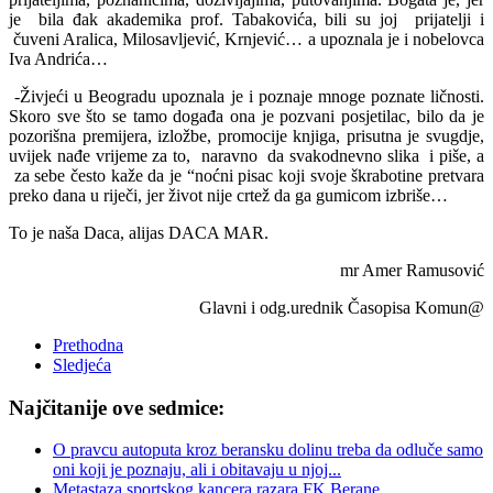
je bila đak akademika prof. Tabakovića, bili su joj prijatelji i
čuveni Aralica, Milosavljević, Krnjević… a upoznala je i nobelovca
Iva Andrića…
-Živjeći u Beogradu upoznala je i poznaje mnoge poznate ličnosti.
Skoro sve što se tamo događa ona je pozvani posjetilac, bilo da je
pozorišna premijera, izložbe, promocije knjiga, prisutna je svugdje,
uvijek nađe vrijeme za to, naravno da svakodnevno slika i piše, a
za sebe često kaže da je “noćni pisac koji svoje škrabotine pretvara
preko dana u riječi, jer život nije crtež da ga gumicom izbriše…
To je naša Daca, alijas DACA MAR.
mr Amer Ramusović
Glavni i odg.urednik Časopisa Komun@
Prethodna
Sledjeća
Najčitanije ove sedmice:
O pravcu autoputa kroz beransku dolinu treba da odluče samo
oni koji je poznaju, ali i obitavaju u njoj...
Metastaza sportskog kancera razara FK Berane