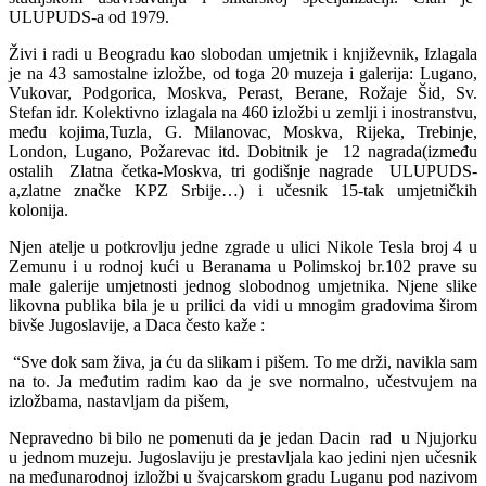
ULUPUDS-a od 1979.
Živi i radi u Beogradu kao slobodan umjetnik i književnik, Izlagala
je na 43 samostalne izložbe, od toga 20 muzeja i galerija: Lugano,
Vukovar, Podgorica, Moskva, Perast, Berane, Rožaje Šid, Sv.
Stefan idr. Kolektivno izlagala na 460 izložbi u zemlji i inostranstvu,
među kojima,Tuzla, G. Milanovac, Moskva, Rijeka, Trebinje,
London, Lugano, Požarevac itd. Dobitnik je 12 nagrada(između
ostalih Zlatna četka-Moskva, tri godišnje nagrade ULUPUDS-
a,zlatne značke KPZ Srbije…) i učesnik 15-tak umjetničkih
kolonija.
Njen atelje u potkrovlju jedne zgrade u ulici Nikole Tesla broj 4 u
Zemunu i u rodnoj kući u Beranama u Polimskoj br.102 prave su
male galerije umjetnosti jednog slobodnog umjetnika. Njene slike
likovna publika bila je u prilici da vidi u mnogim gradovima širom
bivše Jugoslavije, a Daca često kaže :
“Sve dok sam živa, ja ću da slikam i pišem. To me drži, navikla sam
na to. Ja međutim radim kao da je sve normalno, učestvujem na
izložbama, nastavljam da pišem,
Nepravedno bi bilo ne pomenuti da je jedan Dacin rad u Njujorku
u jednom muzeju. Jugoslaviju je prestavljala kao jedini njen učesnik
na međunarodnoj izložbi u švajcarskom gradu Luganu pod nazivom