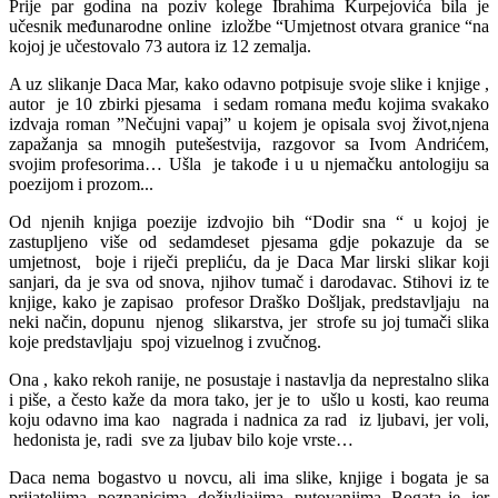
Prije par godina na poziv kolege Ibrahima Kurpejovića bila je
učesnik međunarodne online izložbe “Umjetnost otvara granice “na
kojoj je učestovalo 73 autora iz 12 zemalja.
A uz slikanje Daca Mar, kako odavno potpisuje svoje slike i knjige ,
autor je 10 zbirki pjesama i sedam romana među kojima svakako
izdvaja roman ”Nečujni vapaj” u kojem je opisala svoj život,njena
zapažanja sa mnogih putešestvija, razgovor sa Ivom Andrićem,
svojim profesorima… Ušla je takođe i u u njemačku antologiju sa
poezijom i prozom...
Od njenih knjiga poezije izdvojio bih “Dodir sna “ u kojoj je
zastupljeno više od sedamdeset pjesama gdje pokazuje da se
umjetnost, boje i riječi prepliću, da je Daca Mar lirski slikar koji
sanjari, da je sva od snova, njihov tumač i darodavac. Stihovi iz te
knjige, kako je zapisao profesor Draško Došljak, predstavljaju na
neki način, dopunu njenog slikarstva, jer strofe su joj tumači slika
koje predstavljaju spoj vizuelnog i zvučnog.
Ona , kako rekoh ranije, ne posustaje i nastavlja da neprestalno slika
i piše, a često kaže da mora tako, jer je to ušlo u kosti, kao reuma
koju odavno ima kao nagrada i nadnica za rad iz ljubavi, jer voli,
hedonista je, radi sve za ljubav bilo koje vrste…
Daca nema bogastvo u novcu, ali ima slike, knjige i bogata je sa
prijateljima, poznanicima, doživljajima, putovanjima. Bogata je, jer