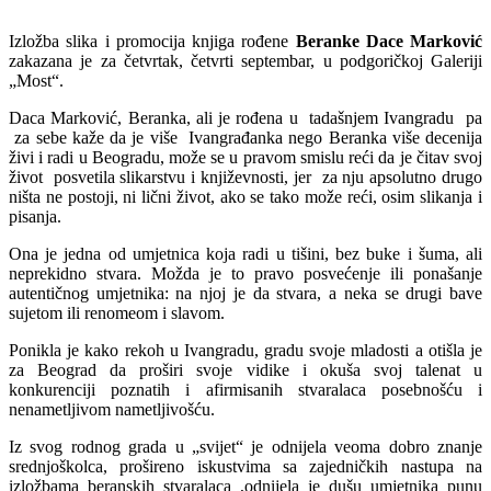
Izložba slika i promocija knjiga rođene
Beranke Dace Marković
zakazana je za četvrtak, četvrti septembar, u podgoričkoj Galeriji
„Most“.
Daca Marković, Beranka, ali je rođena u tadašnjem Ivangradu pa
za sebe kaže da je više Ivangrađanka nego Beranka više decenija
živi i radi u Beogradu, može se u pravom smislu reći da je čitav svoj
život posvetila slikarstvu i književnosti, jer za nju apsolutno drugo
ništa ne postoji, ni lični život, ako se tako može reći, osim slikanja i
pisanja.
Ona je jedna od umjetnica koja radi u tišini, bez buke i šuma, ali
neprekidno stvara. Možda je to pravo posvećenje ili ponašanje
autentičnog umjetnika: na njoj je da stvara, a neka se drugi bave
sujetom ili renomeom i slavom.
Ponikla je kako rekoh u Ivangradu, gradu svoje mladosti a otišla je
za Beograd da proširi svoje vidike i okuša svoj talenat u
konkurenciji poznatih i afirmisanih stvaralaca posebnošću i
nenametljivom nametljivošću.
Iz svog rodnog grada u „svijet“ je odnijela veoma dobro znanje
srednjoškolca, prošireno iskustvima sa zajedničkih nastupa na
izložbama beranskih stvaralaca ,odnijela je dušu umjetnika punu