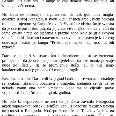
Berane”, uz sjetu što je ranije najviše dolazila zbog roditelja, ali
sada njih više nema.
No Daca ne posustaje i siguran sam da dok god bude mogla
dolaziće u svoj Ivangrad, u svoju kuću jer njen grad , njeni pokojni
roditelji u njenom sjećanju će uvijek živjeti bez obzira što je svjesna
da je sve je pusto bez njih, da joj vrata više majka ne otvara, ali i da
sama otvara vrata od sjećanja i prazne sobe koje je grle svojom
samoćom i hladnoćom i naravno samo stvara, pa upravo je iz takvog
osjećanja nastala je knjiga “Priče moje majke” čiji smo mi bili
izdavač.
Daca se ne miri sa stvarnošću i činjenicom da su se vremena
promijenila, da je sve manje starosjedelaca, da sve manje poznaje
ljude koji šetaju, da se promijenilo štošta, ali to nije samo
karakteristika našeg grada već i mnogih drugih.
Bez obzira na sve Daca voli svoj grad i rado mu se vraća, a obraduje
se svakom iskrenom pozdravu i osmjehu, nadajući se da će se
nekada vratiti ona stara vremena, kada su se cijenile prave
vrijednosti i ono što radi dugi niz godina.
No bilo bi nepravedno ne reći da je Daca završila Pedagošku
akademiju-likovni odsek u Nikšiću,kao i Filozofski fakultet- istorija
umjetnosti u Beogradu. Kod profesora Ivana Tabakovića bila na
studijskom usavršavanju i slikarskoj specijalizaciji. Član je