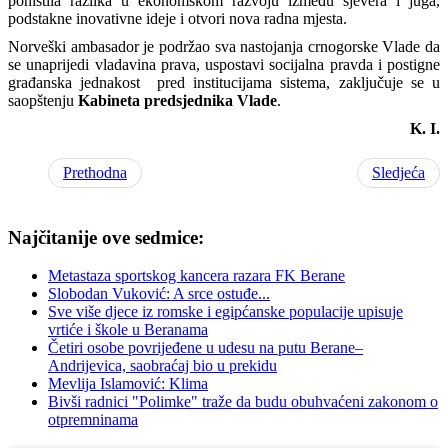
poništila razlika u ekonomskom razvoju između sjevera i juga,
podstakne inovativne ideje i otvori nova radna mjesta.
Norveški ambasador je podržao sva nastojanja crnogorske Vlade da
se unaprijedi vladavina prava, uspostavi socijalna pravda i postigne
građanska jednakost pred institucijama sistema, zaključuje se u
saopštenju
Kabineta predsjednika Vlade
.
K. I.
Prethodna
Sledjeća
Najčitanije ove sedmice:
Metastaza sportskog kancera razara FK Berane
Slobodan Vuković: A srce ostuđe...
Sve više djece iz romske i egipćanske populacije upisuje
vrtiće i škole u Beranama
Četiri osobe povrijeđene u udesu na putu Berane–
Andrijevica, saobraćaj bio u prekidu
Mevlija Islamović: Klima
Bivši radnici "Polimke" traže da budu obuhvaćeni zakonom o
otpremninama