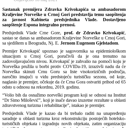
Sastanak premijera Zdravka Krivokapića sa ambasadorom
Kraljevine Norveške u Crnoj Gori predstavlja temu saopštenja
za javnost Kabineta predsjednika Vlade. Dostavljeno
saopštenje Espona integralno prenosi.
Predsjednik Vlade Crne Gore,
prof. dr Zdravko Krivokapić
,
sastao se danas sa ambasadorom Kraljevine Norveške u Crnoj Gori,
sa sjedištem u Beogradu, Nj. E.
Jernom Eugenom Gjelstadom
.
Premijer Krivokapić upoznao je sagovornika sa epidemiološkom
situacijom u Crnoj Gori, poručivši da je ona trenutno na
zadovoljavajućem nivou. Krivokapić je zahvalio na pomoći koju je
Norveška pružila u borbi protiv COVIDa-19, izrazivši nadu da će
Norveška skinuti Crnu Goru sa liste visokorizičnih područja,
naročito imajući u vidu predstojeću turističku sezonu, od koje,
naglasio je premijer, očekuje da će Crna Gora ostvariti prihod od 65
odsto u odnosu na rekordnu, 2019. godinu.
“Volio bih da osnažimo norveški program koji se odnosi na Institut
“Dr Simo Milošević”, koji je inače davao izuzetne rezultate u oblasti
zdravstvenog turizma i rehabilitacije”, istakao je premijer.
Predsjednik Vlade je kazao da bi trebalo raditi na unapređenju
saradnje u oblasti turizma kroz rekonstrukciju postojećih hotelsko-
turističkih objekata i izgradnju novih objekata, zatim organizaciju