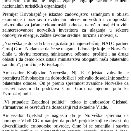
turističkih foruma, te uspostavljanje bogatije saradnje između
nacionalnih turističkih organizacija.
Premijer Krivokapić je iskazao zadovoljstvo saradnjom u oblasti
ekonomije i pozdravio evidentan interes norveških i crnogorskih
privrednika za jačanje ekonomskih odnosa, naročito imajući u vidu
zainteresovanost norveških investitora za ulaganja u sektore
obnovljive energije, zaštite životne sredine, turizma i inovacija.
„Norveška je do sada bila najizdašniji i najnesebičniji NATO partner
Crnoj Gori. Nadam se da će se ulaganja i donacije koje je Norveška
činila u okviru resornog ministarstva odbrane, proširiti i na druge
oblasti i da ćemo kroz ostala ministarstva obogatiti našu bilateralnu
saradnju“, poručio je Krivokapić.
Ambasador Kraljevine Norveške, Nj. E. Gjelstad zahvalio je
premijeru Krivokapiću na dobrodošlici i pohvalio dosadašnje snažne
bilateralne odnose. On je prenio spremnost zvanične Norveške da
nastavi sasvim da podržava Crnu Goru na njenom putu ka
Evropskoj uniji.
„Vi pripadate Zapadnoj politici“, rekao je ambasador Gjelstad,
afirmativno se osvrćući na dosadašnji rad aktuelne Vlade.
Ambasador Gjelstad je naglasio da je Norveška spremna da
pomogne Vladi CG u namjeri da podrži projekte koji će dovesti do
diverzifikacije crnogorske privrede, čime bi se smanjila i sasvim