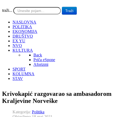
traži...
Traži
NASLOVNA
POLITIKA
EKONOMIJA
DRUŠTVO
EX YU
NVO
KULTURA
Back
Priča eSpone
Aforizmi
SPORT
KOLUMNA
STAV
Krivokapić razgovarao sa ambasadorom
Kraljevine Norveške
Kategorija:
Politika
Objavljeno 18 maj 2021