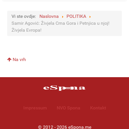
Vi ste ovdje:
Naslovna
POLITIKA
Samir Agović: Živjela Crna Gora i Petnjica u njoj!
Živjela Evropa!
Na vrh
Impressum
NVO Spona
Kontakt
© 2012 - 2026 eSpona.me