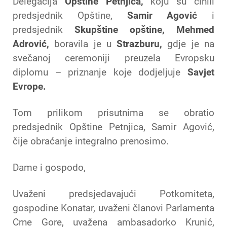
Delegacija
Opštine Petnjica,
koju su činili
predsjednik Opštine,
Samir Agović
i
predsjednik
Skupštine opštine, Mehmed
Adrović,
boravila je u
Strazburu,
gdje je na
svečanoj ceremoniji preuzela Evropsku
diplomu – priznanje koje dodjeljuje
Savjet
Evrope.
Tom prilikom prisutnima se obratio
predsjednik Opštine Petnjica, Samir Agović,
čije obraćanje integralno prenosimo.
Dame i gospodo,
Uvaženi predsjedavajući Potkomiteta,
gospodine Konatar, uvaženi članovi Parlamenta
Crne Gore, uvažena ambasadorko Krunić,