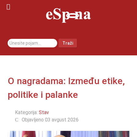
traži...
Traži
O nagradama: Između etike,
politike i palanke
Kategorija:
Stav
Objavljeno 03 avgust 2026