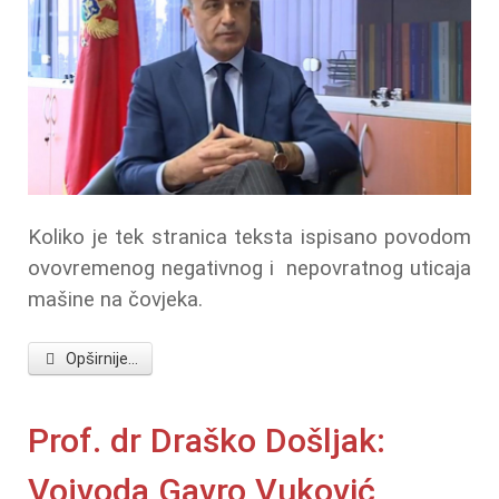
Koliko je tek stranica teksta ispisano povodom
ovovremenog negativnog i nepovratnog uticaja
mašine na čovjeka.
Opširnije...
Prof. dr Draško Došljak:
Vojvoda Gavro Vuković