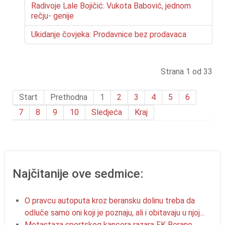
Radivoje Lale Bojičić: Vukota Babović, jednom
rečju- genije
Ukidanje čovjeka: Prodavnice bez prodavaca
Strana 1 od 33
Start
Prethodna
1
2
3
4
5
6
7
8
9
10
Sledjeća
Kraj
Najčitanije ove sedmice:
O pravcu autoputa kroz beransku dolinu treba da
odluče samo oni koji je poznaju, ali i obitavaju u njoj...
Metastaza sportskog kancera razara FK Berane