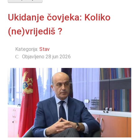
Ukidanje čovjeka: Koliko
(ne)vrijediš ?
Kategorija:
Stav
Objavljeno 28 jun 2026