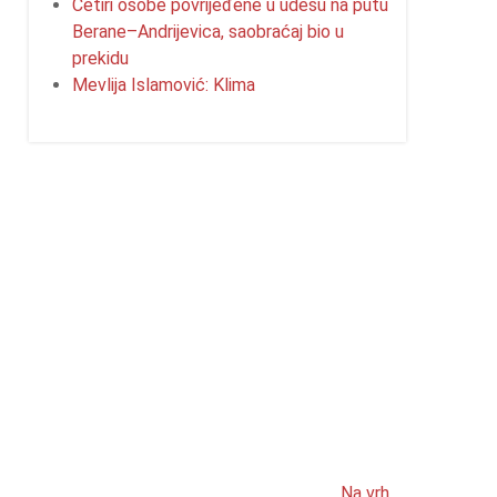
Četiri osobe povrijeđene u udesu na putu
Berane–Andrijevica, saobraćaj bio u
prekidu
Mevlija Islamović: Klima
Na vrh