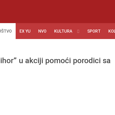
UŠTVO
EX YU
NVO
KULTURA
SPORT
KO
Bihor” u akciji pomoći porodici sa