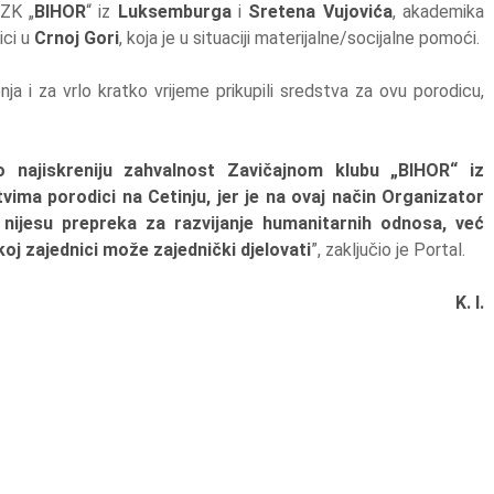
 ZK „
BIHOR
“ iz
Luksemburga
i
Sretena Vujovića
, akademika
ici u
Crnoj Gori
, koja je u situaciji materijalne/socijalne pomoći.
nja i za vrlo kratko vrijeme prikupili sredstva za ovu porodicu,
 najiskreniju zahvalnost Zavičajnom klubu „BIHOR“ iz
ima porodici na Cetinju, jer je na ovaj način Organizator
i nijesu prepreka za razvijanje humanitarnih odnosa, već
koj zajednici može zajednički djelovati
”, zaključio je Portal.
K. I.