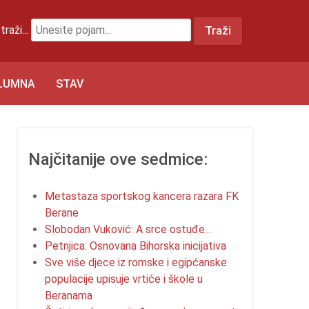
traži...
Traži
LUMNA
STAV
Najčitanije ove sedmice:
Metastaza sportskog kancera razara FK
Berane
Slobodan Vuković: A srce ostuđe...
Petnjica: Osnovana Bihorska inicijativa
Sve više djece iz romske i egipćanske
populacije upisuje vrtiće i škole u
Beranama