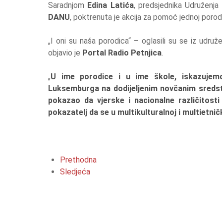
Saradnjom
Edina Latića
, predsjednika Udruženja
DANU
, poktrenuta je akcija za pomoć jednoj porod
„I oni su naša porodica“ – oglasili su se iz udruže
objavio je
Portal Radio Petnjica
.
„
U ime porodice i u ime škole, iskazujemo
Luksemburga na dodijeljenim novčanim sredstv
pokazao da vjerske i nacionalne različitost
pokazatelj da se u multikulturalnoj i multietnič
Prethodna
Sledjeća