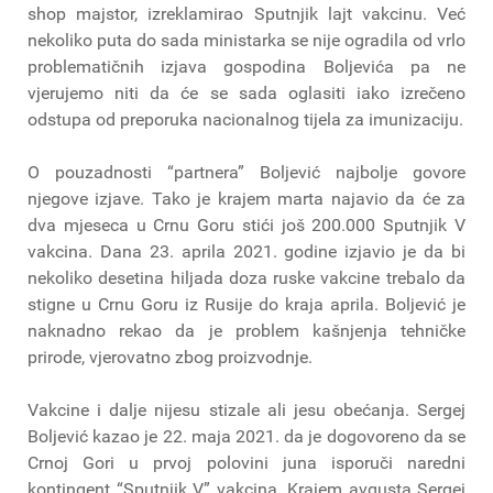
shop majstor, izreklamirao Sputnjik lajt vakcinu. Već
nekoliko puta do sada ministarka se nije ogradila od vrlo
problematičnih izjava gospodina Boljevića pa ne
vjerujemo niti da će se sada oglasiti iako izrečeno
odstupa od preporuka nacionalnog tijela za imunizaciju.
O pouzadnosti “partnera” Boljević najbolje govore
njegove izjave. Tako je krajem marta najavio da će za
dva mjeseca u Crnu Goru stići još 200.000 Sputnjik V
vakcina. Dana 23. aprila 2021. godine izjavio je da bi
nekoliko desetina hiljada doza ruske vakcine trebalo da
stigne u Crnu Goru iz Rusije do kraja aprila. Boljević je
naknadno rekao da je problem kašnjenja tehničke
prirode, vjerovatno zbog proizvodnje.
Vakcine i dalje nijesu stizale ali jesu obećanja. Sergej
Boljević kazao je 22. maja 2021. da je dogovoreno da se
Crnoj Gori u prvoj polovini juna isporuči naredni
kontingent “Sputnjik V” vakcina. Krajem avgusta Sergej