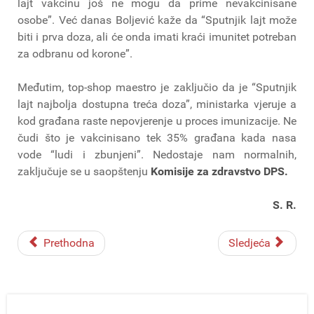
lajt vakcinu još ne mogu da prime nevakcinisane
osobe”. Već danas Boljević kaže da “Sputnjik lajt može
biti i prva doza, ali će onda imati kraći imunitet potreban
za odbranu od korone”.
Međutim, top-shop maestro je zaključio da je “Sputnjik
lajt najbolja dostupna treća doza”, ministarka vjeruje a
kod građana raste nepovjerenje u proces imunizacije. Ne
čudi što je vakcinisano tek 35% građana kada nasa
vode “ludi i zbunjeni”. Nedostaje nam normalnih,
zaključuje se u saopštenju
Komisije za zdravstvo DPS.
S. R.
Prethodna
Sledjeća