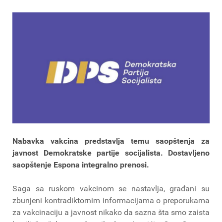
Nabavka vakcina predstavlja temu saopštenja za
javnost Demokratske partije socijalista. Dostavljeno
saopštenje Espona integralno prenosi.
Saga sa ruskom vakcinom se nastavlja, građani su
zbunjeni kontradiktornim informacijama o preporukama
za vakcinaciju a javnost nikako da sazna šta smo zaista