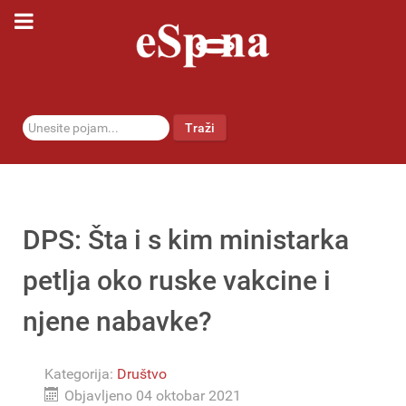
traži...
Traži
DPS: Šta i s kim ministarka
petlja oko ruske vakcine i
njene nabavke?
Kategorija:
Društvo
Objavljeno 04 oktobar 2021