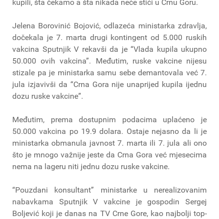
kupili, šta čekamo a šta nikada neće stići u Crnu Goru.
Jelena Borovinić Bojović, odlazeća ministarka zdravlja,
dočekala je 7. marta drugi kontingent od 5.000 ruskih
vakcina Sputnjik V rekavši da je “Vlada kupila ukupno
50.000 ovih vakcina”. Međutim, ruske vakcine nijesu
stizale pa je ministarka samu sebe demantovala već 7.
jula izjavivši da “Crna Gora nije unaprijed kupila ijednu
dozu ruske vakcine”.
Međutim, prema dostupnim podacima uplaćeno je
50.000 vakcina po 19.9 dolara. Ostaje nejasno da li je
ministarka obmanula javnost 7. marta ili 7. jula ali ono
što je mnogo važnije jeste da Crna Gora već mjesecima
nema na lageru niti jednu dozu ruske vakcine.
“Pouzdani konsultant” ministarke u nerealizovanim
nabavkama Sputnjik V vakcine je gospodin Sergej
Boljević koji je danas na TV Crne Gore, kao najbolji top-