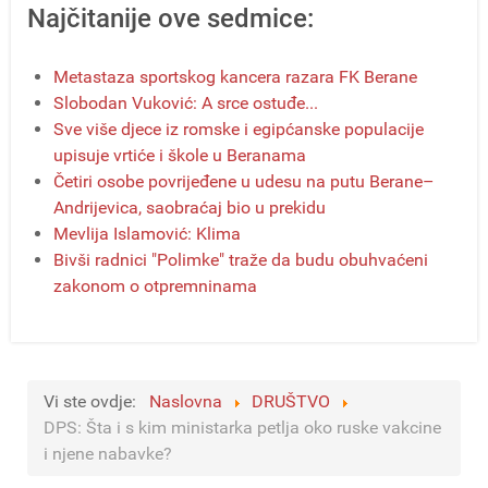
Najčitanije ove sedmice:
Metastaza sportskog kancera razara FK Berane
Slobodan Vuković: A srce ostuđe...
Sve više djece iz romske i egipćanske populacije
upisuje vrtiće i škole u Beranama
Četiri osobe povrijeđene u udesu na putu Berane–
Andrijevica, saobraćaj bio u prekidu
Mevlija Islamović: Klima
Bivši radnici "Polimke" traže da budu obuhvaćeni
zakonom o otpremninama
Vi ste ovdje:
Naslovna
DRUŠTVO
DPS: Šta i s kim ministarka petlja oko ruske vakcine
i njene nabavke?