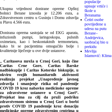
populacije
upisuje vrtiće i
Ukupna vrijednost donirane opreme Opštoj
škole u
bolnici Berane iznosila je 12.206 eura, a
Beranama
Zdravstvenom centru u Gusinju i Domu zdravlja
Četiri osobe
u Plavu 4.566 eura.
povrijeđene u
udesu na putu
Donirana oprema sastojala se od EKG aparata,
Berane–
infuzionih pumpi, laringoskopa, pulsnih
Andrijevica,
oximetara, kao i beskontaktnih termometara,
saobraćaj bio u
kako bi se pacijentima omogućilo bolje i
prekidu
kvalitetnije liječenje u ove dvije ustanove.
Mevlija
Islamović: Klima
„
Caritasova mreža u Crnoj Gori, koju čine
Caritas Crne Gore, Caritas Barske
nadbiskupije i Caritas Kotorske biskupije, u
okviru svojih humanitarnih aktivnosti
realizuju projekat „Unapređenje javnog
zdravlja i smanjenje rizika od pandemije
COVID 19 kroz nabavku medicinske opreme
za zdravstvene ustanove u Crnoj Gori“.
Projekat ima za cilj da pruži podršku
zdravstvenom sistemu u Crnoj Gori u borbi
protiv COVID 19 pandemije kroz donaciju
medicinske opreme zdravstvenim centrima u