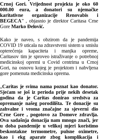
Crnoj Gori. Vrijednost projekta je oko 60
000.00 eura, a donatori su njemačke
karitativne organizacije Renovabis i
BEGECA
” , objasnio je direktor Caritasa Crne
Gore
Marko Đelović.
Kako je naveo, s obzirom da je pandemija
COVID 19 uticala na zdravstveni sistem u smislu
opterećenja kapaciteta i manjka opreme,
Caritasov tim je sproveo istraživanje o potrebnoj
medicinskoj opremi u Covid centrima u Crnoj
Gori, na osnovu kojeg je projektom i nabvljena
gore pomenuta medicinska oprema.
„
Caritas je svima nama poznat kao donator.
Sjećam se još iz perioda prije nekih desetak
godina da je Caritas donirao sredstva za
opremanje našeg porodilišta. Te donacije su
zahvalne i veoma značajne za sjeverni dio
Crne Gore , pogotovo za Domove zdravlja.
Ova sadašnja donacija nam mnogo znači, jer
u doba pandemije u velikoj mjeri koristimo
beskontakne termometre, pulsne oximetre,
kao i ekg aparate zbog komplikacija i