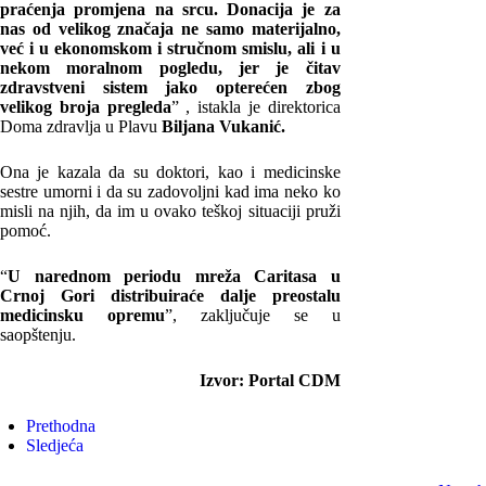
praćenja promjena na srcu. Donacija je za
nas od velikog značaja ne samo materijalno,
već i u ekonomskom i stručnom smislu, ali i u
nekom moralnom pogledu, jer je čitav
zdravstveni sistem jako opterećen zbog
velikog broja pregleda
” , istakla je direktorica
Doma zdravlja u Plavu
Biljana Vukanić.
Ona je kazala da su doktori, kao i medicinske
sestre umorni i da su zadovoljni kad ima neko ko
misli na njih, da im u ovako teškoj situaciji pruži
pomoć.
“
U narednom periodu mreža Caritasa u
Crnoj Gori distribuiraće dalje preostalu
medicinsku opremu
”, zaključuje se u
saopštenju.
Izvor: Portal CDM
Prethodna
Sledjeća