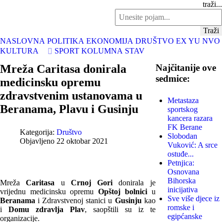
traži...
Traži
NASLOVNA
POLITIKA
EKONOMIJA
DRUŠTVO
EX YU
NVO
KULTURA
SPORT
KOLUMNA
STAV
Mreža Caritasa donirala
Najčitanije ove
sedmice:
medicinsku opremu
zdravstvenim ustanovama u
Metastaza
Beranama, Plavu i Gusinju
sportskog
kancera razara
FK Berane
Kategorija:
Društvo
Slobodan
Objavljeno 22 oktobar 2021
Vuković: A srce
ostuđe...
Petnjica:
Osnovana
Bihorska
Mreža
Caritasa
u
Crnoj Gori
donirala je
inicijativa
vrijednu medicinsku opremu
Opštoj bolnici
u
Sve više djece iz
Beranama
i Zdravstvenoj stanici u
Gusinju
kao
romske i
i
Domu zdravlja Plav
, saopštili su iz te
egipćanske
organizacije.