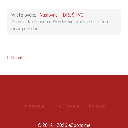
Vi ste ovdje:
Naslovna
DRUŠTVO
Pljevlja: Kotlarnica u Skerlićevoj počinje sa radom
prvog oktobra
Na vrh
Impressum
NVO Spona
Kontakt
© 2012 - 2026 eSpona.me