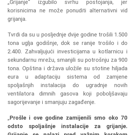
„Grijanje“ izgubilo svrhu postojanja, jer
korisnicima ne može ponuditi alternativni vid
grijanja.
Tvrdi da su u posljednje dvije godine trošili 1.500
tona uglja godišnje, dok se ranije trošilo i do
2.400. Zahvaljujući investicijama u kotlarnicu i
sekundarnu mrežu, smanjili su potrošnju za 900
tona. Opština i država uložile su stotine hiljada
eura u adaptaciju sistema od zamjene
spoljašnjih instalacija do ugradnje novih
ventilatora dimnih gasova koji poboljšavaju
sagorijevanje i smanjuju zagađenje.
„
Prošle i ove godine zamijenili smo oko 70
odsto spoljašnje instalacije za grijanje.
Grijanje se nalazi pred važnim korakom