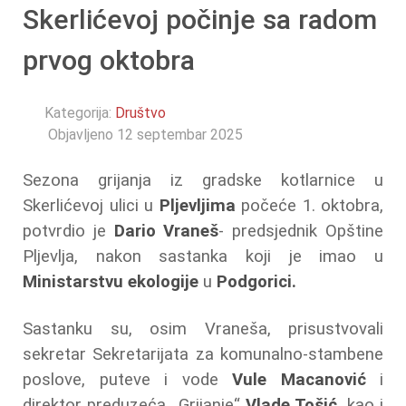
Skerlićevoj počinje sa radom
prvog oktobra
Kategorija:
Društvo
Objavljeno 12 septembar 2025
Sezona grijanja iz gradske kotlarnice u
Skerlićevoj ulici u
Pljevljima
počeće 1. oktobra,
potvrdio je
Dario Vraneš
- predsjednik Opštine
Pljevlja, nakon sastanka koji je imao u
Ministarstvu ekologije
u
Podgorici.
Sastanku su, osim Vraneša, prisustvovali
sekretar Sekretarijata za komunalno-stambene
poslove, puteve i vode
Vule Macanović
i
direktor preduzeća „Grijanje“
Vlade Tošić
, kao i