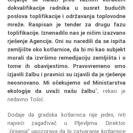
dokvalifikacije radnika u susret budućih
poslova toplifikacije i održavanja toplovodne
mreže. Raspisan je tender za drugu fazu
toplifikacije. Iznenadilo nas je ničim izazvano
rješenje Agencije. Oni su naredili da se ispita
zemljište oko kotlarnice, da bi mi kao subjekt
morali da izvršimo remedijaciju zemljišta i o
tome ih obavijestimo. Pravovremeno smo
izjavili žalbu i pravnici su izjavili da je rješenje
neosnovano. Mi očekujemo od Ministarstva
ekologije da uvaži našu žalbu
“, rekao je
nedavno Tošić.
Dodaje da gradska kotlarnica nije jedini, niti
najveći zagađivač u Pljevljima. Direktor
„Grijanja“ upozorava da bi zatvaranje kotlarnice