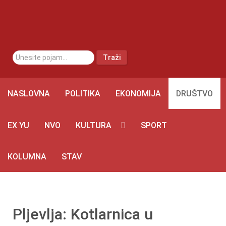
traži...
Traži
NASLOVNA
POLITIKA
EKONOMIJA
DRUŠTVO
EX YU
NVO
KULTURA
SPORT
KOLUMNA
STAV
Pljevlja: Kotlarnica u