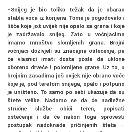
–
Snijeg je bio toliko težak da je obarao
stabla voća iz korijena. Tome je pogodovalo i
lišće koje još uvijek nije opalo sa grana i koje
je zadržavalo snijeg. Zato u voćnjacima
imamo mnoštvo slomljenih grana. Brojni
voćnjaci doživjeli su značajna oštećenja, pa
će vlasnici imati dosta posla da uklone
oboreno drveće i polomljene grane. Uz to, u
brojnim zasadima još uvijek nije obrano voće
koje je, pod teretom snijega, opalo i potpuno
je uništeno. To samo po sebi ukazuje da su
štete velike. Nadamo se da će nadležne
stručne službe obići teren, popisati
oštećenja i da će nakon toga sprovesti
postupak nadoknade pričinjenih šteta
–