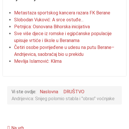
Metastaza sportskog kancera razara FK Berane
Slobodan Vuković: A srce ostuđe...
Petnjica: Osnovana Bihorska inicijativa
Sve više djece iz romske i egipćanske populacije
upisuje vrtiće i škole u Beranama
Četiri osobe povrijeđene u udesu na putu Berane–
Andrijevica, saobraćaj bio u prekidu
Mevlija Islamović: Klima
Vi ste ovdje:
Naslovna
DRUŠTVO
Andrijevica: Snijeg polomio stabla i "obrao" voćnjake
Na vrh