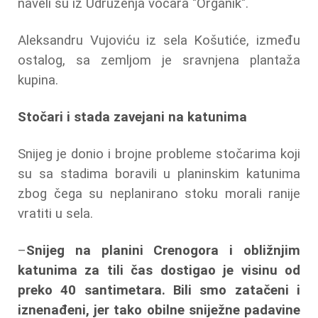
naveli su iz Udruženja voćara "Organik".
Aleksandru Vujoviću iz sela Košutiće, između
ostalog, sa zemljom je sravnjena plantaža
kupina.
Stočari i stada zavejani na katunima
Snijeg je donio i brojne probleme stočarima koji
su sa stadima boravili u planinskim katunima
zbog čega su neplanirano stoku morali ranije
vratiti u sela.
–
Snijeg na planini Crenogora i obližnjim
katunima za tili čas dostigao je visinu od
preko 40 santimetara. Bili smo zatačeni i
iznenađeni, jer tako obilne sniježne padavine