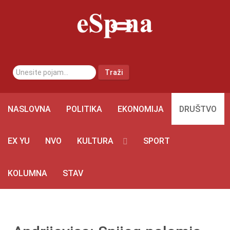
traži...
Traži
NASLOVNA
POLITIKA
EKONOMIJA
DRUŠTVO
EX YU
NVO
KULTURA
SPORT
KOLUMNA
STAV