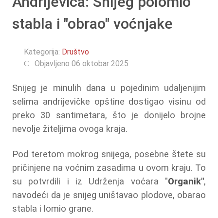
Andrijevica: Snijeg polomio
stabla i "obrao" voćnjake
Kategorija:
Društvo
Objavljeno 06 oktobar 2025
Snijeg je minulih dana u pojedinim udaljenijim
selima andrijevičke opštine dostigao visinu od
preko 30 santimetara, što je donijelo brojne
nevolje žiteljima ovoga kraja.
Pod teretom mokrog snijega, posebne štete su
pričinjene na voćnim zasadima u ovom kraju. To
su potvrdili i iz Udrženja voćara "
Organik"
,
navodeći da je snijeg uništavao plodove, obarao
stabla i lomio grane.