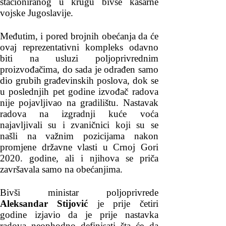
stacioniranog u krugu bivše kasarne
vojske Jugoslavije.
Međutim, i pored brojnih obećanja da će
ovaj reprezentativni kompleks odavno
biti na usluzi poljoprivrednim
proizvođačima, do sada je odrađen samo
dio grubih građevinskih poslova, dok se
u poslednjih pet godine izvođač radova
nije pojavljivao na gradilištu. Nastavak
radova na izgradnji kuće voća
najavljivali su i zvaničnici koji su se
našli na važnim pozicijama nakon
promjene državne vlasti u Crnoj Gori
2020. godine, ali i njihova se priča
završavala samo na obećanjima.
Bivši ministar poljoprivrede
Aleksandar Stijović
je prije četiri
godine izjavio da je prije nastavka
radova neophodno definisati šta će da