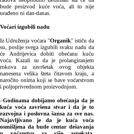
bude proizvod kuće voća, ali to nije
urađeno ni dan-danas.
Voćari izgubili nadu
Iz Udruženja voćara "
Organik
" ističu da
su, poslije svega izgubili svaku nadu da
će Andrijevica dobiti obećanu kuću
voća. Kazali su da je prolangiranjem
rokova za završetak ovog objekta
nanesena velika šteta čitavom kraju, a
naročito onima koji se bave voćarstvom
i poljoprivrednom proizvodnjom.
–
Godinama dobijamo obećanja da je
kuća voća završena stvar i da je to
razvojna i poslovna šansa za sve nas.
Najavljivano je da je kuća voća
osmišljena da bude centar dešavanja
u voćarstvu sa više aspekata,