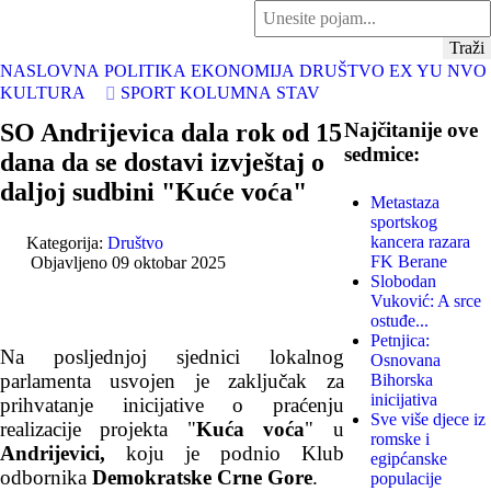
traži...
Traži
NASLOVNA
POLITIKA
EKONOMIJA
DRUŠTVO
EX YU
NVO
KULTURA
SPORT
KOLUMNA
STAV
SO Andrijevica dala rok od 15
Najčitanije ove
sedmice:
dana da se dostavi izvještaj o
daljoj sudbini "Kuće voća"
Metastaza
sportskog
kancera razara
Kategorija:
Društvo
FK Berane
Objavljeno 09 oktobar 2025
Slobodan
Vuković: A srce
ostuđe...
Petnjica:
Na posljednjoj sjednici lokalnog
Osnovana
parlamenta usvojen je zaključak za
Bihorska
inicijativa
prihvatanje inicijative o praćenju
Sve više djece iz
realizacije projekta "
Kuća voća
" u
romske i
Andrijevici,
koju je podnio Klub
egipćanske
odbornika
Demokratske Crne Gore
.
populacije