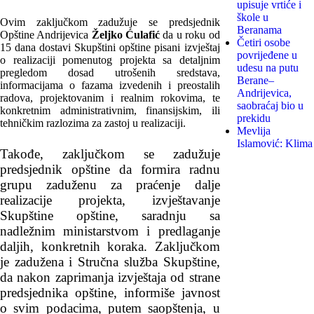
upisuje vrtiće i
škole u
Ovim zaključkom zadužuje se predsjednik
Beranama
Opštine Andrijevica
Željko Ćulafić
da u roku od
Četiri osobe
15 dana dostavi Skupštini opštine pisani izvještaj
povrijeđene u
o realizaciji pomenutog projekta sa detaljnim
udesu na putu
pregledom dosad utrošenih sredstava,
Berane–
informacijama o fazama izvedenih i preostalih
Andrijevica,
radova, projektovanim i realnim rokovima, te
saobraćaj bio u
konkretnim administrativnim, finansijskim, ili
prekidu
tehničkim razlozima za zastoj u realizaciji.
Mevlija
Islamović: Klima
Takođe, zaključkom se zadužuje
predsjednik opštine da formira radnu
grupu zaduženu za praćenje dalje
realizacije projekta, izvještavanje
Skupštine opštine, saradnju sa
nadležnim ministarstvom i predlaganje
daljih, konkretnih koraka. Zaključkom
je zadužena i Stručna služba Skupštine,
da nakon zaprimanja izvještaja od strane
predsjednika opštine, informiše javnost
o svim podacima, putem saopštenja, u