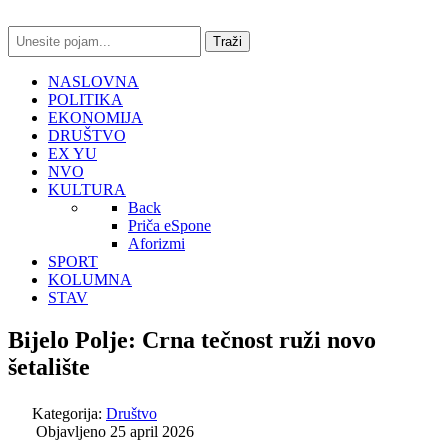
traži...
Traži
NASLOVNA
POLITIKA
EKONOMIJA
DRUŠTVO
EX YU
NVO
KULTURA
Back
Priča eSpone
Aforizmi
SPORT
KOLUMNA
STAV
Bijelo Polje: Crna tečnost ruži novo
šetalište
Kategorija:
Društvo
Objavljeno 25 april 2026