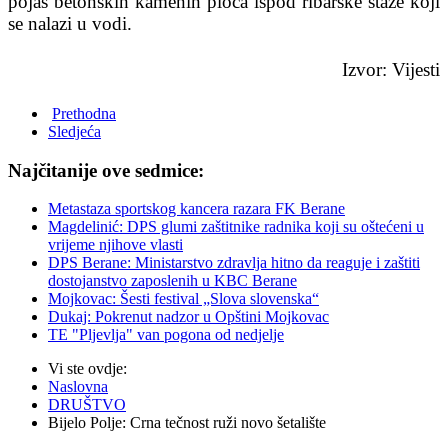
pojas betonskih kamenih ploča ispod ribarske staze koji
se nalazi u vodi.
Izvor: Vijesti
Prethodna
Sledjeća
Najčitanije ove sedmice:
Metastaza sportskog kancera razara FK Berane
Magdelinić: DPS glumi zaštitnike radnika koji su oštećeni u
vrijeme njihove vlasti
DPS Berane: Ministarstvo zdravlja hitno da reaguje i zaštiti
dostojanstvo zaposlenih u KBC Berane
Mojkovac: Šesti festival „Slova slovenska“
Dukaj: Pokrenut nadzor u Opštini Mojkovac
TE "Pljevlja" van pogona od nedjelje
Vi ste ovdje:
Naslovna
DRUŠTVO
Bijelo Polje: Crna tečnost ruži novo šetalište