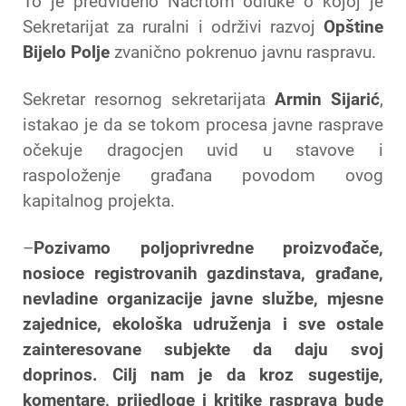
To je predviđeno Nacrtom odluke o kojoj je
Sekretarijat za ruralni i održivi razvoj
Opštine
Bijelo Polje
zvanično pokrenuo javnu raspravu.
Sekretar resornog sekretarijata
Armin Sijarić
,
istakao je da se tokom procesa javne rasprave
očekuje dragocjen uvid u stavove i
raspoloženje građana povodom ovog
kapitalnog projekta.
–
Pozivamo poljoprivredne proizvođače,
nosioce registrovanih gazdinstava, građane,
nevladine organizacije javne službe, mjesne
zajednice, ekološka udruženja i sve ostale
zainteresovane subjekte da daju svoj
doprinos. Cilj nam je da kroz sugestije,
komentare, prijedloge i kritike rasprava bude