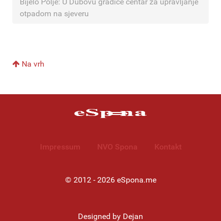
Bijelo Polje: U Dubovu gradiće centar za upravljanje
otpadom na sjeveru
Na vrh
Impressum
NVO Spona
Kontakt
© 2012 - 2026 eSpona.me
Designed by Dejan