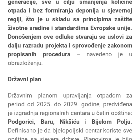
generacije, sve u cilju smanjenja količine
otpada i bez formiranja deponija u sjevernoj
regiji, što je u skladu sa principima zaštite
životne sredine i standardima Evropske unije.
Donošenjem ove odluke stvaraju se uslovi za
dalju razradu projekta i sprovođenje zakonom
propisanih procedura
– navedeno je u
obrazloženju.
Državni plan
Državnim planom upravljanja otpadom za
period od 2025. do 2029. godine, predviđena
je izgradnja regionalnih centara u četiri opštine:
Podgorici, Baru, Nikšiću
i
Bijelom Polju
.
Definisano je da bjelopoljski centar koriste sve
opštine sa sjevera države. Planovima je bilo