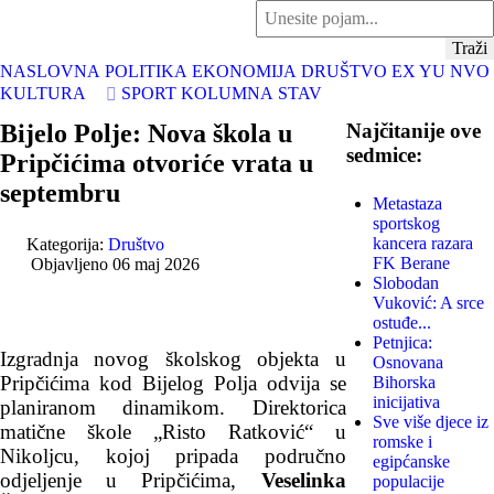
traži...
Traži
NASLOVNA
POLITIKA
EKONOMIJA
DRUŠTVO
EX YU
NVO
KULTURA
SPORT
KOLUMNA
STAV
Bijelo Polje: Nova škola u
Najčitanije ove
sedmice:
Pripčićima otvoriće vrata u
septembru
Metastaza
sportskog
kancera razara
Kategorija:
Društvo
FK Berane
Objavljeno 06 maj 2026
Slobodan
Vuković: A srce
ostuđe...
Petnjica:
Izgradnja novog školskog objekta u
Osnovana
Pripčićima kod Bijelog Polja odvija se
Bihorska
inicijativa
planiranom dinamikom. Direktorica
Sve više djece iz
matične škole „Risto Ratković“ u
romske i
Nikoljcu, kojoj pripada područno
egipćanske
odjeljenje u Pripčićima,
Veselinka
populacije