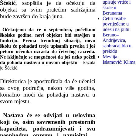
upisuje vrtiće i
Šćekić
, saopštila je da očekuju da
škole u
objekat sa svim pratećim sadržajima
Beranama
bude završen do kraja juna.
Četiri osobe
povrijeđene u
udesu na putu
–
Očekujemo da će u septembru, početkom
Berane–
školske godine, novi objekat biti stavljen u
Andrijevica,
funkciju. Prema trenutnoj situaciji, novu
saobraćaj bio u
školu će pohađati troje upisanih prvaka i još
prekidu
petoro učenika uzrasta do četvrtog razreda.
Mevlija
Ne isključuje se mogućnost da još neko poželi
Islamović: Klima
da pohađa nastavu u novom objektu
– kazala
je Šćekić.
Direktorica je apostrofirala da će učenici
sa ovog područja, nakon više godina,
konačno moći da pohađaju nastavu u
svom mjestu.
–
Nastava će se odvijati u uslovima
koji će, osim savremenih prostornih
kapaciteta, podrazumijevati i svu
neophodnu opremu i namještaj
–