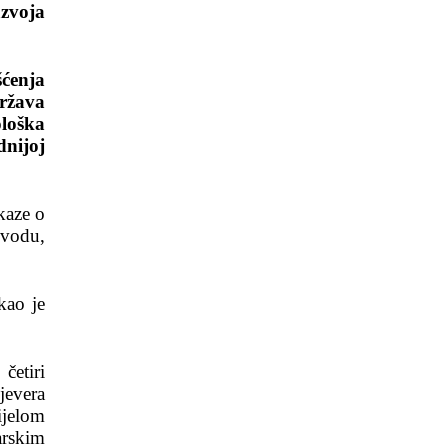
azvoja
ćenja
ržava
loška
dnijoj
kaze o
 vodu,
kao je
četiri
jevera
ijelom
arskim