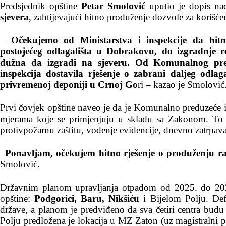
Predsjednik opštine
Petar Smolović
uputio je dopis n
sjevera
, zahtijevajući hitno produženje dozvole za korišće
–
Očekujemo od Ministarstva i inspekcije da hit
postojećeg odlagališta u Dobrakovu, do izgradnje r
dužna da izgradi na sjeveru. Od Komunalnog pre
inspekcija dostavila rješenje o zabrani daljeg odl
privremenoj deponiji u Crnoj Go
ri – kazao je Smolović
Prvi čovjek opštine naveo je da je Komunalno preduzeće in
mjerama koje se primjenjuju u skladu sa Zakonom. To u
protivpožarnu zaštitu, vođenje evidencije, dnevno zatrpavan
–
Ponavljam, očekujem hitno rješenje o produženju ra
Smolović.
Državnim planom upravljanja otpadom od 2025. do 2029.
opštine:
Podgorici, Baru, Nikšiću
i Bijelom Polju. Defi
države, a planom je predviđeno da sva četiri centra budu
Polju predložena je lokacija u MZ Zaton (uz magistralni 