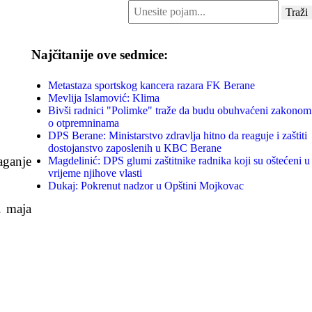
traži...
Traži
Najčitanije ove sedmice:
Metastaza sportskog kancera razara FK Berane
Mevlija Islamović: Klima
Bivši radnici "Polimke" traže da budu obuhvaćeni zakonom
o otpremninama
DPS Berane: Ministarstvo zdravlja hitno da reaguje i zaštiti
dostojanstvo zaposlenih u KBC Berane
aganje
Magdelinić: DPS glumi zaštitnike radnika koji su oštećeni u
vrijeme njihove vlasti
Dukaj: Pokrenut nadzor u Opštini Mojkovac
. maja