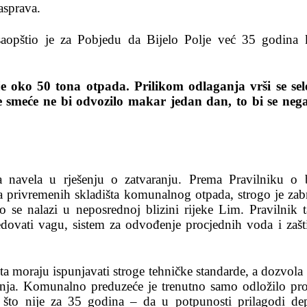
asprava.
aopštio je za Pobjedu da Bijelo Polje već 35 godina k
e oko 50 tona otpada. Prilikom odlaganja vrši se sel
se smeće ne bi odvozilo makar jedan dan, to bi se neg
a navela u rješenju o zatvaranju. Prema Pravilniku o 
da privremenih skladišta komunalnog otpada, strogo je zab
se nalazi u neposrednoj blizini rijeke Lim. Pravilnik 
edovati vagu, sistem za odvođenje procjednih voda i zašt
 moraju ispunjavati stroge tehničke standarde, a dozvola 
nja. Komunalno preduzeće je trenutno samo odložilo pr
o što nije za 35 godina – da u potpunosti prilagodi de