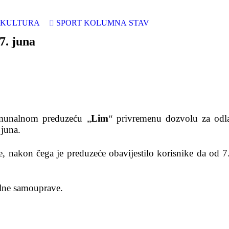
KULTURA
SPORT
KOLUMNA
STAV
7. juna
omunalnom preduzeću „
Lim
“ privremenu dozvolu za odl
 juna.
je, nakon čega je preduzeće obavijestilo korisnike da od 7
lne samouprave.