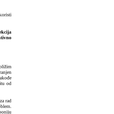
oristi
ekcija
ativno
bližim
ranjen
takođe
itu od
za rad
oblem.
poniju