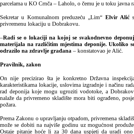
parcelama u KO Crnča – Laholo, o čemu je u toku javna r
Sekretar u Komunalnom preduzeću „Lim“
Elvir Alić
s
privremenu lokaciju u Dobrakovu.
–
Radi se o lokaciji na kojoj se svakodnevno deponuj
materijala na različitim mjestima deponije. Ukoliko 
odrazilo na zdravlje građana
– konstatovao je Alić.
Pravilnik, zakon
On nije precizirao šta je konkretno Državna inspekcij
karakteristikama lokacije, uslovima izgradnje i načinu ra
rad deponija koje mogu ugroziti vodotoke, a Dobrakovo 
nalaže da privremeno skladište mora biti ograđeno, posj
požara.
Prema Zakonu o upravljanju otpadom, privremena skladišta
može se dobiti na najviše godinu uz mogućnost produže
Ostaje pitanje hoće li za 30 dana uspjeti da uradi on