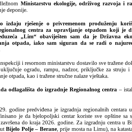
adležnom
Ministarstvu ekologije, održivog razvoja i r
nje deponije.
no izdaju rješenje o privremenom produženju koriš
egionalnog centra za upravljanje otpadom koji je d
duzeća „Lim“ obaviješten sam da je Državna eko
aganja otpada, iako sam siguran da se radi o najure
.
spekciji i resornom ministarstvu dostavilo sve tražene do
ključuje ogradu, rampu, nadzor, priključke za struju i
je otpada, kao i tražene stručne nalaze vještaka.
da odlagališta do izgradnje Regionalnog centra
– ista
 godine predviđena je izgradnja regionalnih centara u 
nisano je da bjelopoljski centar koriste sve opštine sa s
 završena do kraja 2026. godine. Za izgradnju centra u B
put
Bijelo Polje – Berane
, prije mosta na Limu), na katast