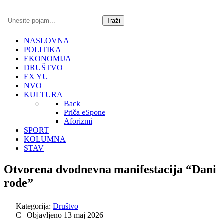
traži...
Traži
NASLOVNA
POLITIKA
EKONOMIJA
DRUŠTVO
EX YU
NVO
KULTURA
Back
Priča eSpone
Aforizmi
SPORT
KOLUMNA
STAV
Otvorena dvodnevna manifestacija “Dani
rode”
Kategorija:
Društvo
Objavljeno 13 maj 2026