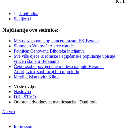
K. I.
Prethodna
Sledjeća
Najčitanije ove sedmice:
Metastaza sportskog kancera razara FK Berane
Slobodan Vuković: A srce ostuđe...
Petnjica: Osnovana Bihorska inicijativa
Sve više djece iz romske i egipćanske populacije upisuje
vrtiće i škole u Beranama
Četiri osobe povrijeđene u udesu na putu Berane–
Andrijevica, saobraćaj bio u prekidu
Mevlija Islamović: Klima
Vi ste ovdje:
Naslovna
DRUŠTVO
Otvorena dvodnevna manifestacija “Dani rode”
Na vrh
Impressum