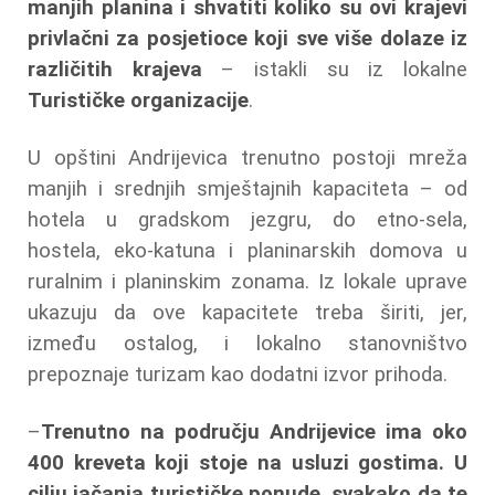
manjih planina i shvatiti koliko su ovi krajevi
privlačni za posjetioce koji sve više dolaze iz
različitih krajeva
– istakli su iz lokalne
Turističke organizacije
.
U opštini Andrijevica trenutno postoji mreža
manjih i srednjih smještajnih kapaciteta – od
hotela u gradskom jezgru, do etno-sela,
hostela, eko-katuna i planinarskih domova u
ruralnim i planinskim zonama. Iz lokale uprave
ukazuju da ove kapacitete treba širiti, jer,
između ostalog, i lokalno stanovništvo
prepoznaje turizam kao dodatni izvor prihoda.
–
Trenutno na području Andrijevice ima oko
400 kreveta koji stoje na usluzi gostima. U
cilju jačanja turističke ponude, svakako da te