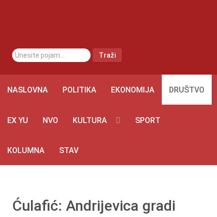
traži...
Traži
NASLOVNA
POLITIKA
EKONOMIJA
DRUŠTVO
EX YU
NVO
KULTURA
SPORT
KOLUMNA
STAV
Ćulafić: Andrijevica gradi