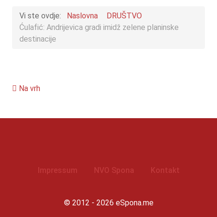
Vi ste ovdje:
Naslovna
DRUŠTVO
Ćulafić: Andrijevica gradi imidž zelene planinske
destinacije
Na vrh
Impressum
NVO Spona
Kontakt
© 2012 - 2026 eSpona.me