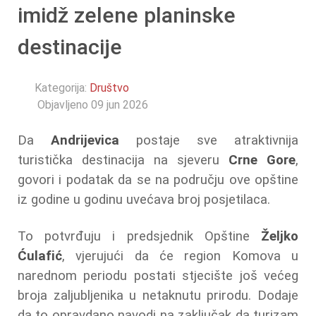
imidž zelene planinske
destinacije
Kategorija:
Društvo
Objavljeno 09 jun 2026
Da
Andrijevica
postaje sve atraktivnija
turistička destinacija na sjeveru
Crne Gore
,
govori i podatak da se na području ove opštine
iz godine u godinu uvećava broj posjetilaca.
To potvrđuju i predsjednik Opštine
Željko
Ćulafić
, vjerujući da će region Komova u
narednom periodu postati stjecište još većeg
broja zaljubljenika u netaknutu prirodu. Dodaje
da to opravdano navodi na zaključak da turizam