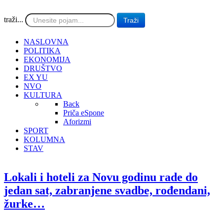
traži...
Traži
NASLOVNA
POLITIKA
EKONOMIJA
DRUŠTVO
EX YU
NVO
KULTURA
Back
Priča eSpone
Aforizmi
SPORT
KOLUMNA
STAV
Lokali i hoteli za Novu godinu rade do
jedan sat, zabranjene svadbe, rođendani,
žurke…