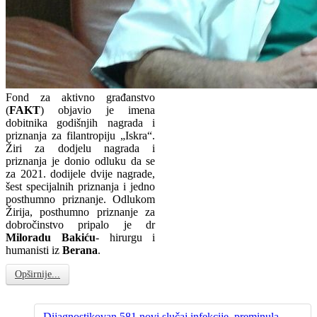
Fond za aktivno građanstvo
(
FAKT
) objavio je imena
dobitnika godišnjih nagrada i
priznanja za filantropiju „Iskra“.
Žiri za dodjelu nagrada i
priznanja je donio odluku da se
za 2021. dodijele dvije nagrade,
šest specijalnih priznanja i jedno
posthumno priznanje. Odlukom
Žirija, posthumno priznanje za
dobročinstvo pripalo je dr
Miloradu Bakiću
- hirurgu i
humanisti iz
Berana
.
Opširnije...
Dijagnostikovan 581 novi slučaj infekcije, preminula