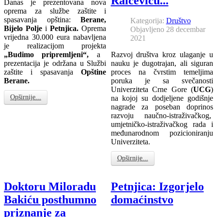
Raičeviću...
Danas je prezentovana nova
oprema za službe zaštite i
spasavanja opština:
Berane,
Kategorija:
Društvo
Bijelo Polje
i
Petnjica.
Oprema
Objavljeno 28 decembar
vrijedna 30.000 eura nabavljena
2021
je realizacijom projekta
„Budimo pripremljeni“,
a
Razvoj društva kroz ulaganje u
prezentacija je održana u Službi
nauku je dugotrajan, ali siguran
zaštite i spasavanja
Opštine
proces na čvrstim temeljima
Berane.
poruka je sa svečanosti
Univerziteta Crne Gore (
UCG
)
Opširnije...
na kojoj su dodjeljene godišnje
nagrade za poseban doprinos
razvoju naučno-istraživačkog,
umjetničko-istraživačkog rada i
međunarodnom pozicioniranju
Univerziteta.
Opširnije...
Doktoru Miloradu
Petnjica: Izgorjelo
Bakiću posthumno
domaćinstvo
priznanje za