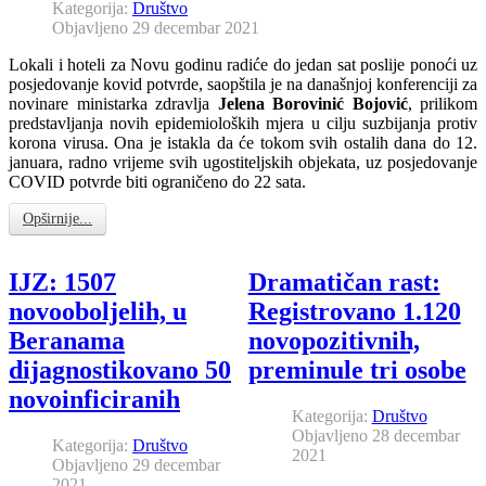
Kategorija:
Društvo
Objavljeno 29 decembar 2021
Lokali i hoteli za Novu godinu radiće do jedan sat poslije ponoći uz
posjedovanje kovid potvrde, saopštila je na današnjoj konferenciji za
novinare ministarka zdravlja
Jelena Borovinić Bojović
, prilikom
predstavljanja novih epidemioloških mjera u cilju suzbijanja protiv
korona virusa. Ona je istakla da će tokom svih ostalih dana do 12.
januara, radno vrijeme svih ugostiteljskih objekata, uz posjedovanje
COVID potvrde biti ograničeno do 22 sata.
Opširnije...
IJZ: 1507
Dramatičan rast:
novooboljelih, u
Registrovano 1.120
Beranama
novopozitivnih,
dijagnostikovano 50
preminule tri osobe
novoinficiranih
Kategorija:
Društvo
Objavljeno 28 decembar
Kategorija:
Društvo
2021
Objavljeno 29 decembar
2021