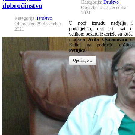
Kategorija:
Društvo
dobročinstvo
Objavljeno 27 decembar
2021
Kategorija:
Društvo
U noći između nedjelje i
Objavljeno 29 decembar
ponedjeljka, oko 21. sat u
2021
velikom požaru izgorjele su kuća
i sušara
Arifa Osmanovića
u
Kalici, na području opštine
Petnjica
.
Opširnije...