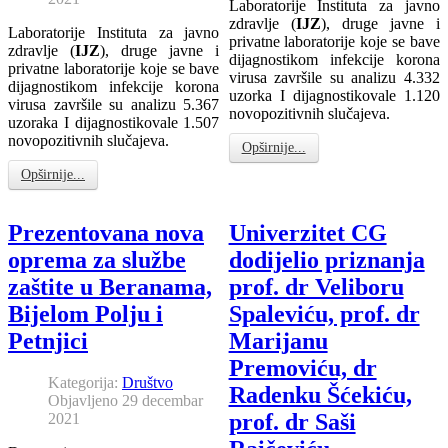
Laboratorije Instituta za javno
zdravlje (
IJZ
), druge javne i
Laboratorije Instituta za javno
privatne laboratorije koje se bave
zdravlje (
IJZ
), druge javne i
dijagnostikom infekcije korona
privatne laboratorije koje se bave
virusa završile su analizu 4.332
dijagnostikom infekcije korona
uzorka I dijagnostikovale 1.120
virusa završile su analizu 5.367
novopozitivnih slučajeva.
uzoraka I dijagnostikovale 1.507
novopozitivnih slučajeva.
Opširnije...
Opširnije...
Prezentovana nova
Univerzitet CG
oprema za službe
dodijelio priznanja
zaštite u Beranama,
prof. dr Veliboru
Bijelom Polju i
Spaleviću, prof. dr
Petnjici
Marijanu
Premoviću, dr
Kategorija:
Društvo
Radenku Šćekiću,
Objavljeno 29 decembar
prof. dr Saši
2021