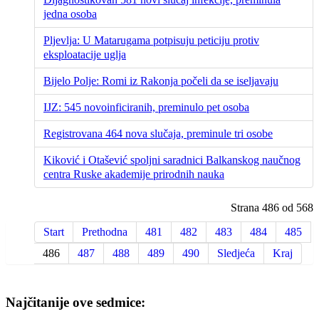
jedna osoba
Pljevlja: U Matarugama potpisuju peticiju protiv
eksploatacije uglja
Bijelo Polje: Romi iz Rakonja počeli da se iseljavaju
IJZ: 545 novoinficiranih, preminulo pet osoba
Registrovana 464 nova slučaja, preminule tri osobe
Kiković i Otašević spoljni saradnici Balkanskog naučnog
centra Ruske akademije prirodnih nauka
Strana 486 od 568
Start
Prethodna
481
482
483
484
485
486
487
488
489
490
Sledjeća
Kraj
Najčitanije ove sedmice: