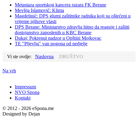
Metastaza sportskog kancera razara FK Berane
Mevlija Islamović: Klima
Magdelinić: DPS glumi zaštitnike radnika koji su oštećeni u
vrijeme njihove vlasti
DPS Berane: Ministarstvo zdravlja hitno da reaguje i zaštiti
dostojanstvo zaposlenih u KBC Berane
Dukaj: Pokrenut nadzor u Opštini Mojkovac
TE "Pljevlja" van pogona od nedjelje
Vi ste ovdje:
Naslovna
DRUŠTVO
Na vrh
Impressum
NVO Spona
Kontakt
© 2012 - 2026 eSpona.me
Designed by Dejan