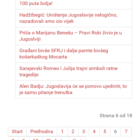
100 puta bolja!
Hadžibegić: Uništenje Jugoslavije nelogično,
nazadovali smo cio vijek
Priča o Marijanu Benešu – Pravi Roki živio je u
Jugoslviji
Građani bivše SFRJ i dalje pamte bivšeg
košarkaškog Mocarta
Sarajevski Romeo i Julija trajni simboli ratne
tragedije
Alen Badju: Jugoslavija će se ponovo ujediniti, to
je samo pitanje trenutka
Strana 6 od 18
Start
Prethodna
1
2
3
4
5
6
7