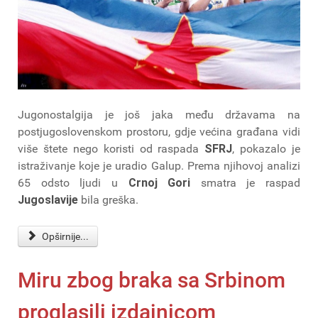
Jugonostalgija je još jaka među državama na
postjugoslovenskom prostoru, gdje većina građana vidi
više štete nego koristi od raspada
SFRJ
, pokazalo je
istraživanje koje je uradio Galup. Prema njihovoj analizi
65 odsto ljudi u
Crnoj Gori
smatra je raspad
Jugoslavije
bila greška.
Opširnije...
Miru zbog braka sa Srbinom
proglasili izdajnicom