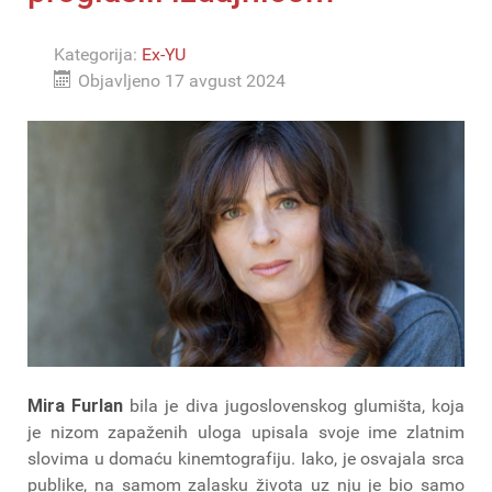
Kategorija:
Ex-YU
Objavljeno 17 avgust 2024
Mira Furlan
bila je diva jugoslovenskog glumišta, koja
je nizom zapaženih uloga upisala svoje ime zlatnim
slovima u domaću kinemtografiju. Iako, je osvajala srca
publike, na samom zalasku života uz nju je bio samo