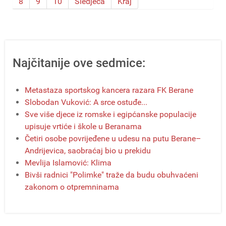
8
9
10
Sledjeća
Kraj
Najčitanije ove sedmice:
Metastaza sportskog kancera razara FK Berane
Slobodan Vuković: A srce ostuđe...
Sve više djece iz romske i egipćanske populacije
upisuje vrtiće i škole u Beranama
Četiri osobe povrijeđene u udesu na putu Berane–
Andrijevica, saobraćaj bio u prekidu
Mevlija Islamović: Klima
Bivši radnici "Polimke" traže da budu obuhvaćeni
zakonom o otpremninama