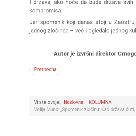
I država, ako hoće da bude država svih 
kompromisa.
Jer spomenik koji danas stoji u Zaostr
jednog zločinca – već i ogledalo jednog ku
Autor je izvršni direktor Crno
Prethodna
Vi ste ovdje:
Naslovna
KOLUMNA
Velija Murić: „Spomenik zločinu: Kad država ćuti,