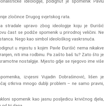
ionalističke ideologije, podignut je spomenik Pavlu
nije zločince Drugog svjetskog rata.
ila stradale upravo zbog ideologije koju je Đurišić
vu čast se podiže spomenik u prirodnoj veličini. Ne
distanca. Nego kao simbol ideološkog vaskrsnuća.
podignut u mjestu s kojim Pavle Đurišić nema nikakve
hranjen, niti ima rodbinu. Pa zašto baš tu? Zato što je
sramotne nostalgije. Mjesto gdje se njegovo ime više
omenika, izvjesni Vujadin Dobrašinović, lišen je
 slučaj otkriva mnogo dublji problem – ne samo pravni,
loni spomenik kao jasnu posljedicu krivičnog djela,
 od tri dana
.