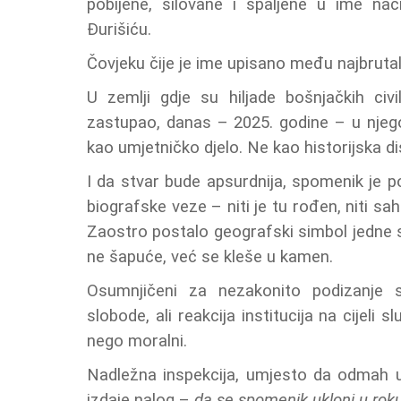
pobijene, silovane i spaljene u ime nac
Đurišiću.
Čovjeku čije je ime upisano među najbrutal
U zemlji gdje su hiljade bošnjačkih civ
zastupao, danas – 2025. godine – u njego
kao umjetničko djelo. Ne kao historijska 
I da stvar bude apsurdnija, spomenik je 
biografske veze – niti je tu rođen, niti sa
Zaostro postalo geografski simbol jedne 
ne šapuće, već se kleše u kamen.
Osumnjičeni za nezakonito podizanje sp
slobode, ali reakcija institucija na cijeli
nego moralni.
Nadležna inspekcija, umjesto da odmah uk
izdaje nalog –
da se spomenik ukloni u roku