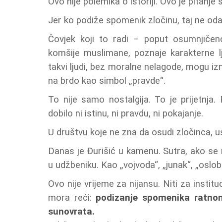
Ovo nije polemika o istoriji. Ovo je pitanje s
Jer ko podiže spomenik zločinu, taj ne oda
Čovjek koji to radi – poput osumnjiče
komšije muslimane, poznaje karakterne lju
takvi ljudi, bez moralne nelagode, mogu iznij
na brdo kao simbol „pravde“.
To nije samo nostalgija. To je prijetnja. P
dobilo ni istinu, ni pravdu, ni pokajanje.
U društvu koje ne zna da osudi zločinca, u
Danas je Đurišić u kamenu. Sutra, ako se 
u udžbeniku. Kao „vojvoda“, „junak“, „oslob
Ovo nije vrijeme za nijansu. Niti za instit
mora reći:
podizanje spomenika ratnom 
sunovrata.