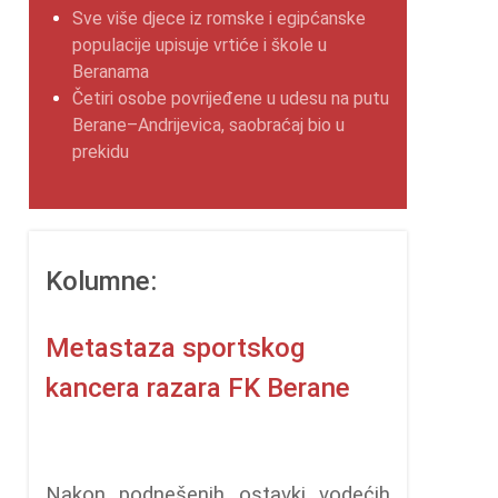
Sve više djece iz romske i egipćanske
populacije upisuje vrtiće i škole u
Beranama
Četiri osobe povrijeđene u udesu na putu
Berane–Andrijevica, saobraćaj bio u
prekidu
Kolumne:
Metastaza sportskog
kancera razara FK Berane
Nakon podnešenih ostavki vodećih