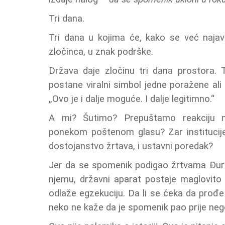
Tri dana.
Tri dana u kojima će, kako se već najav
zločinca, u znak podrške.
Država daje zločinu tri dana prostora. T
postane viralni simbol jedne poražene ali 
„Ovo je i dalje moguće. I dalje legitimno.“
A mi? Šutimo? Prepuštamo reakciju ne
ponekom poštenom glasu? Zar institucije
dostojanstvo žrtava, i ustavni poredak?
Jer da se spomenik podigao žrtvama Đuriši
njemu, državni aparat postaje maglovito
odlaže egzekuciju. Da li se čeka da prođe
neko ne kaže da je spomenik pao prije nego