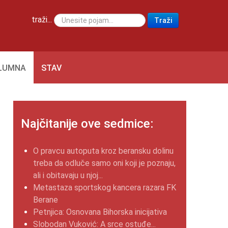
traži...
Traži
LUMNA
STAV
Najčitanije ove sedmice:
O pravcu autoputa kroz beransku dolinu
treba da odluče samo oni koji je poznaju,
ali i obitavaju u njoj...
Metastaza sportskog kancera razara FK
Berane
Petnjica: Osnovana Bihorska inicijativa
Slobodan Vuković: A srce ostuđe...