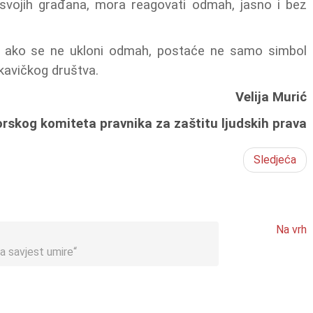
svojih građana, mora reagovati odmah, jasno i bez
u, ako se ne ukloni odmah, postaće ne samo simbol
kavičkog društva.
Velija Murić
gorskog komiteta pravnika za zaštitu ljudskih prava
Sledjeća
Na vrh
 a savjest umire“