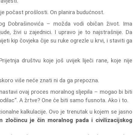
avjesti.
je počast prošlosti. On planira budućnost.
nog Dobrašinovića – možda vodi običan život. Ima
de, živi u zajednici. I upravo je to najstrašnije. Da
eti kip čovjeka čije su ruke ogrezle u krvi, i staviti ga
rijetnja društvu koje još uvijek liječi rane, koje nije
skoro više neće znati ni da ga prepozna.
nastavi ovaj proces moralnog sljepila – mogao bi biti
odilac“. A žrtve? One će biti samo fusnota. Ako i to.
ucionalne kalkulacije. Ovo je trenutak u kojem se jasno
zločincu je čin moralnog pada i civilizacijskog