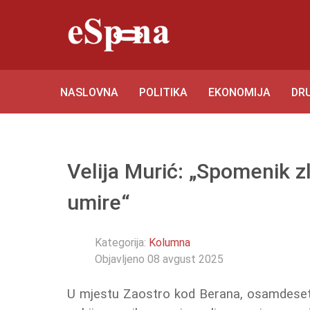
NASLOVNA
POLITIKA
EKONOMIJA
DR
Velija Murić: „Spomenik zl
umire“
Kategorija:
Kolumna
Objavljeno 08 avgust 2025
U mjestu Zaostro kod Berana, osamdeset g