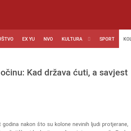
UŠTVO
EX YU
NVO
KULTURA
SPORT
KO
očinu: Kad država ćuti, a savjest
odina nakon što su kolone nevinih ljudi protjerane,