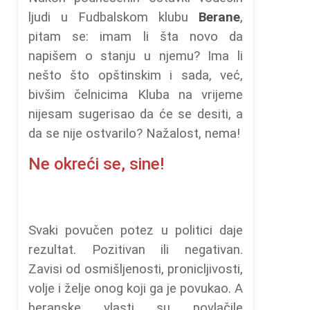
ljudi u Fudbalskom klubu
Berane
,
pitam se: imam li šta novo da
napišem o stanju u njemu? Ima li
nešto što opštinskim i sada, već,
bivšim čelnicima Kluba na vrijeme
nijesam sugerisao da će se desiti, a
da se nije ostvarilo? Nažalost, nema!
Ne okreći se, sine!
Svaki povučen potez u politici daje
rezultat. Pozitivan ili negativan.
Zavisi od osmišljenosti, pronicljivosti,
volje i želje onog koji ga je povukao. A
beranske vlasti su povlačile