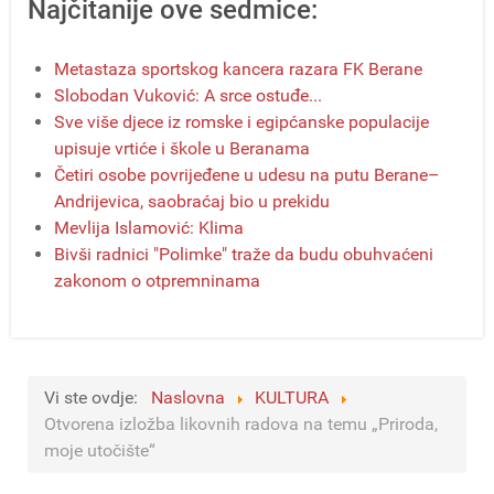
Najčitanije ove sedmice:
Metastaza sportskog kancera razara FK Berane
Slobodan Vuković: A srce ostuđe...
Sve više djece iz romske i egipćanske populacije
upisuje vrtiće i škole u Beranama
Četiri osobe povrijeđene u udesu na putu Berane–
Andrijevica, saobraćaj bio u prekidu
Mevlija Islamović: Klima
Bivši radnici "Polimke" traže da budu obuhvaćeni
zakonom o otpremninama
Vi ste ovdje:
Naslovna
KULTURA
Otvorena izložba likovnih radova na temu „Priroda,
moje utočište“