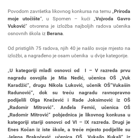
Povodom završetka likovnog konkursa na temu „
Priroda
moje utočište
“, u Spomen – kući „
Vojvoda Gavro
Vuković
“ otvorena je izložba najboljih radova učenika
osnovnih škola iz
Berana
.
Od pristiglih 75 radova, njih 40 je našlo svoje mjesto na
izložbi, a nagrađeno je osam učenika u dvije kategorije.
„
U kategoriji mlađi osnovci od I – V razreda prvu
nagradu osvojila je Mia Nedić, učenica OŠ „Vuk
Кaradžić“, drugu Nikola Luković, učenik OŠ“Vukašin
Radunović“, dok su treću nagradu ravnopravno
podijelili Olga Кnežević i Rade Joksimović iz OŠ
„Radomir Mitrović“. Anđela Femić, učenica OŠ
„Radomir Mitrović“ pobjednica je likovnog konkusa u
kategoriji stariji osnovci od VI – IX razreda. Drugi je
Enes Кočan iz iste škole, a treće mjesto podijelile su
Jelena Brakočević, učenica OŠ „Vukajlo Кukalj“ iz