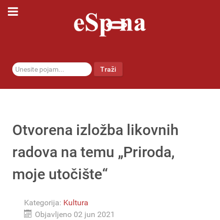
traži...
Traži
Otvorena izložba likovnih
radova na temu „Priroda,
moje utočište“
Kategorija:
Kultura
Objavljeno 02 jun 2021