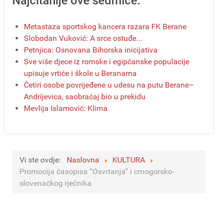
Najčitanije ove sedmice:
Metastaza sportskog kancera razara FK Berane
Slobodan Vuković: A srce ostuđe...
Petnjica: Osnovana Bihorska inicijativa
Sve više djece iz romske i egipćanske populacije
upisuje vrtiće i škole u Beranama
Četiri osobe povrijeđene u udesu na putu Berane–
Andrijevica, saobraćaj bio u prekidu
Mevlija Islamović: Klima
Vi ste ovdje:
Naslovna
KULTURA
Promocija časopisa “Osvrtanja” i crnogorsko-
slovenačkog rječnika