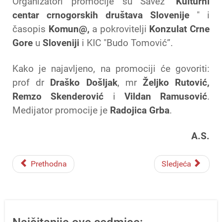
Organizatori promocije su Savez "
Kulturni
centar crnogorskih društava Slovenije
" i
časopis
Komun@,
a pokrovitelji
Konzulat Crne
Gore
u
Sloveniji
i KIC "Budo Tomović”.
Kako je najavljeno, na promociji će govoriti:
prof dr
Draško Došljak
, mr
Željko Rutović,
Remzo Skenderović
i
Vildan Ramusović
.
Medijator promocije je
Radojica Grba
.
A.S.
Prethodna
Sledjeća