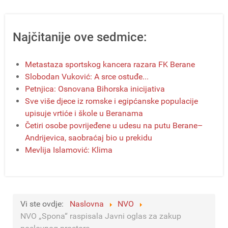
Najčitanije ove sedmice:
Metastaza sportskog kancera razara FK Berane
Slobodan Vuković: A srce ostuđe...
Petnjica: Osnovana Bihorska inicijativa
Sve više djece iz romske i egipćanske populacije
upisuje vrtiće i škole u Beranama
Četiri osobe povrijeđene u udesu na putu Berane–
Andrijevica, saobraćaj bio u prekidu
Mevlija Islamović: Klima
Vi ste ovdje:
Naslovna
NVO
NVO „Spona“ raspisala Javni oglas za zakup