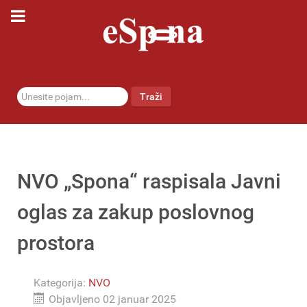
traži...
Traži
NVO „Spona“ raspisala Javni
oglas za zakup poslovnog
prostora
Kategorija:
NVO
Objavljeno 02 januar 2025