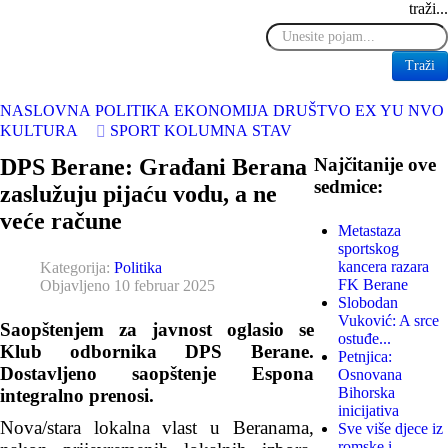
traži...
Traži
NASLOVNA
POLITIKA
EKONOMIJA
DRUŠTVO
EX YU
NVO
KULTURA
SPORT
KOLUMNA
STAV
DPS Berane: Građani Berana
Najčitanije ove
sedmice:
zaslužuju pijaću vodu, a ne
veće račune
Metastaza
sportskog
kancera razara
Kategorija:
Politika
FK Berane
Objavljeno 10 februar 2025
Slobodan
Vuković: A srce
Saopštenjem za javnost oglasio se
ostuđe...
Klub odbornika DPS Berane.
Petnjica:
Dostavljeno saopštenje Espona
Osnovana
Bihorska
integralno prenosi.
inicijativa
Nova/stara lokalna vlast u Beranama,
Sve više djece iz
romske i