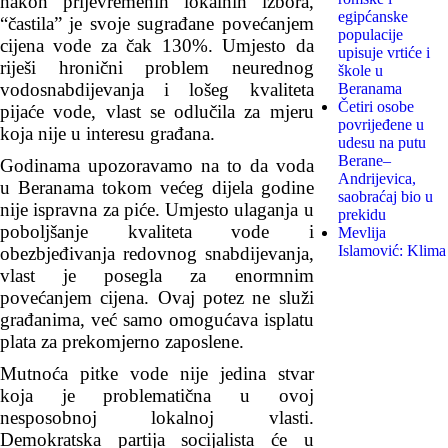
nakon prijevremenih lokalnih izbora,
egipćanske
“častila” je svoje sugrađane povećanjem
populacije
cijena vode za čak 130%. Umjesto da
upisuje vrtiće i
riješi hronični problem neurednog
škole u
vodosnabdijevanja i lošeg kvaliteta
Beranama
Četiri osobe
pijaće vode, vlast se odlučila za mjeru
povrijeđene u
koja nije u interesu građana.
udesu na putu
Berane–
Godinama upozoravamo na to da voda
Andrijevica,
u Beranama tokom većeg dijela godine
saobraćaj bio u
nije ispravna za piće. Umjesto ulaganja u
prekidu
poboljšanje kvaliteta vode i
Mevlija
Islamović: Klima
obezbjeđivanja redovnog snabdijevanja,
vlast je posegla za enormnim
povećanjem cijena. Ovaj potez ne služi
građanima, već samo omogućava isplatu
plata za prekomjerno zaposlene.
Mutnoća pitke vode nije jedina stvar
koja je problematična u ovoj
nesposobnoj lokalnoj vlasti.
Demokratska partija socijalista će u