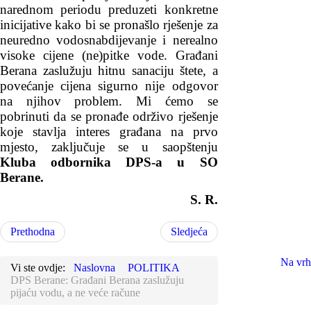
narednom periodu preduzeti konkretne
inicijative kako bi se pronašlo rješenje za
neuredno vodosnabdijevanje i nerealno
visoke cijene (ne)pitke vode. Građani
Berana zaslužuju hitnu sanaciju štete, a
povećanje cijena sigurno nije odgovor
na njihov problem. Mi ćemo se
pobrinuti da se pronađe održivo rješenje
koje stavlja interes građana na prvo
mjesto, zaključuje se u saopštenju
Kluba odbornika DPS-a u SO
Berane.
S. R.
Prethodna
Sledjeća
Na vrh
Vi ste ovdje:
Naslovna
POLITIKA
DPS Berane: Građani Berana zaslužuju
pijaću vodu, a ne veće račune