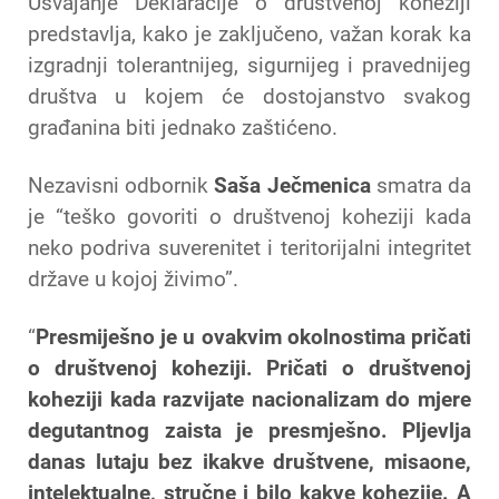
Usvajanje Deklaracije o društvenoj koheziji
predstavlja, kako je zaključeno, važan korak ka
izgradnji tolerantnijeg, sigurnijeg i pravednijeg
društva u kojem će dostojanstvo svakog
građanina biti jednako zaštićeno.
Nezavisni odbornik
Saša Ječmenica
smatra da
je “teško govoriti o društvenoj koheziji kada
neko podriva suverenitet i teritorijalni integritet
države u kojoj živimo”.
“
Presmiješno je u ovakvim okolnostima pričati
o društvenoj koheziji. Pričati o društvenoj
koheziji kada razvijate nacionalizam do mjere
degutantnog zaista je presmješno. Pljevlja
danas lutaju bez ikakve društvene, misaone,
intelektualne, stručne i bilo kakve kohezije. A