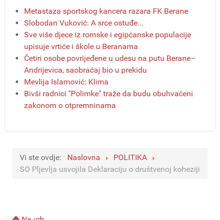
Metastaza sportskog kancera razara FK Berane
Slobodan Vuković: A srce ostuđe...
Sve više djece iz romske i egipćanske populacije
upisuje vrtiće i škole u Beranama
Četiri osobe povrijeđene u udesu na putu Berane–
Andrijevica, saobraćaj bio u prekidu
Mevlija Islamović: Klima
Bivši radnici "Polimke" traže da budu obuhvaćeni
zakonom o otpremninama
Vi ste ovdje:
Naslovna
POLITIKA
SO Pljevlja usvojila Deklaraciju o društvenoj koheziji
Na vrh