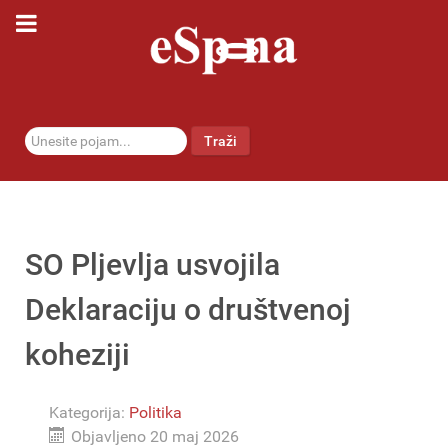
traži...
Traži
SO Pljevlja usvojila
Deklaraciju o društvenoj
koheziji
Kategorija:
Politika
Objavljeno 20 maj 2026