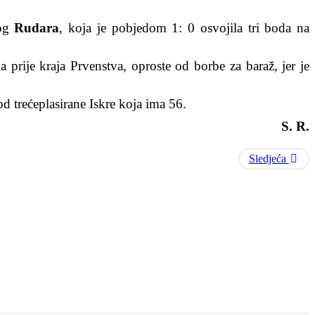
kog
Rudara
, koja je pobjedom 1: 0 osvojila tri boda na
la prije kraja Prvenstva, oproste od borbe za baraž, jer je
d trećeplasirane Iskre koja ima 56.
S. R.
Sledjeća