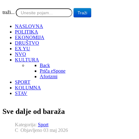
traži...
Traži
NASLOVNA
POLITIKA
EKONOMIJA
DRUŠTVO
EX YU
NVO
KULTURA
Back
Priča eSpone
Aforizmi
SPORT
KOLUMNA
STAV
Sve dalje od baraža
Kategorija:
Sport
Objavljeno 03 maj 2026