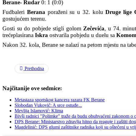
Berane- Rudar
0: 1 (0:0)
Fudbaleri
Berana
poraženi su u 32. kolu
Druge lige
gostujućem terenu.
Gosti su do pobjede stigli golom
Zečevića
, u 74. minut
trećeplasirana
Iskra
ostvarila pobjedu u duelu sa
Komo
Nakon 32. kola, Berane se nalazi na petom mjestu na tabel
Prethodna
Najčitanije ove sedmice:
Metastaza sportskog kancera razara FK Berane
Slobodan Vuković: A srce ostuđe...
Mevlija Islamović: Klima
Bivši radnici "Polimke" traže da budu obuhvaćeni zakonom o
DPS Berane: Ministarstvo zdravlja hitno da reaguje i zaštiti d
Magdelinić: DPS glumi zaštitnike radnika koji su oštećeni u vri