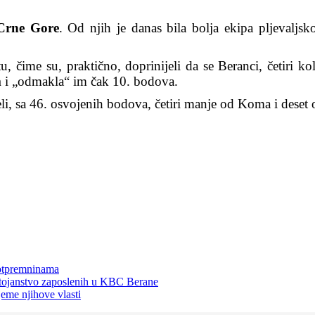
 Crne Gore
. Od njih je danas bila bolja ekipa pljevaljs
u, čime su, praktično, doprinijeli da se Beranci, četiri ko
m
i „odmakla“ im čak 10. bodova.
i, sa 46. osvojenih bodova, četiri manje od Koma i deset o
 otpremninama
ostojanstvo zaposlenih u KBC Berane
jeme njihove vlasti