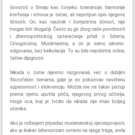
Govoroti o Smaju kao čovjeku tolerancije, harmonije
konfesija i etnosa je tačan, ali nepotpun opis njegove
ličnosti. On, kao naučnik i kompletna ličnost, nije
mogao biti drugačiji. Često su ga zbog naše površnosti
i dnevnopolitickog opterećenja pitali o Srbima,
Crnogorcima, Muslimanima, a on je samo iskreno
odgovarao, bez kalkulacija. To su bile nepobitne istine,
tačne dijagnoze.
Nikada o tome nijesmo razgovarali, vec o dubljim
filozofskim temama, gdje je on pokazivao neviđenu
superiornost i elokvenciju. Možda me na takav pistup
prema njemu uputila priča, njegovog prvog učitelja,
moga oca, koji je tvrdio da nikada nije imao boljeg
učenika.
Ako je rođenjem pripadao muslimanskoj vjeroispovjesti,
ako je ikakav biheviorizam ostavio na njega traga, onda