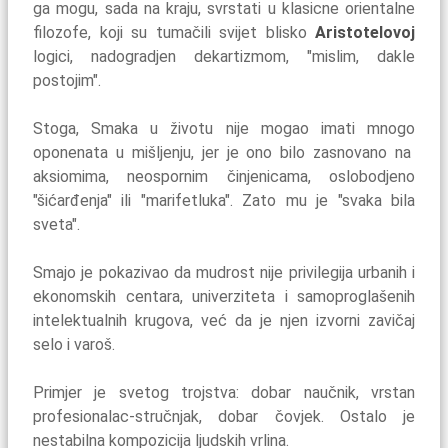
ga mogu, sada na kraju, svrstati u klasicne orientalne
filozofe, koji su tumačili svijet blisko
Aristotelovoj
logici, nadogradjen dekartizmom, "mislim, dakle
postojim".
Stoga, Smaka u životu nije mogao imati mnogo
oponenata u mišljenju, jer je ono bilo zasnovano na
aksiomima, neospornim činjenicama, oslobodjeno
"šićarđenja" ili "marifetluka". Zato mu je "svaka bila
sveta".
Smajo je pokazivao da mudrost nije privilegija urbanih i
ekonomskih centara, univerziteta i samoproglašenih
intelektualnih krugova, već da je njen izvorni zavičaj
selo i varoš.
Primjer je svetog trojstva: dobar naučnik, vrstan
profesionalac-stručnjak, dobar čovjek. Ostalo je
nestabilna kompozicija ljudskih vrlina.