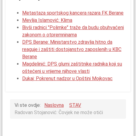
Metastaza sportskog kancera razara FK Berane
Mevlija Islamović: Klima
Bivši radnici "Polimke" traže da budu obuhvaćeni
zakonom o otpremninama
DPS Berane: Ministarstvo zdravlja hitno da
reaguje i zaštiti dostojanstvo zaposlenih u KBC
Berane
Magdelinić: DPS glumi zaštitnike radnika koji su
oštećeni u vrijeme njihove vlasti
Dukaj: Pokrenut nadzor u Opštini Mojkovac
Vi ste ovdje:
Naslovna
STAV
Radovan Stojanović: Čovjek ne može otići