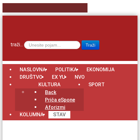
traži...
Traži
NASLOVNA
POLITIKA
EKONOMIJA
DRUŠTVO
EX YU
NVO
KULTURA
SPORT
Back
Priča eSpone
Aforizmi
KOLUMNA
STAV