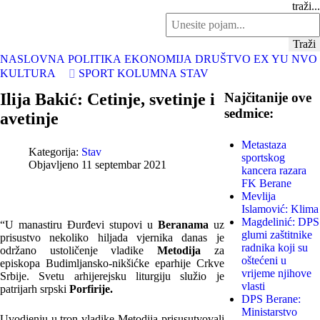
traži...
Traži
NASLOVNA
POLITIKA
EKONOMIJA
DRUŠTVO
EX YU
NVO
KULTURA
SPORT
KOLUMNA
STAV
Ilija Bakić: Cetinje, svetinje i
Najčitanije ove
sedmice:
avetinje
Metastaza
Kategorija:
Stav
sportskog
Objavljeno 11 septembar 2021
kancera razara
FK Berane
Mevlija
Islamović: Klima
Magdelinić: DPS
“U manastiru Đurđevi stupovi u
Beranama
uz
glumi zaštitnike
prisustvo nekoliko hiljada vjernika danas je
radnika koji su
održano ustoličenje vladike
Metodija
za
oštećeni u
episkopa Budimljansko-nikšićke eparhije Crkve
vrijeme njihove
Srbije. Svetu arhijerejsku liturgiju služio je
vlasti
patrijarh srpski
Porfirije.
DPS Berane:
Ministarstvo
Uvodjenju u tron vladike Metodija prisusutvovali