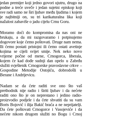
jedan premijer koji jedno govori ujutru, drugo na
podne a treće uveče i jedan sujetni episkop koji
sve radi samo ne širi ljubav među ljudima i kojem
je najbitniji on, su tri karikaturalna lika koji
nažalost zabaviše o jadu cijelu Crnu Goru.
Moramo doći do kompromisa da nas oni ne
brukaju, a da mi razgovaramo i potpisujemo
dogovore koje ćemo poštovati. Druge nam nema.
Ili ćemo postati pristojni ili ćemo ostati avetinje
kojima se cijeli svijet smije. Nek neko novo
vrijeme počne od mene, Crnogorca, liberala,
kojem će kad dođe sudnji dan opelo u Zabrđu
služiti svještenik Crnogorske pravoslavne crkve –
Gospodine Metodije Ostojiću, dobrodošli u
Berane i Andrijevicu.
Nadam se da ćete raditi sve ono što vaš
prethodnik nije radio i širiti ljubav i da nećete
raditi ono što je on neprestano i jedino radio-
proizvodio podjele i da ćete shvatiti da su vam
Boris Bojović i ilija Bakić braća a ne neprijatelji.
Da ćete poštovati Crnogorce i Vasojeviće i da
nećete nikom drugom služiti no Bogu i Crnoj