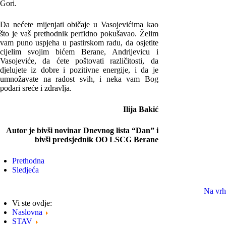
Gori.
Da nećete mijenjati običaje u Vasojevićima kao
što je vaš prethodnik perfidno pokušavao. Želim
vam puno uspjeha u pastirskom radu, da osjetite
cijelim svojim bićem Berane, Andrijevicu i
Vasojeviće, da ćete poštovati različitosti, da
djelujete iz dobre i pozitivne energije, i da je
umnožavate na radost svih, i neka vam Bog
podari sreće i zdravlja.
Ilija Bakić
Autor je bivši novinar Dnevnog lista “Dan” i
bivši predsjednik OO LSCG Berane
Prethodna
Sledjeća
Na vrh
Vi ste ovdje:
Naslovna
STAV