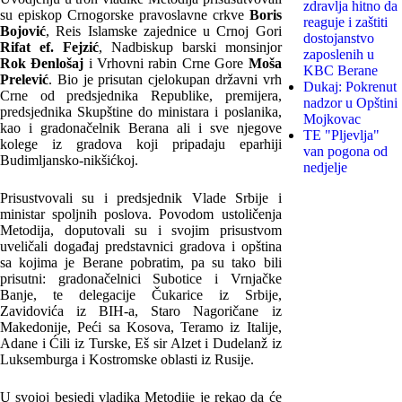
zdravlja hitno da
su episkop Crnogorske pravoslavne crkve
Boris
reaguje i zaštiti
Bojović
, Reis Islamske zajednice u Crnoj Gori
dostojanstvo
Rifat ef. Fejzić
, Nadbiskup barski monsinjor
zaposlenih u
Rok Đenlošaj
i Vrhovni rabin Crne Gore
Moša
KBC Berane
Prelević
. Bio je prisutan cjelokupan državni vrh
Dukaj: Pokrenut
Crne od predsjednika Republike, premijera,
nadzor u Opštini
predsjednika Skupštine do ministara i poslanika,
Mojkovac
kao i gradonačelnik Berana ali i sve njegove
TE "Pljevlja"
kolege iz gradova koji pripadaju eparhiji
van pogona od
Budimljansko-nikšićkoj.
nedjelje
Prisustvovali su i predsjednik Vlade Srbije i
ministar spoljnih poslova. Povodom ustoličenja
Metodija, doputovali su i svojim prisustvom
uveličali događaj predstavnici gradova i opština
sa kojima je Berane pobratim, pa su tako bili
prisutni: gradonačelnici Subotice i Vrnjačke
Banje, te delegacije Čukarice iz Srbije,
Zavidovića iz BIH-a, Staro Nagoričane iz
Makedonije, Peći sa Kosova, Teramo iz Italije,
Adane i Ćili iz Turske, Eš sir Alzet i Dudelanž iz
Luksemburga i Kostromske oblasti iz Rusije.
U svojoj besjedi vladika Metodije je rekao da će