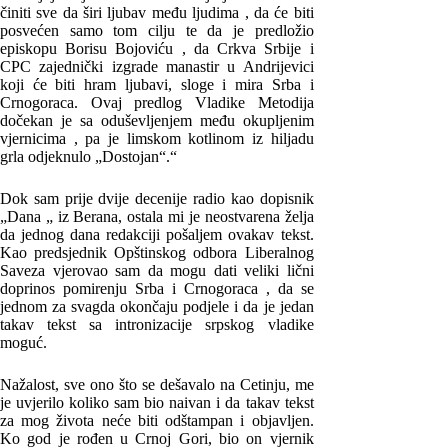
činiti sve da širi ljubav među ljudima , da će biti
posvećen samo tom cilju te da je predložio
episkopu Borisu Bojoviću , da Crkva Srbije i
CPC zajednički izgrade manastir u Andrijevici
koji će biti hram ljubavi, sloge i mira Srba i
Crnogoraca. Ovaj predlog Vladike Metodija
dočekan je sa oduševljenjem među okupljenim
vjernicima , pa je limskom kotlinom iz hiljadu
grla odjeknulo „Dostojan“.“
Dok sam prije dvije decenije radio kao dopisnik
„Dana „ iz Berana, ostala mi je neostvarena želja
da jednog dana redakciji pošaljem ovakav tekst.
Kao predsjednik Opštinskog odbora Liberalnog
Saveza vjerovao sam da mogu dati veliki lični
doprinos pomirenju Srba i Crnogoraca , da se
jednom za svagda okončaju podjele i da je jedan
takav tekst sa intronizacije srpskog vladike
moguć.
Nažalost, sve ono što se dešavalo na Cetinju, me
je uvjerilo koliko sam bio naivan i da takav tekst
za mog života neće biti odštampan i objavljen.
Ko god je rođen u Crnoj Gori, bio on vjernik