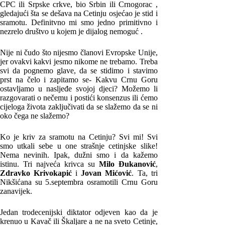
CPC ili Srpske crkve, bio Srbin ili Crnogorac ,
gledajući šta se dešava na Cetinju osjećao je stid i
sramotu. Definitvno mi smo jedno primitivno i
nezrelo društvo u kojem je dijalog nemoguć .
Nije ni čudo što nijesmo članovi Evropske Unije,
jer ovakvi kakvi jesmo nikome ne trebamo. Treba
svi da pognemo glave, da se stidimo i stavimo
prst na čelo i zapitamo se- Kakvu Crnu Goru
ostavljamo u nasljeđe svojoj djeci? Možemo li
razgovarati o nečemu i postići konsenzus ili ćemo
cijeloga života zaključivati da se slažemo da se ni
oko čega ne slažemo?
Ko je kriv za sramotu na Cetinju? Svi mi! Svi
smo utkali sebe u one strašnje cetinjske slike!
Nema nevinih. Ipak, dužni smo i da kažemo
istinu. Tri najveća krivca su
Milo Đukanović
,
Zdravko Krivokapić
i
Jovan Mićović
. Ta, tri
Nikšićana su 5.septembra osramotili Crnu Goru
zanavijek.
Jedan trodecenijski diktator odjeven kao da je
krenuo u Kavač ili Škaljare a ne na sveto Cetinje,