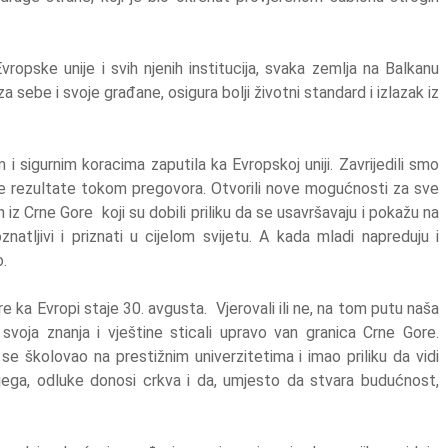
opske unije i svih njenih institucija, svaka zemlja na Balkanu
za sebe i svoje građane, osigura bolji životni standard i izlazak iz
m i sigurnim koracima zaputila ka Evropskoj uniji. Zavrijedili smo
ajne rezultate tokom pregovora. Otvorili nove mogućnosti za sve
 iz Crne Gore koji su dobili priliku da se usavršavaju i pokažu na
atljivi i priznati u cijelom svijetu. A kada mladi napreduju i
o.
e ka Evropi staje 30. avgusta. Vjerovali ili ne, na tom putu naša
u svoja znanja i vještine sticali upravo van granica Crne Gore.
e školovao na prestižnim univerzitetima i imao priliku da vidi
njega, odluke donosi crkva i da, umjesto da stvara budućnost,