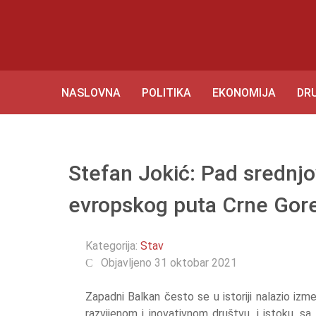
NASLOVNA
POLITIKA
EKONOMIJA
DR
Stefan Jokić: Pad srednj
evropskog puta Crne Gor
Kategorija:
Stav
Objavljeno 31 oktobar 2021
Zapadni Balkan često se u istoriji nalazio izm
razvijenom i inovativnom društvu, i istoku, sa