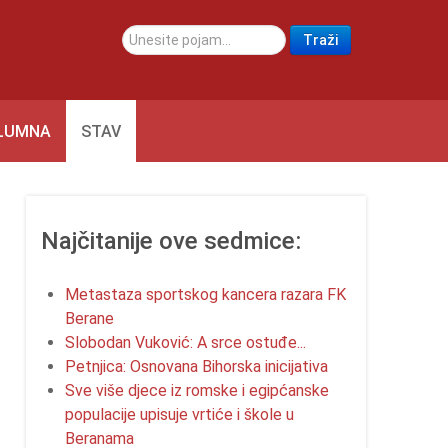
traži...
Traži
LUMNA
STAV
Najčitanije ove sedmice:
Metastaza sportskog kancera razara FK
Berane
Slobodan Vuković: A srce ostuđe...
Petnjica: Osnovana Bihorska inicijativa
Sve više djece iz romske i egipćanske
populacije upisuje vrtiće i škole u
Beranama