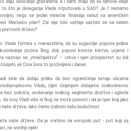
ko daju obećanja građanima, a i sami znaju da su njihove ideje
jest to što je delegacija Vlade otputovala u SAD? Je l' nemamo
ovoljno, nego se jedan ministar finansija nalazi sa američkim
eni Maršalov plan? Zar nije bilo važnije sastati se sa nekim
pretvorili državu?
vi Vlada formira u manastirima, da su sugestije popova jedine
cionisanje poziva Bog, dok popovi koriste kletve, ucjene i
a nazivao se „mračnjaštvo“ – crkva i njen prosperitet su bili
rijom, ali Crna Gora to proživljava i danas.
ladi žele da dobiju priliku da bez ograničenja šetaju ulicama
rednjovjekovnu Vladu, čijim činjenjem dobijamo svakodnevno
nja bez pokrića, urušavanje svakog segmenta društva i ugleda
no, da ovoj Vladi više ni Bog ne može pomoći i da je njen kraj jako
ji naše države, lako ćemo izabrati našu budućnost.
ta naše države. Da je vratimo na evropski put - put koji joj
t, ne srednji vijek!