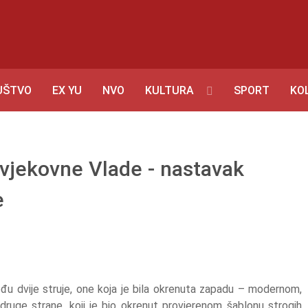
UŠTVO
EX YU
NVO
KULTURA
SPORT
KO
ovjekovne Vlade - nastavak
e
eđu dvije struje, one koja je bila okrenuta zapadu – modernom,
 druge strane, koji je bio okrenut provjerenom šablonu strogih