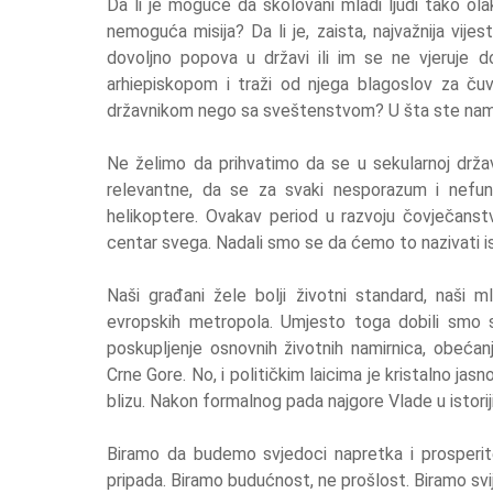
Da li je moguće da školovani mladi ljudi tako ola
nemoguća misija? Da li je, zaista, najvažnija vi
dovoljno popova u državi ili im se ne vjeruje d
arhiepiskopom i traži od njega blagoslov za čuv
državnikom nego sa sveštenstvom? U šta ste nam 
Ne želimo da prihvatimo da se u sekularnoj drža
relevantne, da se za svaki nesporazum i nefunk
helikoptere. Ovakav period u razvoju čovječanstv
centar svega. Nadali smo se da ćemo to nazivati isto
Naši građani žele bolji životni standard, naši m
evropskih metropola. Umjesto toga dobili smo s
poskupljenje osnovnih životnih namirnica, obeća
Crne Gore. No, i političkim laicima je kristalno jas
blizu. Nakon formalnog pada najgore Vlade u istori
Biramo da budemo svjedoci napretka i prosperite
pripada. Biramo budućnost, ne prošlost. Biramo svije