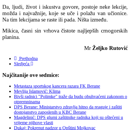
Da, ljudi, život i iskustva govore, postoje neke lekcije,
možda i najvažnije, koje se uče i polažu van učionice.
Na tim lekcijama se raste ili pada. Ništa između.
Mikica, časni sin vrhova čistote najljepših crnogorskih
planina.
Mr
Željko Rutović
Prethodna
Sledjeća
Najčitanije ove sedmice:
Metastaza sportskog kancera razara FK Berane
Mevlija Islamović: Klima
Bivši radnici "Polimke" traže da budu obuhvaćeni zakonom o
otpremninama
DPS Berane: Ministarstvo zdravlja hitno da reaguje i zaštiti
dostojanstvo zaposlenih u KBC Berane
Magdelinić: DPS glumi zaštitnike radnika koji su oštećeni u
vrijeme njihove vlasti
Dukaj: Pokrenut nadzor u Opštini Mojkovac