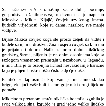
Sa inače sve više siromašnije scene duha, boemije,
gospodstva, džentlmenstva, nedavno nas je napustio
Miroslav - Mikica Kljajić, čovjek uzvišenog imena
ljudskih vrijednosti, koje su danas, nažalost, sve manje
vidljive.
Bijaše Mikica čovjek koga ste prosto željeli da vidite i
budete sa njim u društvu. Zna i osjeća čovjek sa kim mu
je prijatno i dobro. Nalik zlatnom dobu nikšićkog
gradskog šarma, plijenio je on onim osobinama koje sa
razlogom vremenom prerastaju u nezaborav, u legendu,
u mit. Bila je to osebujna ličnost nesvakidašnje harizme
koja je plijenila iskrenošću čistote dječje duše.
Pamtiće se taj osmjeh koji vam je melemno skidao
brige, vidajući vaše boli i tamo gdje neki drugi lijek ne
pomaže.
Mikicinom preranom smrću nikšićka boemija izgubila je
svog velikog sina, izgubio je grad jedno veliko ljudsko