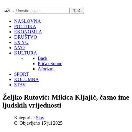
traži...
Traži
NASLOVNA
POLITIKA
EKONOMIJA
DRUŠTVO
EX YU
NVO
KULTURA
Back
Priča eSpone
Aforizmi
SPORT
KOLUMNA
STAV
Željko Rutović: Mikica Kljajić, časno ime
ljudskih vrijednosti
Kategorija:
Stav
Objavljeno 15 jul 2025