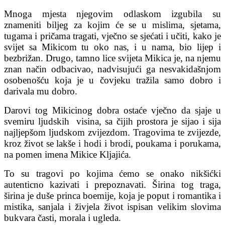
Mnoga mjesta njegovim odlaskom izgubila su
znameniti biljeg za kojim će se u mislima, sjetama,
tugama i pričama tragati, vječno se sjećati i učiti, kako je
svijet sa Mikicom tu oko nas, i u nama, bio lijep i
bezbrižan. Drugo, tamno lice svijeta Mikica je, na njemu
znan način odbacivao, nadvisujući ga nesvakidašnjom
osobenošću koja je u čovjeku tražila samo dobro i
darivala mu dobro.
Darovi tog Mikicinog dobra ostaće vječno da sjaje u
svemiru ljudskih visina, sa čijih prostora je sijao i sija
najljepšom ljudskom zvijezdom. Tragovima te zvijezde,
kroz život se lakše i hodi i brodi, poukama i porukama,
na pomen imena Mikice Kljajića.
To su tragovi po kojima ćemo se onako nikšićki
autenticno kazivati i prepoznavati. Širina tog traga,
širina je duše princa boemije, koja je poput i romantika i
mistika, sanjala i živjela život ispisan velikim slovima
bukvara časti, morala i ugleda.