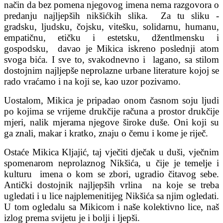
način da bez pomena njegovog imena nema razgovora o
predanju najljepših nikšićkih slika. Za tu sliku -
gradsku, ljudsku, čojsku, vitešku, solidarnu, humanu,
empatičnu, etičku i estetsku, džentlmensku i
gospodsku, davao je Mikica iskreno poslednji atom
svoga bića. I sve to, svakodnevno i lagano, sa stilom
dostojnim najljepše neprolazne urbane literature kojoj se
rado vraćamo i na koji se, kao uzor pozivamo.
Uostalom, Mikica je pripadao onom časnom soju ljudi
po kojima se vrijeme drukčije računa a prostor drukčije
mjeri, nalik mjerama njegove široke duše. Oni koji su
ga znali, makar i kratko, znaju o čemu i kome je riječ.
Ostaće Mikica Kljajić, taj vječiti dječak u duši, vječnim
spomenarom neprolaznog Nikšića, u čije je temelje i
kulturu imena o kom se zbori, ugradio čitavog sebe.
Antički dostojnik najljepših vrlina na koje se treba
ugledati i u lice najplemenitijeg Nikšića sa njim ogledati.
U tom ogledalu sa Mikicom i naše kolektivno lice, naš
izlog prema svijetu je i bolji i ljepši.