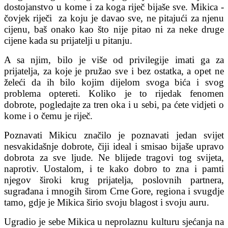
dostojanstvo u kome i za koga riječ bijaše sve. Mikica -
čovjek riječi za koju je davao sve, ne pitajući za njenu
cijenu, baš onako kao što nije pitao ni za neke druge
cijene kada su prijatelji u pitanju.
A sa njim, bilo je više od privilegije imati ga za
prijatelja, za koje je pružao sve i bez ostatka, a opet ne
želeći da ih bilo kojim dijelom svoga bića i svog
problema optereti. Koliko je to rijedak fenomen
dobrote, pogledajte za tren oka i u sebi, pa ćete vidjeti o
kome i o čemu je riječ.
Poznavati Mikicu značilo je poznavati jedan svijet
nesvakidašnje dobrote, čiji ideal i smisao bijaše upravo
dobrota za sve ljude. Ne blijede tragovi tog svijeta,
naprotiv. Uostalom, i te kako dobro to zna i pamti
njegov široki krug prijatelja, poslovnih partnera,
sugrađana i mnogih širom Crne Gore, regiona i svugdje
tamo, gdje je Mikica širio svoju blagost i svoju auru.
Ugradio je sebe Mikica u neprolaznu kulturu sjećanja na