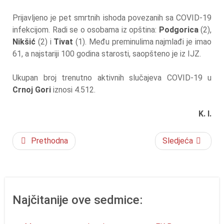
Prijavljeno je pet smrtnih ishoda povezanih sa COVID-19
infekcijom. Radi se o osobama iz opština:
Podgorica
(2),
Nikšić
(2) i
Tivat
(1). Među preminulima najmlađi je imao
61, a najstariji 100 godina starosti, saopšteno je iz IJZ.
Ukupan broj trenutno aktivnih slučajeva COVID-19 u
Crnoj Gori
iznosi 4.512.
K. I.
Prethodna
Sledjeća
Najčitanije ove sedmice: