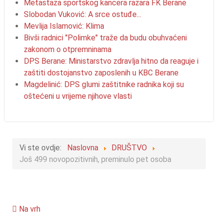
Metastaza sportskog kancera razara FK Berane
Slobodan Vuković: A srce ostuđe...
Mevlija Islamović: Klima
Bivši radnici "Polimke" traže da budu obuhvaćeni
zakonom o otpremninama
DPS Berane: Ministarstvo zdravlja hitno da reaguje i
zaštiti dostojanstvo zaposlenih u KBC Berane
Magdelinić: DPS glumi zaštitnike radnika koji su
oštećeni u vrijeme njihove vlasti
Vi ste ovdje:
Naslovna
DRUŠTVO
Još 499 novopozitivnih, preminulo pet osoba
Na vrh