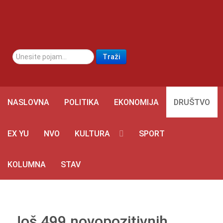
traži...
Traži
NASLOVNA
POLITIKA
EKONOMIJA
DRUŠTVO
EX YU
NVO
KULTURA
SPORT
KOLUMNA
STAV
Još 499 novopozitivnih,