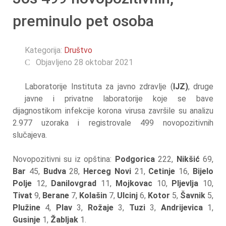
preminulo pet osoba
Kategorija:
Društvo
Objavljeno 28 oktobar 2021
Laboratorije Instituta za javno zdravlje (
IJZ)
, druge
javne i privatne laboratorije koje se bave
dijagnostikom infekcije korona virusa završile su analizu
2.977 uzoraka i registrovale 499 novopozitivnih
slučajeva.
Novopozitivni su iz opština:
Podgorica
222,
Nikšić
69,
Bar
45,
Budva
28,
Herceg Novi
21,
Cetinje
16,
Bijelo
Polje
12,
Danilovgrad
11,
Mojkovac
10,
Pljevlja
10,
Tivat
9,
Berane
7,
Kolašin
7,
Ulcinj
6,
Kotor
5,
Šavnik
5,
Plužine
4,
Plav
3,
Rožaje
3,
Tuzi
3,
Andrijevica
1,
Gusinje
1,
Žabljak
1.