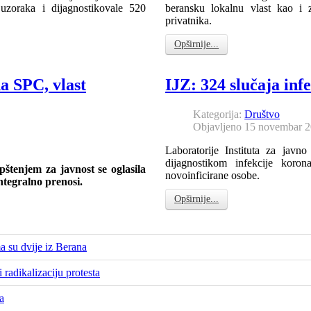
 uzoraka i dijagnostikovale 520
beransku lokalnu vlast kao i 
privatnika.
Opširnije...
a SPC, vlast
IJZ: 324 slučaja inf
Kategorija:
Društvo
Objavljeno 15 novembar 
Laboratorije Instituta za javno
dijagnostikom infekcije koron
štenjem za javnost se oglasila
novoinficirane osobe.
ntegralno prenosi.
Opširnije...
 su dvije iz Berana
 radikalizaciju protesta
a