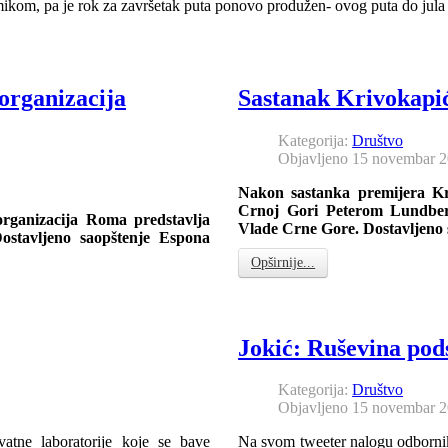
ikom, pa je rok za završetak puta ponovo produžen- ovog puta do jula
organizacija
Sastanak Krivokapi
Kategorija:
Društvo
Objavljeno 15 novembar 
Nakon sastanka premijera Kr
Crnoj Gori Peterom Lundberg
rganizacija Roma predstavlja
Vlade Crne Gore. Dostavljeno 
ostavljeno saopštenje Espona
Opširnije...
Jokić: Ruševina pod
Kategorija:
Društvo
Objavljeno 15 novembar 
vatne laboratorije koje se bave
Na svom tweeter nalogu odborn