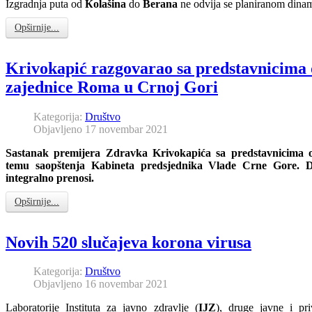
Izgradnja puta od
Кolašina
do
Berana
ne odvija se planiranom dinam
Opširnije...
Krivokapić razgovarao sa predstavnicima 
zajednice Roma u Crnoj Gori
Kategorija:
Društvo
Objavljeno 17 novembar 2021
Sastanak premijera Zdravka Krivokapića sa predstavnicima o
temu saopštenja Kabineta predsjednika Vlade Crne Gore. D
integralno prenosi.
Opširnije...
Novih 520 slučajeva korona virusa
Kategorija:
Društvo
Objavljeno 16 novembar 2021
Laboratorije Instituta za javno zdravlje (
IJZ
), druge javne i pri