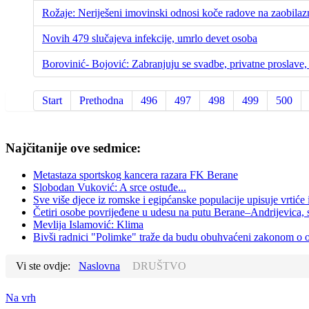
Rožaje: Neriješeni imovinski odnosi koče radove na zaobilaz
Novih 479 slučajeva infekcije, umrlo devet osoba
Borovinić- Bojović: Zabranjuju se svadbe, privatne proslav
Start
Prethodna
496
497
498
499
500
Najčitanije ove sedmice:
Metastaza sportskog kancera razara FK Berane
Slobodan Vuković: A srce ostuđe...
Sve više djece iz romske i egipćanske populacije upisuje vrtiće
Četiri osobe povrijeđene u udesu na putu Berane–Andrijevica, 
Mevlija Islamović: Klima
Bivši radnici "Polimke" traže da budu obuhvaćeni zakonom o
Vi ste ovdje:
Naslovna
DRUŠTVO
Na vrh