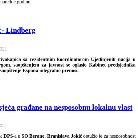
 naredne godine.
ć- Lindberg
2021
ivokapića sa rezidentnim koordinatorom Ujedinjenih nacija u
om, saopštenjem za javnost se oglasio Kabinet predsjednika
saopštenje Espona integralno prenosi.
sjeća građane na nesposobnu lokalnu vlast
2021
ik
DPS
-a u
SO Berane, Branislava Jokić
optužio je za nesposobnost