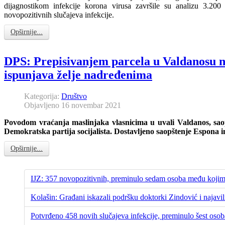
dijagnostikom infekcije korona virusa završile su analizu 3.200
novopozitivnih slučajeva infekcije.
Opširnije...
DPS: Prepisivanjem parcela u Valdanosu n
ispunjava želje nadređenima
Kategorija:
Društvo
Objavljeno 16 novembar 2021
Povodom vraćanja maslinjaka vlasnicima u uvali Valdanos, saop
Demokratska partija socijalista. Dostavljeno saopštenje Espona i
Opširnije...
IJZ: 357 novopozitivnih, preminulo sedam osoba među kojima
Kolašin: Građani iskazali podršku doktorki Zindović i najavili
Potvrđeno 458 novih slučajeva infekcije, preminulo šest osob