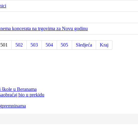
nici
e, nema koncerata na trgovima za Novu godinu
501
502
503
504
505
Sledjeća
Kraj
 i škole u Beranama
saobraćaj bio u prekidu
 otpremninama