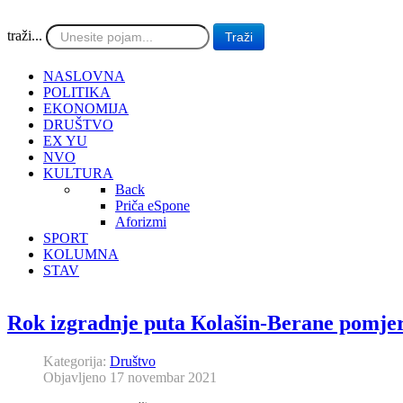
traži...
Traži
NASLOVNA
POLITIKA
EKONOMIJA
DRUŠTVO
EX YU
NVO
KULTURA
Back
Priča eSpone
Aforizmi
SPORT
KOLUMNA
STAV
Rok izgradnje puta Кolašin-Berane pomjer
Kategorija:
Društvo
Objavljeno 17 novembar 2021