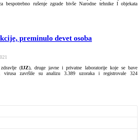
za bespotrebno rušenje zgrade bivše Narodne tehnike I objekata
ekcije, preminulo devet osoba
2021
 zdravlje (
IJZ
), druge javne i privatne laboratorije koje se bave
a virusa završile su analizu 3.389 uzoraka i registrovale 324