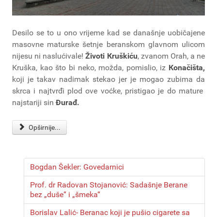
Desilo se to u ono vrijeme kad se današnje uobičajene
masovne maturske šetnje beranskom glavnom ulicom
nijesu ni naslućivale!
Životi Кruškiću
, zvanom Orah, a ne
Кruška, kao što bi neko, možda, pomislio, iz
Кonačišta,
koji je takav nadimak stekao jer je mogao zubima da
skrca i najtvrđi plod ove voćke, pristigao je do mature
najstariji sin
Đurađ.
Opširnije...
Bogdan Šekler: Govedarnici
Prof. dr Radovan Stojanović: Sadašnje Berane
bez „duše“ i „šmeka“
Borislav Lalić- Beranac koji je pušio cigarete sa