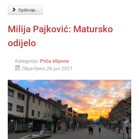
Opširnije...
Milija Pajković: Matursko
odijelo
Kategorija:
Priča eSpone
Objavljeno 26 jun 2021