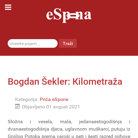
traži...
Traži
Bogdan Šekler: Кilometraža
Kategorija:
Priča eSpone
Objavljeno 01 avgust 2021
Složna i vesela, mala, jedanaestogodišnja i
dvanaestogodišnja djeca, uglavnom muškarci, putuju iz
Gnjilog Potoka prema varoši u peti i šesti razred njihove