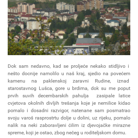
Dok sam nedavno, kad se proljeće nekako stidljivo i
nešto docnije namolilo u naš kraj, sjedio na povećem
kamenu na paklenskoj zaravni Rudine, iznad
starostavnog Lušca, gore u brdima, dok su me poput
prvih suvih decembarskih pahulja zasipale latice
cvjetova okolnih divljih trešanja koje je nemilice kidao
pomalo i dosadni razvigor, natenane sam posmatrao
svoju varoš rasprostrtu dolje u dolini, uz rijeku, pomalo
nalik na neki zaboravljeni ćilim iz djevojačke mirazne
spreme, koji je ostao, zbog nečeg u roditeljskom domu.