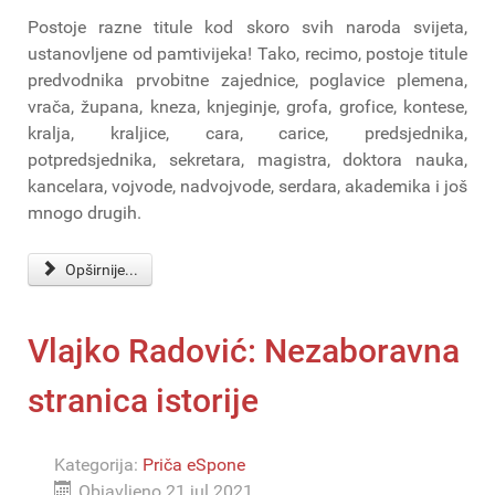
Postoje razne titule kod skoro svih naroda svijeta,
ustanovljene od pamtivijeka! Tako, recimo, postoje titule
predvodnika prvobitne zajednice, poglavice plemena,
vrača, župana, kneza, knjeginje, grofa, grofice, kontese,
kralja, kraljice, cara, carice, predsjednika,
potpredsjednika, sekretara, magistra, doktora nauka,
kancelara, vojvode, nadvojvode, serdara, akademika i još
mnogo drugih.
Opširnije...
Vlajko Radović: Nezaboravna
stranica istorije
Kategorija:
Priča eSpone
Objavljeno 21 jul 2021