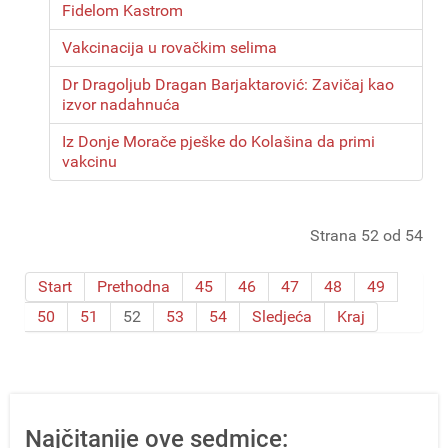
Fidelom Kastrom
Vakcinacija u rovačkim selima
Dr Dragoljub Dragan Barjaktarović: Zavičaj kao
izvor nadahnuća
Iz Donje Morače pješke do Kolašina da primi
vakcinu
Strana 52 od 54
Start
Prethodna
45
46
47
48
49
50
51
52
53
54
Sledjeća
Kraj
Najčitanije ove sedmice: