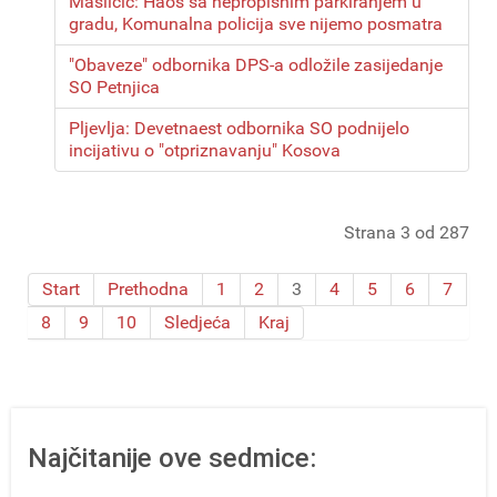
Masličić: Haos sa nepropisnim parkiranjem u
gradu, Komunalna policija sve nijemo posmatra
"Obaveze" odbornika DPS-a odložile zasijedanje
SO Petnjica
Pljevlja: Devetnaest odbornika SO podnijelo
incijativu o "otpriznavanju" Kosova
Strana 3 od 287
Start
Prethodna
1
2
3
4
5
6
7
8
9
10
Sledjeća
Kraj
Najčitanije ove sedmice: