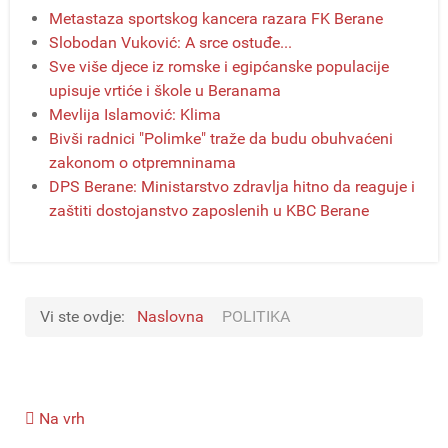
Metastaza sportskog kancera razara FK Berane
Slobodan Vuković: A srce ostuđe...
Sve više djece iz romske i egipćanske populacije
upisuje vrtiće i škole u Beranama
Mevlija Islamović: Klima
Bivši radnici "Polimke" traže da budu obuhvaćeni
zakonom o otpremninama
DPS Berane: Ministarstvo zdravlja hitno da reaguje i
zaštiti dostojanstvo zaposlenih u KBC Berane
Vi ste ovdje:
Naslovna
POLITIKA
Na vrh