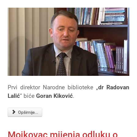
Prvi direktor Narodne biblioteke „
dr Radovan
Lalić
“ biće
Goran Kiković
.
Opširnije...
Mojkovac mijenja odluku o