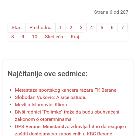
Strana 6 od 287
Start
Prethodna
1
2
3
4
5
6
7
8
9
10
Sledjeća
Kraj
Najčitanije ove sedmice:
Metastaza sportskog kancera razara FK Berane
Slobodan Vuković: A srce ostuđe...
Mevlija Islamović: Klima
Bivši radnici "Polimke" traže da budu obuhvaćeni
zakonom o otpremninama
DPS Berane: Ministarstvo zdravlja hitno da reaguje i
zaštiti dostojanstvo zaposlenih u KBC Berane