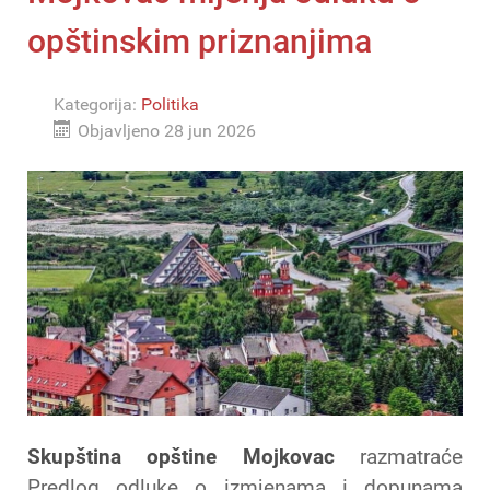
opštinskim priznanjima
Kategorija:
Politika
Objavljeno 28 jun 2026
Skupština opštine Mojkovac
razmatraće
Predlog odluke o izmjenama i dopunama