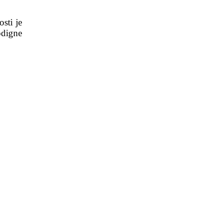
sti je
odigne