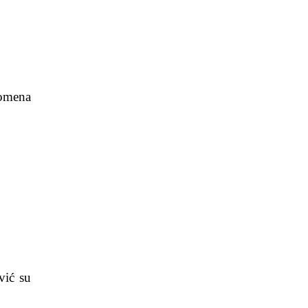
nomena
vić su