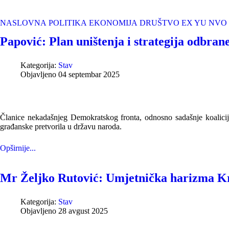
NASLOVNA
POLITIKA
EKONOMIJA
DRUŠTVO
EX YU
NVO
Papović: Plan uništenja i strategija odbra
Kategorija:
Stav
Objavljeno 04 septembar 2025
Članice nekadašnjeg Demokratskog fronta, odnosno sadašnje koalic
građanske pretvorila u državu naroda.
Opširnije...
Mr Željko Rutović: Umjetnička harizma Krst
Kategorija:
Stav
Objavljeno 28 avgust 2025