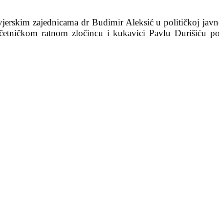
jerskim zajednicama dr Budimir Aleksić u političkoj javno
, četničkom ratnom zločincu i kukavici Pavlu Đurišiću p
.