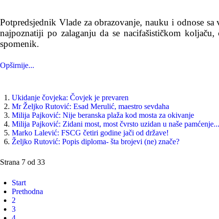
Potpredsjednik Vlade za obrazovanje, nauku i odnose sa v
najpoznatiji po zalaganju da se nacifašističkom koljaču
spomenik.
Opširnije...
Ukidanje čovjeka: Čovjek je prevaren
Mr Željko Rutović: Esad Merulić, maestro sevdaha
Milija Pajković: Nije beranska plaža kod mosta za okivanje
Milija Pajković: Zidani most, most čvrsto uzidan u naše pamćenje..
Marko Lalević: FSCG četiri godine jači od države!
Željko Rutović: Popis diploma- šta brojevi (ne) znače?
Strana 7 od 33
Start
Prethodna
2
3
4