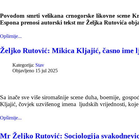
Povodom smrti velikana crnogorske likovne scene Kr
Espona prenosi autorski tekst mr Željka Rutovića obj
Opširnije...
Željko Rutović: Mikica Kljajić, časno ime l
Kategorija:
Stav
Objavljeno 15 jul 2025
Sa inače sve više siromašnije scene duha, boemije, gospo
Kljajić, čovjek uzvišenog imena ljudskih vrijednosti, koje 
Opširnije...
Mr Željko Rutović: Sociologija svakodnevi