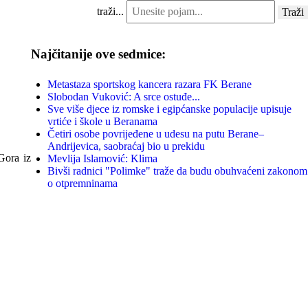
traži...
Traži
Najčitanije ove sedmice:
Metastaza sportskog kancera razara FK Berane
Slobodan Vuković: A srce ostuđe...
Sve više djece iz romske i egipćanske populacije upisuje
vrtiće i škole u Beranama
Četiri osobe povrijeđene u udesu na putu Berane–
Andrijevica, saobraćaj bio u prekidu
Gora iz
Mevlija Islamović: Klima
Bivši radnici "Polimke" traže da budu obuhvaćeni zakonom
o otpremninama