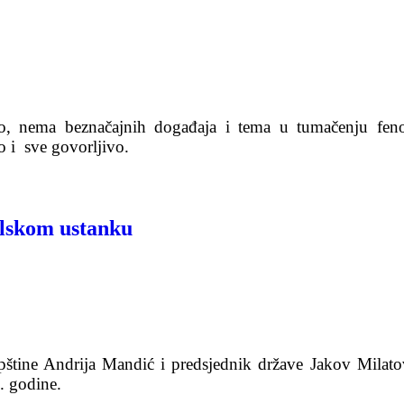
vno, nema beznačajnih događaja i tema u tumačenju fe
o i sve govorljivo.
julskom ustanku
tine Andrija Mandić i predsjednik države Jakov Milato
. godine.