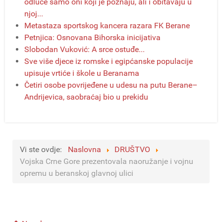
odluče samo oni koji je poznaju, ali i obitavaju u
njoj...
Metastaza sportskog kancera razara FK Berane
Petnjica: Osnovana Bihorska inicijativa
Slobodan Vuković: A srce ostuđe...
Sve više djece iz romske i egipćanske populacije
upisuje vrtiće i škole u Beranama
Četiri osobe povrijeđene u udesu na putu Berane–
Andrijevica, saobraćaj bio u prekidu
Vi ste ovdje:
Naslovna
DRUŠTVO
Vojska Crne Gore prezentovala naoružanje i vojnu
opremu u beranskoj glavnoj ulici