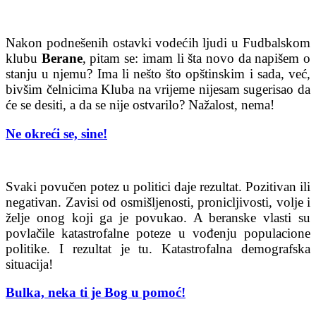
Nakon podnešenih ostavki vodećih ljudi u Fudbalskom
klubu
Berane
, pitam se: imam li šta novo da napišem o
stanju u njemu? Ima li nešto što opštinskim i sada, već,
bivšim čelnicima Kluba na vrijeme nijesam sugerisao da
će se desiti, a da se nije ostvarilo? Nažalost, nema!
Ne okreći se, sine!
Svaki povučen potez u politici daje rezultat. Pozitivan ili
negativan. Zavisi od osmišljenosti, pronicljivosti, volje i
želje onog koji ga je povukao. A beranske vlasti su
povlačile katastrofalne poteze u vođenju populacione
politike. I rezultat je tu. Katastrofalna demografska
situacija!
Bulka, neka ti je Bog u pomoć!