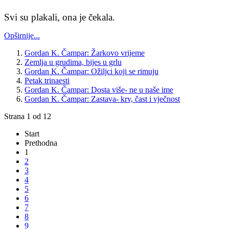
Svi su plakali, ona je čekala.
Opširnije...
Gordan K. Čampar: Žarkovo vrijeme
Zemlja u grudima, bijes u grlu
Gordan K. Čampar: Ožiljci koji se rimuju
Petak trinaesti
Gordan K. Čampar: Dosta više- ne u naše ime
Gordan K. Čampar: Zastava- krv, čast i vječnost
Strana 1 od 12
Start
Prethodna
1
2
3
4
5
6
7
8
9