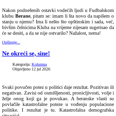
Nakon podnešenih ostavki vodećih ljudi u Fudbalskom
klubu
Berane
, pitam se: imam li šta novo da napišem o
stanju u njemu? Ima li nešto što opštinskim i sada, već,
bivšim čelnicima Kluba na vrijeme nijesam sugerisao da
će se desiti, a da se nije ostvarilo? Nažalost, nema!
Opširnije...
Ne okreći se, sine!
Kategorija:
Kolumna
Objavljeno 12 jul 2026
Svaki povučen potez u politici daje rezultat. Pozitivan ili
negativan. Zavisi od osmišljenosti, pronicljivosti, volje i
želje onog koji ga je povukao. A beranske vlasti su
povlačile katastrofalne poteze u vođenju populacione
politike. I rezultat je tu. Katastrofalna demografska
situacija!