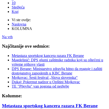
10
Sledjeća
Kraj
Vi ste ovdje:
Naslovna
KOLUMNA
Na vrh
Najčitanije ove sedmice:
Metastaza sportskog kancera razara FK Berane
Magdelinić: DPS glumi zaštitnike radnika koji su oštećeni u
vrijeme njihove vlasti
DPS Berane: Ministarstvo zdravlja hitno da reaguje i zaštiti
dostojanstvo zaposlenih u KBC Berane
Mojkovac: Šesti festival „Slova slovenska“
Dukaj: Pokrenut nadzor u Opštini Mojkovac
TE "Pljevlja" van pogona od nedjelje
Kolumne:
Metastaza sportskog kancera razara FK Berane