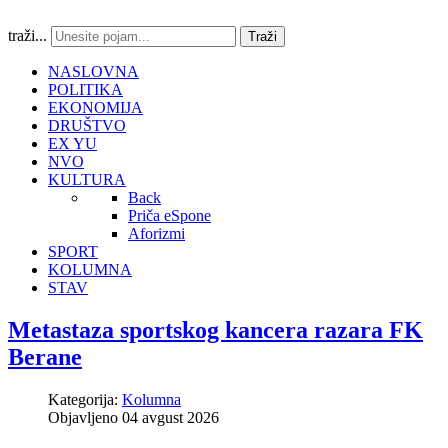
traži...
Traži
NASLOVNA
POLITIKA
EKONOMIJA
DRUŠTVO
EX YU
NVO
KULTURA
Back
Priča eSpone
Aforizmi
SPORT
KOLUMNA
STAV
Metastaza sportskog kancera razara FK
Berane
Kategorija:
Kolumna
Objavljeno 04 avgust 2026