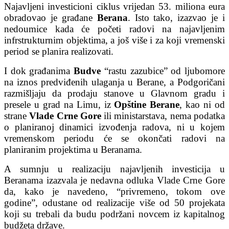
Najavljeni investicioni ciklus vrijedan 53. miliona eura
obradovao je građane
Berana
. Isto tako, izazvao je i
nedoumice kada će početi radovi na najavljenim
infrstrukturnim objektima, a još više i za koji vremenski
period se planira realizovati.
I dok građanima
Budve
“rastu zazubice” od ljubomore
na iznos predviđenih ulaganja u Berane, a Podgoričani
razmišljaju da prodaju stanove u Glavnom gradu i
presele u grad na Limu, iz
Opštine Berane
, kao ni od
strane
Vlade Crne Gore
ili ministarstava, nema podatka
o planiranoj dinamici izvođenja radova, ni u kojem
vremenskom periodu će se okončati radovi na
planiranim projektima u Beranama.
A sumnju u realizaciju najavljenih investicija u
Beranama izazvala je nedavna odluka Vlade Crne Gore
da, kako je navedeno, “privremeno, tokom ove
godine”, odustane od realizacije više od 50 projekata
koji su trebali da budu podržani novcem iz kapitalnog
budžeta države.