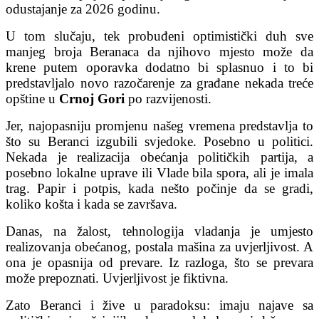
odustajanje za 2026 godinu.
U tom slučaju, tek probuđeni optimistički duh sve
manjeg broja Beranaca da njihovo mjesto može da
krene putem oporavka dodatno bi splasnuo i to bi
predstavljalo novo razočarenje za građane nekada treće
opštine u
Crnoj Gori
po razvijenosti.
Jer, najopasniju promjenu našeg vremena predstavlja to
što su Beranci izgubili svjedoke. Posebno u politici.
Nekada je realizacija obećanja političkih partija, a
posebno lokalne uprave ili Vlade bila spora, ali je imala
trag. Papir i potpis, kada nešto počinje da se gradi,
koliko košta i kada se završava.
Danas, na žalost, tehnologija vladanja je umjesto
realizovanja obećanog, postala mašina za uvjerljivost. A
ona je opasnija od prevare. Iz razloga, što se prevara
može prepoznati. Uvjerljivost je fiktivna.
Zato Beranci i žive u paradoksu: imaju najave sa