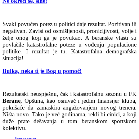
Ne okreći se, sine!
Svaki povučen potez u politici daje rezultat. Pozitivan ili
negativan. Zavisi od osmišljenosti, pronicljivosti, volje i
želje onog koji ga je povukao. A beranske vlasti su
povlačile katastrofalne poteze u vođenju populacione
politike. I rezultat je tu. Katastrofalna demografska
situacija!
Bulka, neka ti je Bog u pomoć!
Rezultatski neuspješnu, čak i katastrofalnu sezonu u FK
Berane
, Opština, kao osnivač i jedini finansijer kluba,
pokušaće da zamaskira angažovanjem novog trenera.
Ništa novo. Tako je već godinama, rekli bi cinici, a koji
duže prate dešavanja u tom beranskom sportskom
kolektivu.