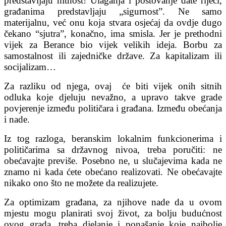
predstavljaju hitnost! Ulaganja i poštovanje date riječi,
građanima predstavljaju „sigurnost”. Ne samo
materijalnu, već onu koja stvara osjećaj da ovdje dugo
čekano “sjutra”, konačno, ima smisla. Jer je prethodni
vijek za Berance bio vijek velikih ideja. Borbu za
samostalnost ili zajedničke države. Za kapitalizam ili
socijalizam…
Za razliku od njega, ovaj će biti vijek onih sitnih
odluka koje djeluju nevažno, a upravo takve grade
povjerenje između političara i građana. Između obećanja
i nade.
Iz tog razloga, beranskim lokalnim funkcionerima i
političarima sa državnog nivoa, treba poručiti: ne
obećavajte previše. Posebno ne, u slučajevima kada ne
znamo ni kada ćete obećano realizovati. Ne obećavajte
nikako ono što ne možete da realizujete.
Za optimizam građana, za njihove nade da u ovom
mjestu mogu planirati svoj život, za bolju budućnost
ovog grada, treba djelanje i ponašanje koje najbolje