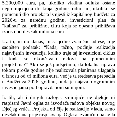
5.200,000 eura, pa, ukoliko vladina odluka ostane
nepromijenjena do kraja godine, odnosno, ukoliko se
pomenuti dio projekata izmjesti iz kapitalnog budžeta za
2026-u za narednu godinu, investicioni plan će
“kalirati” za, približno, cifru koja se opasno približava
iznosu od desetak miliona eura.
Uz to, ni do danas, ni sa jedne zvanične adrese, nije
saopšten podatak: “Kada, tačno, počinje realizacija
najavljenih investicija, koliko traje taj investicioni ciklus
i kada se okončavaju radovi na pomenutim
projektima?” Ako se još podsjetimo, da lokalna uprava
tokom prošle godine nije realizovala planirana ulaganja
u iznosu od tri miliona eura, već je ta sredstava prebacila
u Budžet za 2026. godinu, onda je najava o ogromnim
investicijama pod opravdanom sumnjom.
Iz tih, ali i drugih razloga, smirujuće ne djeluje ni
raspisani Javni oglas za izvođača radova objekta novog
Dječjeg vrtića. Projekta od čije je realizacije Vlada, samo
desetak dana prije raspisivanja Oglasa, zvanično najavila