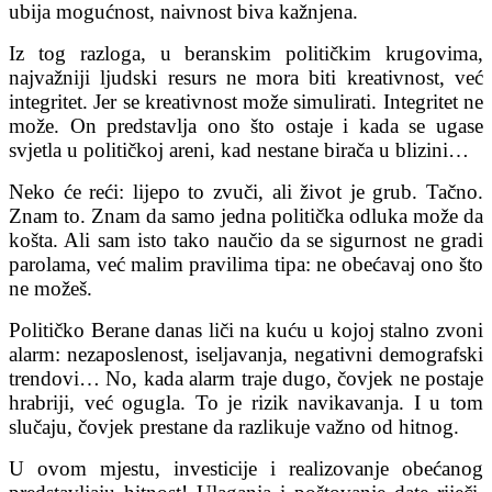
ubija mogućnost, naivnost biva kažnjena.
Iz tog razloga, u beranskim političkim krugovima,
najvažniji ljudski resurs ne mora biti kreativnost, već
integritet. Jer se kreativnost može simulirati. Integritet ne
može. On predstavlja ono što ostaje i kada se ugase
svjetla u političkoj areni, kad nestane birača u blizini…
Neko će reći: lijepo to zvuči, ali život je grub. Tačno.
Znam to. Znam da samo jedna politička odluka može da
košta. Ali sam isto tako naučio da se sigurnost ne gradi
parolama, već malim pravilima tipa: ne obećavaj ono što
ne možeš.
Političko Berane danas liči na kuću u kojoj stalno zvoni
alarm: nezaposlenost, iseljavanja, negativni demografski
trendovi… No, kada alarm traje dugo, čovjek ne postaje
hrabriji, već ogugla. To je rizik navikavanja. I u tom
slučaju, čovjek prestane da razlikuje važno od hitnog.
U ovom mjestu, investicije i realizovanje obećanog