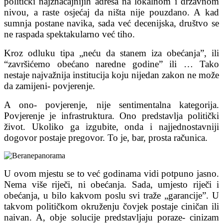
politički najznačajnijih adresa na lokalnom i državnom
nivou, a raste osjećaj da ništa nije pouzdano. A kad
sumnja postane navika, sada već decenijska, društvo se
ne raspada spektakularno već tiho.
Kroz odluku tipa „neću da stanem iza obećanja”, ili
“završićemo obećano naredne godine” ili … Tako
nestaje najvažnija institucija koju nijedan zakon ne može
da zamijeni- povjerenje.
A ono- povjerenje, nije sentimentalna kategorija.
Povjerenje je infrastruktura. Ono predstavlja politički
život. Ukoliko ga izgubite, onda i najjednostavniji
dogovor postaje pregovor. To je, bar, prosta računica.
U ovom mjestu se to već godinama vidi potpuno jasno.
Nema više riječi, ni obećanja. Sada, umjesto riječi i
obećanja, u bilo kakvom poslu svi traže „garancije”. U
takvom političkom okruženju čovjek postaje ciničan ili
naivan. A, obje solucije predstavljaju poraze- cinizam