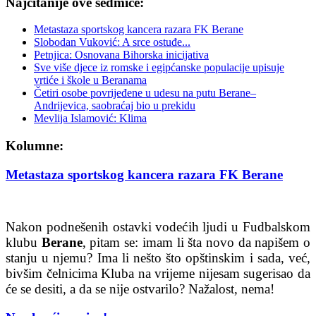
Najčitanije ove sedmice:
Metastaza sportskog kancera razara FK Berane
Slobodan Vuković: A srce ostuđe...
Petnjica: Osnovana Bihorska inicijativa
Sve više djece iz romske i egipćanske populacije upisuje
vrtiće i škole u Beranama
Četiri osobe povrijeđene u udesu na putu Berane–
Andrijevica, saobraćaj bio u prekidu
Mevlija Islamović: Klima
Kolumne:
Metastaza sportskog kancera razara FK Berane
Nakon podnešenih ostavki vodećih ljudi u Fudbalskom
klubu
Berane
, pitam se: imam li šta novo da napišem o
stanju u njemu? Ima li nešto što opštinskim i sada, već,
bivšim čelnicima Kluba na vrijeme nijesam sugerisao da
će se desiti, a da se nije ostvarilo? Nažalost, nema!