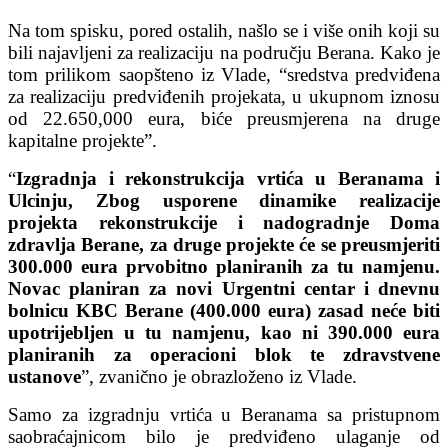
Na tom spisku, pored ostalih, našlo se i više onih koji su
bili najavljeni za realizaciju na području Berana. Kako je
tom prilikom saopšteno iz Vlade, “sredstva predviđena
za realizaciju predviđenih projekata, u ukupnom iznosu
od 22.650,000 eura, biće preusmjerena na druge
kapitalne projekte”.
“
Izgradnja i rekonstrukcija vrtića u Beranama i
Ulcinju, Zbog usporene dinamike realizacije
projekta rekonstrukcije i nadogradnje Doma
zdravlja Berane, za druge projekte će se preusmjeriti
300.000 eura prvobitno planiranih za tu namjenu.
Novac planiran za novi Urgentni centar i dnevnu
bolnicu KBC Berane (400.000 eura) zasad neće biti
upotrijebljen u tu namjenu, kao ni 390.000 eura
planiranih za operacioni blok te zdravstvene
ustanove
”, zvanično je obrazloženo iz Vlade.
Samo za izgradnju vrtića u Beranama sa pristupnom
saobraćajnicom bilo je predviđeno ulaganje od