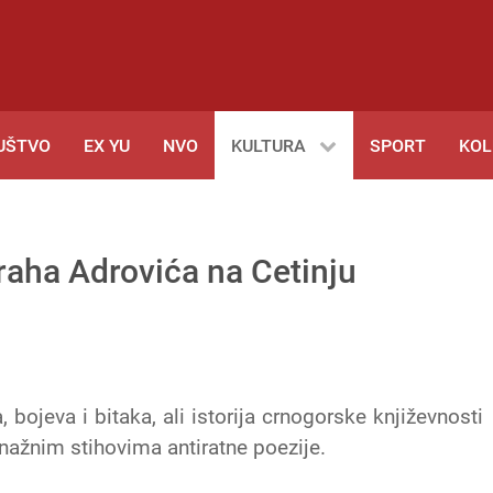
UŠTVO
EX YU
NVO
KULTURA
SPORT
KO
raha Adrovića na Cetinju
 bojeva i bitaka, ali istorija crnogorske književnosti
 snažnim stihovima antiratne poezije.