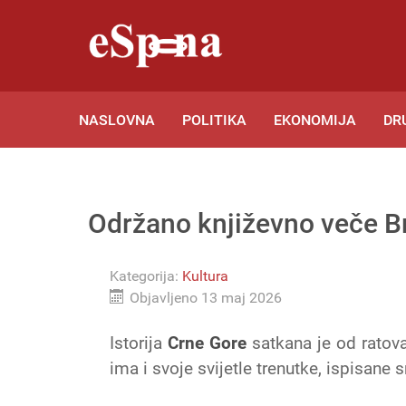
NASLOVNA
POLITIKA
EKONOMIJA
DR
Održano književno veče B
Kategorija:
Kultura
Objavljeno 13 maj 2026
Istorija
Crne Gore
satkana je od ratova,
ima i svoje svijetle trenutke, ispisane