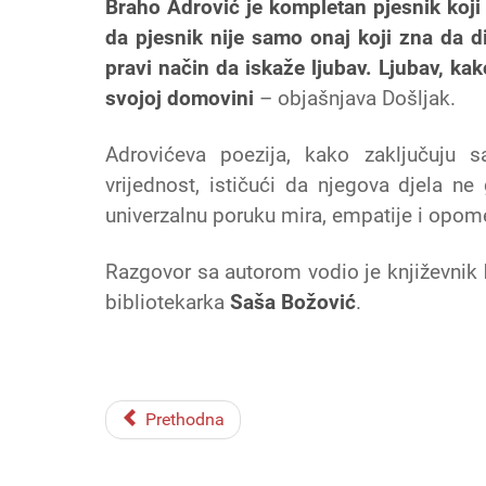
Braho Adrović je kompletan pjesnik koj
da pjesnik nije samo onaj koji zna da d
pravi način da iskaže ljubav. Ljubav, kak
svojoj domovini
– objašnjava Došljak.
Adrovićeva poezija, kako zaključuju s
vrijednost, ističući da njegova djela n
univerzalnu poruku mira, empatije i opome
Razgovor sa autorom vodio je književnik
bibliotekarka
Saša Božović
.
Prethodna