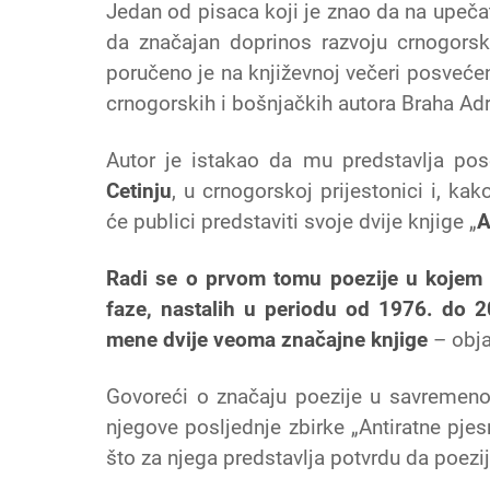
Jedan od pisaca koji je znao da na upečat
da značajan doprinos razvoju crnogors
poručeno je na književnoj večeri posveće
crnogorskih i bošnjačkih autora Braha Adr
Autor je istakao da mu predstavlja po
Cetinju
, u crnogorskoj prijestonici i, k
će publici predstaviti svoje dvije knjige „
A
Radi se o prvom tomu poezije u kojem je
faze, nastalih u periodu od 1976. do 2
mene dvije veoma značajne knjige
– obja
Govoreći o značaju poezije u savremeno
njegove posljednje zbirke „Antiratne pjes
što za njega predstavlja potvrdu da poezij