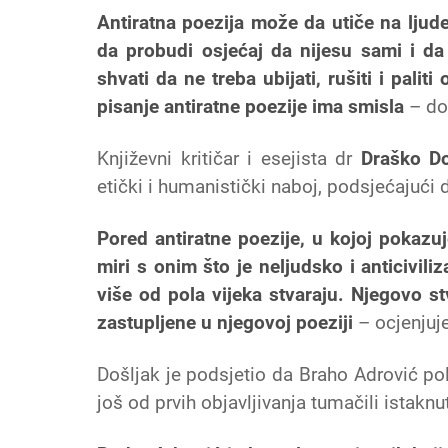
Antiratna poezija može da utiče na ljud
da probudi osjećaj da nijesu sami i da
shvati da ne treba ubijati, rušiti i pali
pisanje antiratne poezije ima smisla
– do
Književni kritičar i esejista dr
Draško Do
etički i humanistički naboj, podsjećajući d
Pored antiratne poezije, u kojoj pokazu
miri s onim što je neljudsko i anticivil
više od pola vijeka stvaraju. Njegovo s
zastupljene u njegovoj poeziji
– ocjenjuje
Došljak je podsjetio da Braho Adrović pol
još od prvih objavljivanja tumačili istaknu