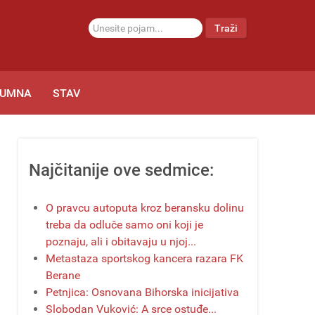
traži...
Traži
LUMNA
STAV
Najčitanije ove sedmice:
O pravcu autoputa kroz beransku dolinu
treba da odluče samo oni koji je
poznaju, ali i obitavaju u njoj...
Metastaza sportskog kancera razara FK
Berane
Petnjica: Osnovana Bihorska inicijativa
Slobodan Vuković: A srce ostuđe...