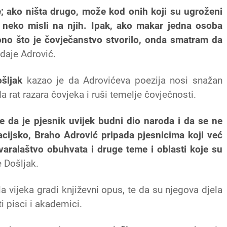
e; ako ništa drugo, može kod onih koji su ugroženi
 neko misli na njih. Ipak, ako makar jedna osoba
ti ono što je čovječanstvo stvorilo, onda smatram da
daje Adrović.
šljak
kazao je da Adrovićeva poezija nosi snažan
a rat razara čovjeka i ruši temelje čovječnosti.
je da je pjesnik uvijek budni dio naroda i da se ne
izacijsko, Braho Adrović pripada pjesnicima koji već
tvaralaštvo obuhvata i druge teme i oblasti koje su
 Došljak.
a vijeka gradi književni opus, te da su njegova djela
ti pisci i akademici.