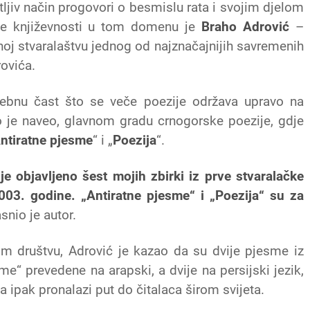
ljiv način progovori o besmislu rata i svojim djelom
ke književnosti u tom domenu je
Braho Adrović
–
noj stvaralaštvu jednog od najznačajnijih savremenih
ovića.
sebnu čast što se veče poezije održava upravo na
ako je naveo, glavnom gradu crnogorske poezije, gdje
ntiratne pjesme
“ i „
Poezija
“.
 objavljeno šest mojih zbirki iz prve stvaralačke
003. godine. „Antiratne pjesme“ i „Poezija“ su za
snio je autor.
m društvu, Adrović je kazao da su dvije pjesme iz
me“ prevedene na arapski, a dvije na persijski jezik,
a ipak pronalazi put do čitalaca širom svijeta.