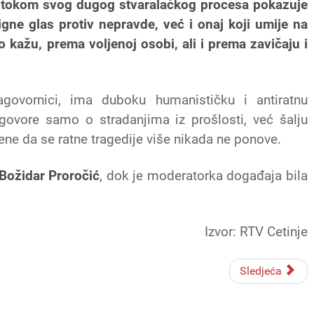
i tokom svog dugog stvaralačkog procesa pokazuje
igne glas protiv nepravde, već i onaj koji umije na
o kažu, prema voljenoj osobi, ali i prema zavičaju i
agovornici, ima duboku humanističku i antiratnu
e govore samo o stradanjima iz prošlosti, već šalju
ne da se ratne tragedije više nikada ne ponove.
Božidar Proročić
, dok je moderatorka događaja bila
Izvor: RTV Cetinje
Sledjeća