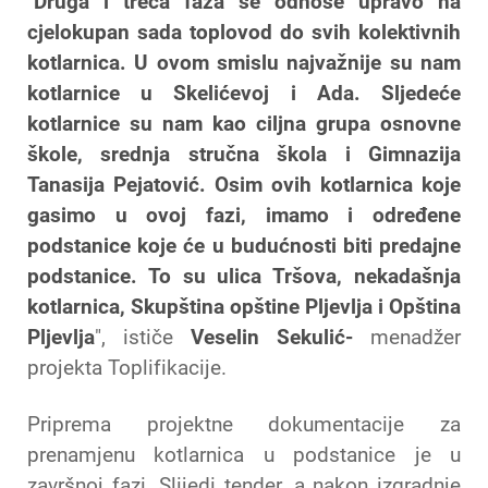
"
Druga i treća faza se odnose upravo na
cjelokupan sada toplovod do svih kolektivnih
kotlarnica. U ovom smislu najvažnije su nam
kotlarnice u Skelićevoj i Ada. Sljedeće
kotlarnice su nam kao ciljna grupa osnovne
škole, srednja stručna škola i Gimnazija
Tanasija Pejatović. Osim ovih kotlarnica koje
gasimo u ovoj fazi, imamo i određene
podstanice koje će u budućnosti biti predajne
podstanice. To su ulica Tršova, nekadašnja
kotlarnica, Skupština opštine Pljevlja i Opština
Pljevlja
", ističe
Veselin Sekulić-
menadžer
projekta Toplifikacije.
Priprema projektne dokumentacije za
prenamjenu kotlarnica u podstanice je u
završnoj fazi. Slijedi tender, a nakon izgradnje