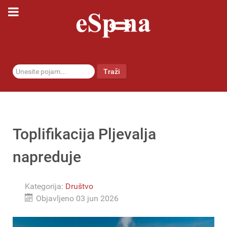
traži...
Traži
Toplifikacija Pljevalja
napreduje
Kategorija:
Društvo
Objavljeno 03 jun 2026