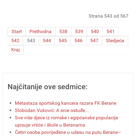
Strana 543 od 567
Start
Prethodna
538
539
540
541
542
543
544
545
546
547
Sledjeća
Kraj
Najčitanije ove sedmice:
Metastaza sportskog kancera razara FK Berane
Slobodan Vuković: A srce ostuđe...
Sve više djece iz romske i egipćanske populacije
upisuje vrtiće i škole u Beranama
Četiri osobe povrijeđene u udesu na putu Berane–