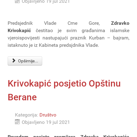
Objavljeno 19 jul 2021
Predsjednik Vlade Crne Gore,
Zdravko
Krivokapić
čestitao je svim građanima islamske
vjeroispovijesti nastupajući praznik Kurban – bajram,
istaknuto je iz Kabineta predsjdnika Vlade.
Opširnije...
Krivokapić posjetio Opštinu
Berane
Kategorija:
Društvo
Objavljeno 19 jul 2021
Povodom posjete premijera Zdravka Krivokapića