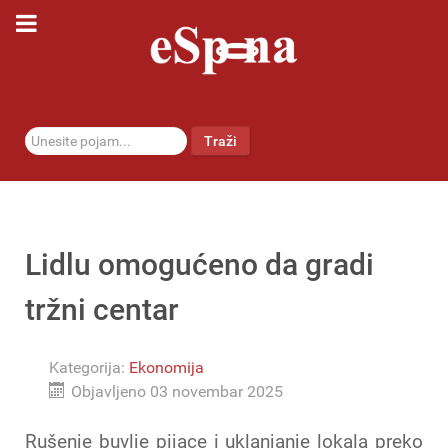
traži...
Traži
Lidlu omogućeno da gradi
tržni centar
Kategorija:
Ekonomija
Objavljeno 03 novembar 2025
Rušenje buvlje pijace i uklanjanje lokala preko