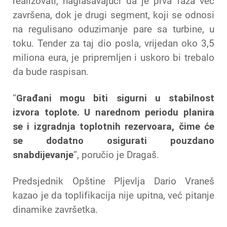
realizovati, naglašavajući da je prva faza već
završena, dok je drugi segment, koji se odnosi
na regulisano oduzimanje pare sa turbine, u
toku. Tender za taj dio posla, vrijedan oko 3,5
miliona eura, je pripremljen i uskoro bi trebalo
da bude raspisan.
“
Građani mogu biti sigurni u stabilnost
izvora toplote. U narednom periodu planira
se i izgradnja toplotnih rezervoara, čime će
se dodatno osigurati pouzdano
snabdijevanje
”, poručio je Dragaš.
Predsjednik Opštine Pljevlja Dario Vraneš
kazao je da toplifikacija nije upitna, već pitanje
dinamike završetka.