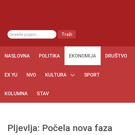
traži...
Traži
NASLOVNA
POLITIKA
EKONOMIJA
DRUŠTVO
EX YU
NVO
KULTURA
SPORT
KOLUMNA
STAV
Pljevlja: Počela nova faza