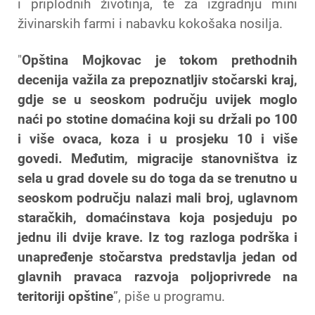
i priplodnih životinja, te za izgradnju mini
živinarskih farmi i nabavku kokošaka nosilja.
"
Opština Mojkovac je tokom prethodnih
decenija važila za prepoznatljiv stočarski kraj,
gdje se u seoskom području uvijek moglo
naći po stotine domaćina koji su držali po 100
i više ovaca, koza i u prosjeku 10 i više
govedi. Međutim, migracije stanovništva iz
sela u grad dovele su do toga da se trenutno u
seoskom području nalazi mali broj, uglavnom
staračkih, domaćinstava koja posjeduju po
jednu ili dvije krave. Iz tog razloga podrška i
unapređenje stočarstva predstavlja jedan od
glavnih pravaca razvoja poljoprivrede na
teritoriji opštine
”, piše u programu.