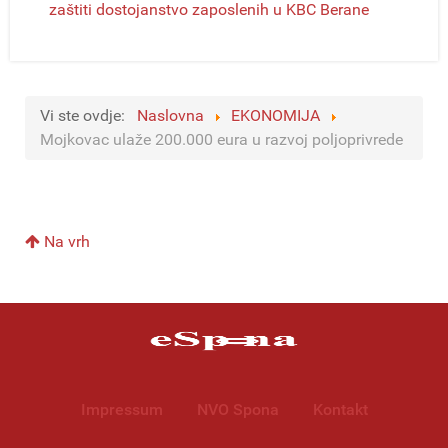
zaštiti dostojanstvo zaposlenih u KBC Berane
Vi ste ovdje:
Naslovna
EKONOMIJA
Mojkovac ulaže 200.000 eura u razvoj poljoprivrede
Na vrh
Impressum
NVO Spona
Kontakt