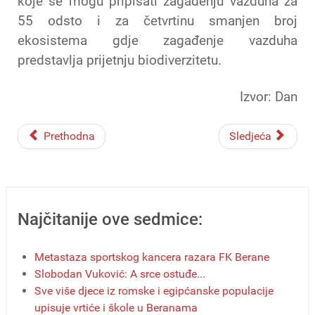
koje se mogu pripisati zagađenju vazduha za
55 odsto i za četvrtinu smanjen broj
ekosistema gdje zagađenje vazduha
predstavlja prijetnju biodiverzitetu.
Izvor: Dan
Prethodna
Sledjeća
Najčitanije ove sedmice:
Metastaza sportskog kancera razara FK Berane
Slobodan Vuković: A srce ostuđe...
Sve više djece iz romske i egipćanske populacije
upisuje vrtiće i škole u Beranama